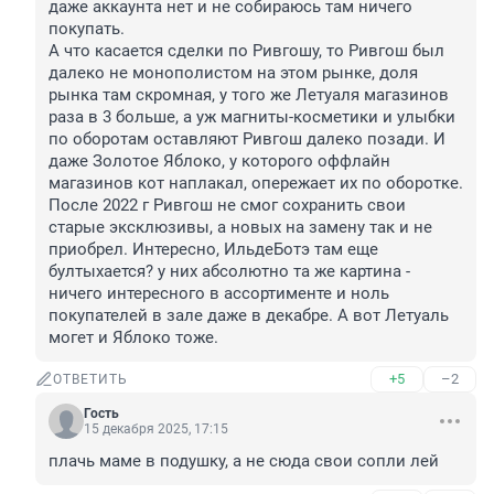
даже аккаунта нет и не собираюсь там ничего 
покупать. 

А что касается сделки по Ривгошу, то Ривгош был 
далеко не монополистом на этом рынке, доля 
рынка там скромная, у того же Летуаля магазинов 
раза в 3 больше, а уж магниты-косметики и улыбки 
по оборотам оставляют Ривгош далеко позади. И 
даже Золотое Яблоко, у которого оффлайн 
магазинов кот наплакал, опережает их по оборотке. 

После 2022 г Ривгош не смог сохранить свои 
старые эксклюзивы, а новых на замену так и не 
приобрел. Интересно, ИльдеБотэ там еще 
бултыхается? у них абсолютно та же картина - 
ничего интересного в ассортименте и ноль 
покупателей в зале даже в декабре. А вот Летуаль 
могет и Яблоко тоже.
+5
–2
ОТВЕТИТЬ
Гость
15 декабря 2025, 17:15
плачь маме в подушку, а не сюда свои сопли лей