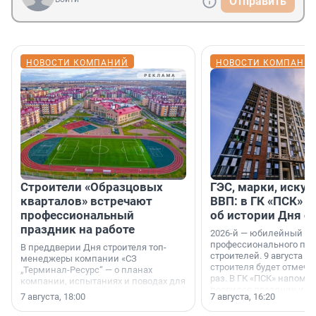
Отправить
НОВОСТИ КОМПАНИЙ
НОВОСТИ КОМПАНИ
Строители «Образцовых
ГЭС, марки, искус
кварталов» встречают
ВВП: в ГК «ПСК» р
профессиональный
об истории Дня с
праздник на работе
2026-й — юбилейный го
профессионального пр
В преддверии Дня строителя топ-
строителей. 9 августа 2
менеджеры компании «СЗ
строителя будет отмечат
„Терминал-Ресурс“ — о планах
раз. В ГК «ПСК» напомни
компании, испытаниях и поводах для
появился праздник и к
осторожного оптимизма.
7 августа, 18:00
7 августа, 16:20
поменялась роль строит