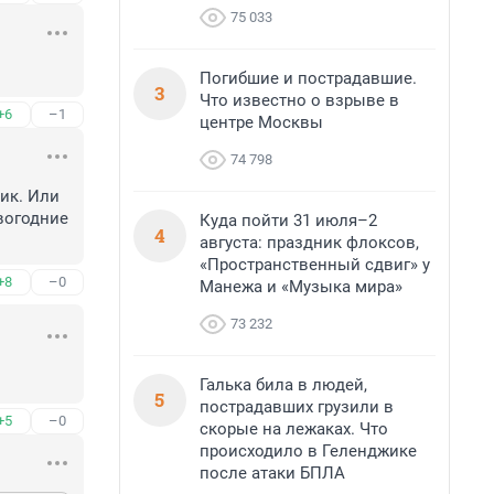
75 033
Погибшие и пострадавшие.
3
Что известно о взрыве в
+6
–1
центре Москвы
74 798
к. Или 
вогодние 
Куда пойти 31 июля–2
4
августа: праздник флоксов,
«Пространственный сдвиг» у
+8
–0
Манежа и «Музыка мира»
73 232
Галька била в людей,
5
пострадавших грузили в
+5
–0
скорые на лежаках. Что
происходило в Геленджике
после атаки БПЛА