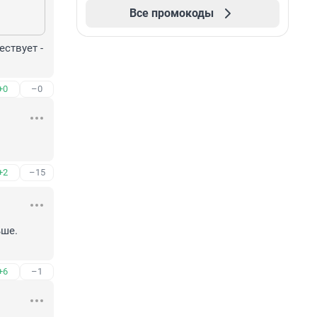
Все промокоды
ствует - 
+0
–0
+2
–15
ше.

+6
–1