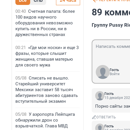
Все
СПБ
24 часа
ПЕРЕЙТИ К ПУ
89 комм
00:40
Счетная палата: более
100 видов научного
оборудования невозможно
Группу Pussy R
купить ни в России, ни в
дружественных странах
00:21
«Где мои носки» и еще 3
фразы, которые слышит
женщина, ставшая матерью
для своего мужа
Гость
Войти
05/08
Списать не вышло.
Старейший университет
Мексики заставит 58 тысяч
Гость
абитуриентов заново сдавать
15 декабря 202
вступительный экзамен
Порно сайты зак
05/08
У аэропорта Лейпцига
ОТВЕТИТЬ
обнаружили дрон со
взрывчаткой. Глава МВД
Гость