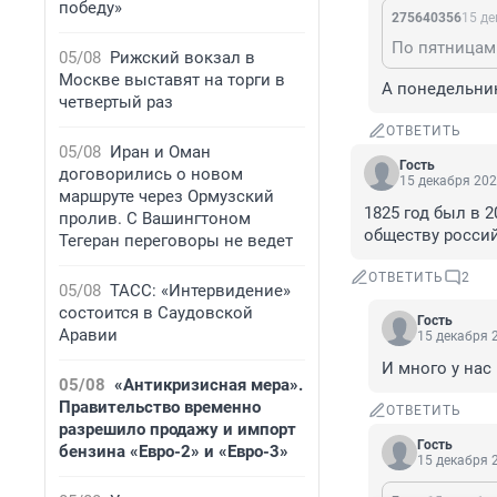
победу»
275640356
15 де
По пятницам
05/08
Рижский вокзал в
Москве выставят на торги в
А понедельник
четвертый раз
ОТВЕТИТЬ
05/08
Иран и Оман
Гость
договорились о новом
15 декабря 202
маршруте через Ормузский
1825 год был в 2
пролив. С Вашингтоном
обществу россий
Тегеран переговоры не ведет
ОТВЕТИТЬ
2
05/08
ТАСС: «Интервидение»
состоится в Саудовской
Гость
Аравии
15 декабря 2
И много у нас
05/08
«Антикризисная мера».
Правительство временно
ОТВЕТИТЬ
разрешило продажу и импорт
Гость
бензина «Евро-2» и «Евро-3»
15 декабря 2