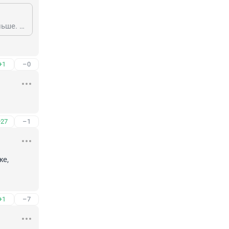
Пусть бы там лучше бассейн оставался,а то попы только распоясались больше. А пользы от этого никакой нет,кроме вреда
+1
–0
+27
–1
е, 
+1
–7