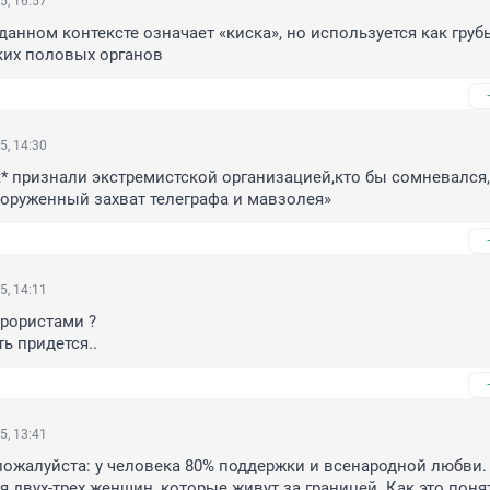
5, 16:57
 данном контексте означает «киска», но используется как груб
их половых органов
5, 14:30
ot* признали экстремистской организацией,кто бы сомневался,
оруженный захват телеграфа и мавзолея»
5, 14:11
ррористами ?

ь придется..
5, 13:41
пожалуйста: у человека 80% поддержки и всенародной любви. 
 двух-трех женщин, которые живут за границей. Как это понят