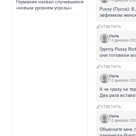
15 декабря 202
Германии назвал случившееся
«новым уровнем угрозы»
Pussy (Пусси): В
эвфемизм женск
ОТВЕТИТЬ
Гость
15 декабря 202
Группу Pussy Ri
они готовили во
ОТВЕТИТЬ
Гость
15 декабря 202
А че сразу не те
Два раза встават
ОТВЕТИТЬ
Гость
15 декабря 202
Объясните мне, 
панически боится