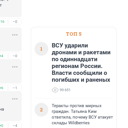
 
+16
–0
ТОП 5
ВСУ ударили
1
дронами и ракетами
+4
–0
по одиннадцати
регионам России.
Власти сообщили о
погибших и раненых
+6
–1
99 651
Теракты против мирных
2
а 
граждан. Татьяна Ким
ответила, почему ВСУ атакует
склады Wildberries
+0
–4