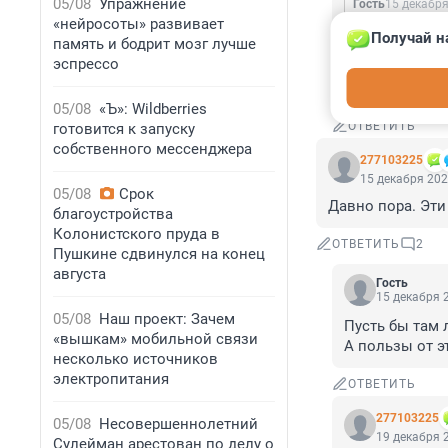
05/08
Упражнение
Гость
15 декабря
«нейросоты» развивает
И много у на
Получай н
память и бодрит мозг лучше
эспрессо
Тут ползает н
приписки во в
05/08
«Ъ»: Wildberries
ОТВЕТИТЬ
готовится к запуску
собственного мессенджера
277103225
15 декабря 202
05/08
Срок
Давно пора. Эт
благоустройства
Колонистского пруда в
ОТВЕТИТЬ
2
Пушкине сдвинулся на конец
августа
Гость
15 декабря 2
05/08
Наш проект: Зачем
Пусть бы там 
«вышкам» мобильной связи
А пользы от э
несколько источников
электропитания
ОТВЕТИТЬ
277103225
05/08
Несовершеннолетний
19 декабря 2
Сулейман арестован по делу о