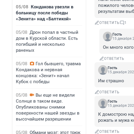
пожилого челове
05/08
Кондакова увезли в
результатам вы
больницу после победы
«Зенита» над «Балтикой»
ОТВЕТИТЬ
1
05/08
Дрон попал в частный
Гость
дом в Курской области. Есть
15 декабря 2
погибший и несколько
Он много кого
раненых
ОТВЕТИТЬ
05/08
Гол бывшего, травма
Гость
Кондакова и нервная
15 декабря 202
концовка: «Зенит» начал
Им страшно
Кубок с победы
ОТВЕТИТЬ
05/08
Вы еще не видели
Солнце в таком виде.
Гость
15 декабря 202
Опубликованы снимки
поверхности нашей звезды в
К домострою над
высочайшем разрешении
рожать и мужа к
ОТВЕТИТЬ
05/08
Обмани мозг: этот трюк