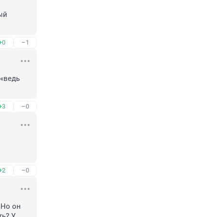
ый 
+0
–1
«ведь 
+3
–0
+2
–0
Но он 
ь? У 