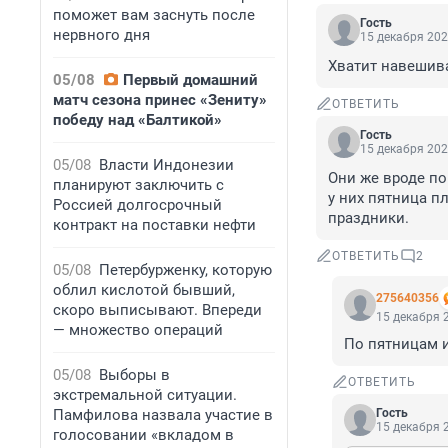
поможет вам заснуть после
Гость
нервного дня
15 декабря 202
Хватит навешив
05/08
Первый домашний
матч сезона принес «Зениту»
ОТВЕТИТЬ
победу над «Балтикой»
Гость
15 декабря 202
05/08
Власти Индонезии
Они же вроде по
планируют заключить с
у них пятница п
Россией долгосрочный
праздники.
контракт на поставки нефти
ОТВЕТИТЬ
2
05/08
Петербурженку, которую
облил кислотой бывший,
275640356
скоро выписывают. Впереди
15 декабря 2
— множество операций
По пятницам 
05/08
Выборы в
ОТВЕТИТЬ
экстремальной ситуации.
Памфилова назвала участие в
Гость
15 декабря 2
голосовании «вкладом в