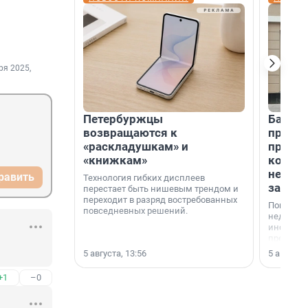
ря 2025,
Петербуржцы
Банк К
возвращаются к
програ
«раскладушкам» и
приоб
«книжкам»
комме
недви
равить
Технология гибких дисплеев
застр
перестает быть нишевым трендом и
переходит в разряд востребованных
Покупка 
повседневных решений.
недвижи
инструме
предприн
офис, ск
5 августа, 13:56
5 августа,
или гото
успех сд
+1
–0
выбора о
финанси