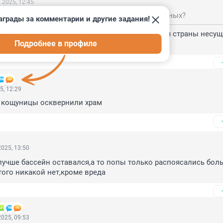
 2025, 12:45
с расстрельных и в трудовые лагеря отправленных?
аграды за комментарии и другие задания!
екий персонаж, утверждает, что треть населения страны несуще
Подробнее в профиле
ремя переписи.
5, 12:29
и кощуницы осквернили храм
025, 13:50
лучше бассейн оставался,а то попы только распоясались боль
того никакой нет,кроме вреда
025, 09:53