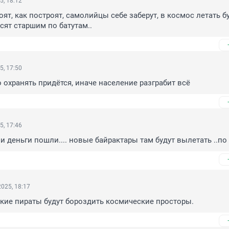
5, 18:12
роят, как построят, самолийцы себе заберут, в космос летать буд
сят старшим по батутам..
5, 17:50
 охранять придётся, иначе население разграбит всё
5, 17:46
и деньги пошли.... новые байрактары там будут вылетать ..по 
025, 18:17
кие пираты будут бороздить космические просторы.