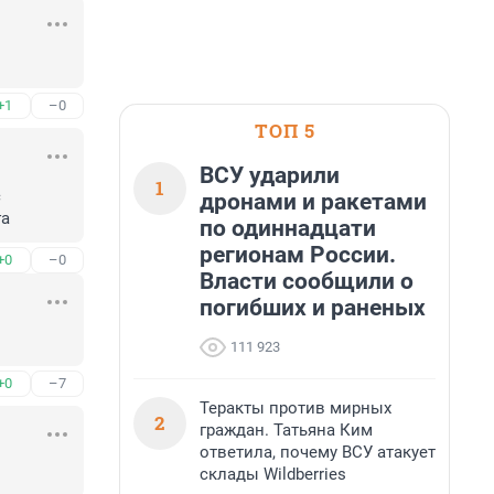
+1
–0
ТОП 5
ВСУ ударили
1
 
дронами и ракетами
га
по одиннадцати
регионам России.
+0
–0
Власти сообщили о
погибших и раненых
111 923
+0
–7
Теракты против мирных
2
граждан. Татьяна Ким
ответила, почему ВСУ атакует
склады Wildberries