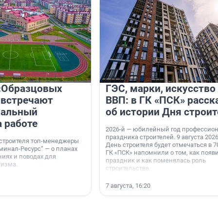
«Образцовых
ГЭС, марки, искусство
 встречают
ВВП: в ГК «ПСК» расск
нальный
об истории Дня строит
а работе
2026-й — юбилейный год профессио
праздника строителей. 9 августа 2026
 строителя топ-менеджеры
День строителя будет отмечаться в 70
минал-Ресурс“ — о планах
ГК «ПСК» напомнили о том, как появ
иях и поводах для
праздник и как поменялась роль
мизма.
строительства.
7 августа, 16:20