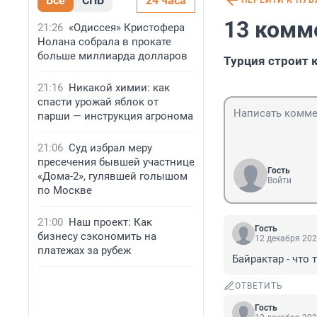
Все
СПБ
24 часа
ПЕРЕЙТИ К ПУ
13 комм
21:26
«Одиссея» Кристофера
Нолана собрала в прокате
больше миллиарда долларов
Турция строит 
21:16
Никакой химии: как
спасти урожай яблок от
парши — инструкция агронома
21:06
Суд избрал меру
пресечения бывшей участнице
Гость
«Дома-2», гулявшей голышом
Войти
по Москве
21:00
Наш проект: Как
Гость
бизнесу сэкономить на
12 декабря 202
платежах за рубеж
Байрактар - что 
ОТВЕТИТЬ
Гость