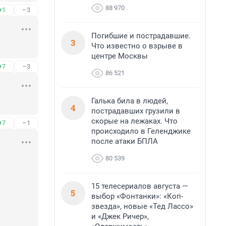
88 970
+1
–3
Погибшие и пострадавшие.
3
Что известно о взрыве в
центре Москвы
+7
–3
86 521
Галька била в людей,
4
пострадавших грузили в
скорые на лежаках. Что
+7
–1
происходило в Геленджике
после атаки БПЛА
80 539
15 телесериалов августа —
5
выбор «Фонтанки»: «Коп-
звезда», новые «Тед Лассо»
и «Джек Ричер»,