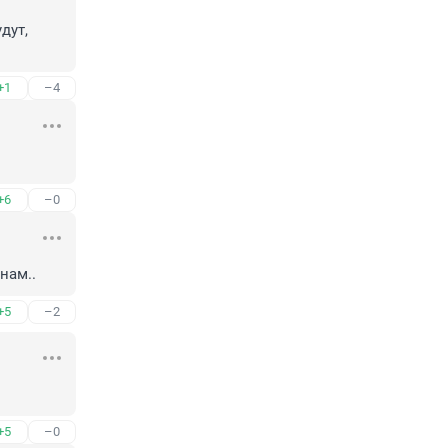
ут, 
+1
–4
+6
–0
нам..
+5
–2
+5
–0