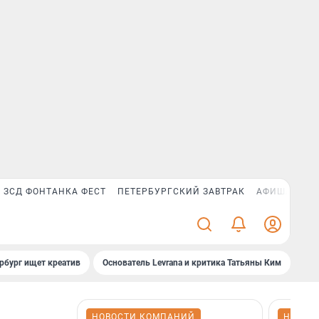
ЗСД ФОНТАНКА ФЕСТ
ПЕТЕРБУРГСКИЙ ЗАВТРАК
АФИША PLUS
рбург ищет креатив
Основатель Levrana и критика Татьяны Ким
Зач
НОВОСТИ КОМПАНИЙ
НОВОС