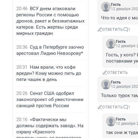
Гость
20:46
ВСУ днем атаковали
12 декабря 202
регионы России с помощью
Что-то идея с 
дронов, ракет и безэкипажных
катеров. Есть жертвы среди
ОТВЕТИТЬ
1
мирных граждан
Гость
12 декабря 2
20:36
Суд в Петербурге заочно
арестовал Лидию Невзорову*
Гость, у кого
поставками ук
20:31
Нам врали, что кофе
вреден? Кому можно пить до
ОТВЕТИТЬ
пяти чашек в день
Гость
12 декабря 202
20:26
Сенат США одобрил
Только турок там
законопроект об ужесточении
санкций против России
ОТВЕТИТЬ
1
20:16
«Фактически мы
Гость
12 декабря 2
должны содержать завод». На
охрану «Красного
так они ж туд