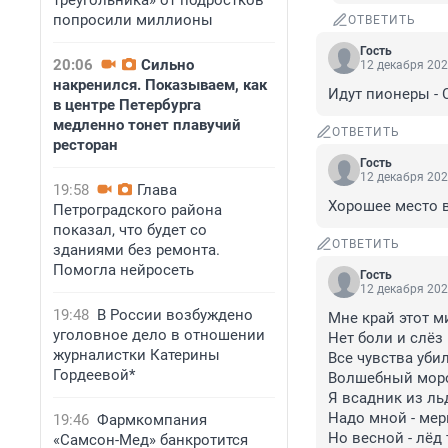
треугольника» от подростков
попросили миллионы
ОТВЕТИТЬ
Гость
20:06
Сильно
12 декабря 202
накренился. Показываем, как
Идут пионеры - 
в центре Петербурга
медленно тонет плавучий
ОТВЕТИТЬ
ресторан
Гость
12 декабря 202
19:58
Глава
Хорошее место 
Петроградского района
показал, что будет со
ОТВЕТИТЬ
зданиями без ремонта.
Помогла нейросеть
Гость
12 декабря 202
19:48
В России возбуждено
Мне край этот ми
уголовное дело в отношении
Нет боли и слёз

журналистки Катерины
Все чувства убил
Гордеевой*
Волшебный моро
Я всадник из льд
Надо мной - мер
19:46
Фармкомпания
Но весной - лёд 
«Самсон-Мед» банкротится