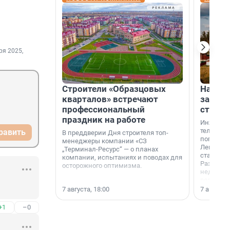
ря 2025,
Строители «Образцовых
На вод
кварталов» встречают
зарабо
профессиональный
станци
праздник на работе
Инженер
телеком-
равить
В преддверии Дня строителя топ-
популярн
менеджеры компании «СЗ
Ленингра
„Терминал-Ресурс“ — о планах
станции 
компании, испытаниях и поводах для
Раздолин
осторожного оптимизма.
недалеко
водопада
7 августа, 18:00
7 августа,
+1
–0