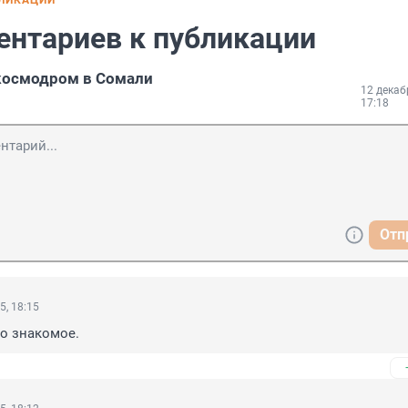
БЛИКАЦИИ
ентариев к публикации
космодром в Сомали
12 декаб
17:18
Отп
5, 18:15
то знакомое.