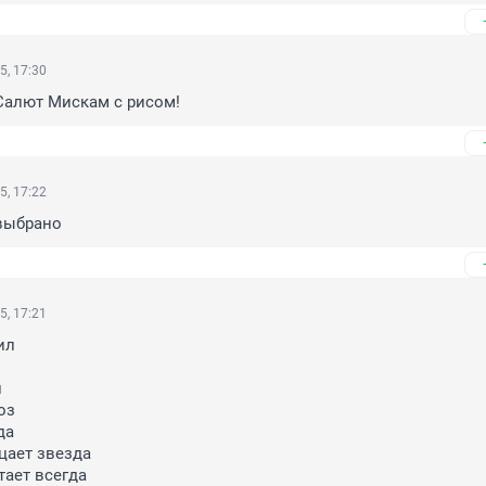
5, 17:30
Салют Мискам с рисом!
5, 17:22
выбрано
5, 17:21
л



з

а

цает звезда

тает всегда
