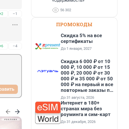
«Одержимость»
56 302
+2
–1
ПРОМОКОДЫ
Скидка 5% на все
сертификаты
+6
–4
До 1 января, 2027
Скидка 6 000 ₽ от 10
000 ₽, 10 000 ₽ от 15
000 ₽, 20 000 ₽ от 30
000 ₽ и 35 000 ₽ от 50
000 ₽ на первый и все
равить
повторные заказы по
промокоду НАБЕРИ
До 31 августа, 2026
Интернет в 180+
странах мира без
роуминга и сим-карт
До 31 декабря, 2026