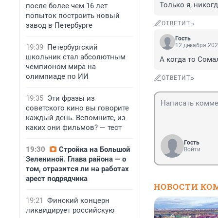
Только я, никогд
после более чем 16 лет
попыток построить новый
ОТВЕТИТЬ
завод в Петербурге
Гость
12 декабря 202
19:39
Петербургский
школьник стал абсолютным
А когда то Сома
чемпионом мира на
олимпиаде по ИИ
ОТВЕТИТЬ
19:35
Эти фразы из
советского кино вы говорите
каждый день. Вспомните, из
каких они фильмов? — тест
Гость
19:30
Стройка на Большой
Войти
Зелениной. Глава района — о
том, отразится ли на работах
арест подрядчика
НОВОСТИ КО
19:21
Финский концерн
ликвидирует российскую