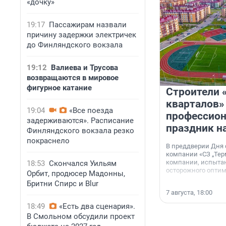
«дочку»
19:17
Пассажирам назвали
причину задержки электричек
до Финляндского вокзала
19:12
Валиева и Трусова
возвращаются в мировое
фигурное катание
Строители 
кварталов»
19:04
«Все поезда
профессио
задерживаются». Расписание
праздник н
Финляндского вокзала резко
покраснело
В преддверии Дня
компании «СЗ „Тер
компании, испытан
18:53
Скончался Уильям
осторожного опти
Орбит, продюсер Мадонны,
Бритни Спирс и Blur
7 августа, 18:00
18:49
«Есть два сценария».
В Смольном обсудили проект