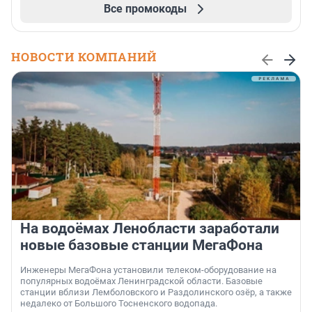
Все промокоды
НОВОСТИ КОМПАНИЙ
На водоёмах Ленобласти заработали
новые базовые станции МегаФона
Инженеры МегаФона установили телеком-оборудование на
популярных водоёмах Ленинградской области. Базовые
станции вблизи Лемболовского и Раздолинского озёр, а также
недалеко от Большого Тосненского водопада.