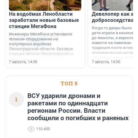
На водоёмах Ленобласти
Девелопер как ар
заработали новые базовые
добрососедства
станции МегаФона
Когда-то дворы были ме
дети играли в казаков-
Инженеры МегаФона установили
до темноты, а взрослые
телеком-оборудование на
новости на лавочках. В 1
популярных водоёмах
традиция почти исчезл
Ленинградской области. Базовые
экономическая нестаби
станции вблизи Лемболовского и
отсутствие ухода за те
Раздолинского озёр, а также
7 августа, 14:59
7 августа, 14:50
сделали своё дело.
недалеко от Большого Тосненского
водопада.
ТОП 5
ВСУ ударили дронами и
1
ракетами по одиннадцати
регионам России. Власти
сообщили о погибших и раненых
110 459