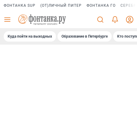
ФОНТАНКА SUP
(ОТ)ЛИЧНЫЙ ПИТЕР
ФОНТАНКА ГО
СЕРЕБР
Куда пойти на выходных
Образование в Петербурге
Кто поступ