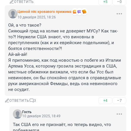
+5
–0
ОТВЕТИТЬ
Цепной пёс кровавого прижима
10 декабря 2025, 18:26
Ой, а что такое?

Сияющий град на холме не доверяет МУСу? Как так-
то?! Неужели США знают, что виновны в 
преступлениях (как и их еврейские подельники), и 
боятся ответственности?!

Ай-ай-ай!

Я припоминаю, как под новостью о побеге из Италии 
Артема Усса, которому грозила экстрадиция в США, 
местные обиженки визжали, что если бы Усс был 
невиновен, он бы спокойно отдался в справедливые 
руки американской Фемиды, ведь она невиновного 
не осудит.
+4
–7
ОТВЕТИТЬ
3
Гость
10 декабря 2025, 18:49
Так США его не признаёт, но теперь видно, что 
побаивается.