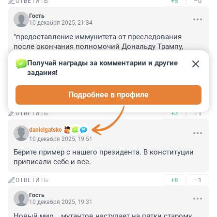
+5
–0
ОТВЕТИТЬ
Гость
10 декабря 2025, 21:34
"предоставление иммунитета от преследования 
после окончания полномочий Дональду Трампу, 
вице-президенту Джей Ди Вэнсу, министру обороны 
Получай награды за комментарии и другие 
Питу Хегсету и другим высокопоставленным лицам;"

задания!
Аха-ха насмешили. Иммунитет можно как дать, так и 
откатитить обратно.

Подробнее в профиле
Любые договора можно легко нарушить.
+3
–1
ОТВЕТИТЬ
danielgatsko
10 декабря 2025, 19:51
Берите пример с нашего президента. В конституции 
приписали себе и все.
+8
–1
ОТВЕТИТЬ
Гость
10 декабря 2025, 19:31
Новый мир....мутантов наступает на пятки старому 