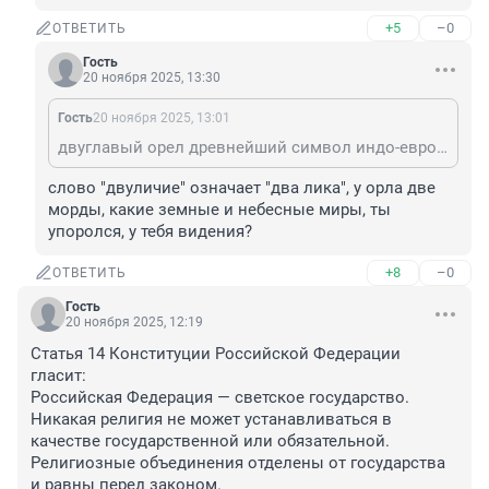
+5
–0
ОТВЕТИТЬ
Гость
20 ноября 2025, 13:30
Гость
20 ноября 2025, 13:01
двуглавый орел древнейший символ индо-европейских народов и он символизирует отнюдь не заявленное двуличным Невзоровым двуличие а власть и могущество, восходя к Священной Римской империи. Двуглавый орел стал символом Священной Римской империи из-за его древней символики, связанной с властью и божественностью. Орел двуглавый потому что олицетворяет связь земного и небесного миров.
слово "двуличие" означает "два лика", у орла две 
морды, какие земные и небесные миры, ты 
упоролся, у тебя видения?
+8
–0
ОТВЕТИТЬ
Гость
20 ноября 2025, 12:19
Статья 14 Конституции Российской Федерации 
гласит:

Российская Федерация — светское государство. 
Никакая религия не может устанавливаться в 
качестве государственной или обязательной.

Религиозные объединения отделены от государства 
и равны перед законом.
