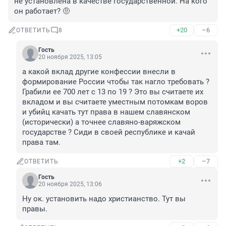
не установлена в качестве государственной. На кого 
он работает? 🤨
+20
–6
ОТВЕТИТЬ
8
Гость
20 ноября 2025, 13:05
а какой вклад другие конфессии внесли в 
формирование России чтобы так нагло требовать ? 
Грабили ее 700 лет с 13 по 19 ? Это вы считаете их 
вкладом и вы считаете уместным потомкам воров 
и убийц качать тут права в нашем славянском 
(исторически) а точнее славяно-варяжском 
государстве ? Сиди в своей республике и качай 
права там.
+2
–7
ОТВЕТИТЬ
Гость
20 ноября 2025, 13:06
Ну ок. установить надо христианство. Тут вы 
правы.