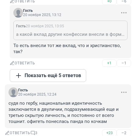
+0
–6
ОТВЕТИТЬ
Гость
20 ноября 2025, 13:12
Гость
20 ноября 2025, 13:05
а какой вклад другие конфессии внесли в формирование России чтобы так нагло требовать ? Грабили ее 700 лет с 13 по 19 ? Это вы считаете их вкладом и вы считаете уместным потомкам воров и убийц качать тут права в нашем славянском (исторически) а точнее славяно-варяжском государстве ? Сиди в своей республике и качай права там.
То есть внесли тот же вклад, что и христианство, 
так?
+1
–1
ОТВЕТИТЬ
Показать ещё 5 ответов
Гость
20 ноября 2025, 12:24
судя по гербу, национальная идентичность 
заключается в двуличии, подразумевающей еще и 
третью скрытую личность, и постоянно от всего 
тошнит. офигеть понеслась панда по кочкам
+23
–2
ОТВЕТИТЬ
3