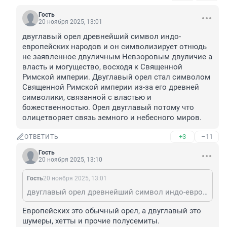
Гость
20 ноября 2025, 13:01
двуглавый орел древнейший символ индо-
европейских народов и он символизирует отнюдь 
не заявленное двуличным Невзоровым двуличие а 
власть и могущество, восходя к Священной 
Римской империи. Двуглавый орел стал символом 
Священной Римской империи из-за его древней 
символики, связанной с властью и 
божественностью. Орел двуглавый потому что 
олицетворяет связь земного и небесного миров.
+3
–11
ОТВЕТИТЬ
Гость
20 ноября 2025, 13:10
Гость
20 ноября 2025, 13:01
двуглавый орел древнейший символ индо-европейских народов и он символизирует отнюдь не заявленное двуличным Невзоровым двуличие а власть и могущество, восходя к Священной Римской империи. Двуглавый орел стал символом Священной Римской империи из-за его древней символики, связанной с властью и божественностью. Орел двуглавый потому что олицетворяет связь земного и небесного миров.
Европейских это обычный орел, а двуглавый это 
шумеры, хетты и прочие полусемиты.