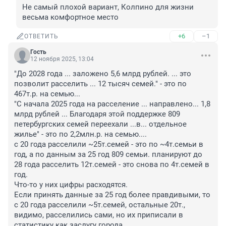
Не самый плохой вариант, Колпино для жизни 
весьма комфортное место
+6
–1
ОТВЕТИТЬ
Гость
12 ноября 2025, 13:04
"До 2028 года ... заложено 5,6 млрд рублей. ... это 
позволит расселить ... 12 тысяч семей." - это по 
467т.р. на семью... 

"С начала 2025 года на расселение ... направлено... 1,8 
млрд рублей ... Благодаря этой поддержке 809 
петербургских семей переехали ...в... отдельное 
жилье" - это по 2,2млн.р. на семью....

с 20 года расселили ~25т.семей - это по ~4т.семьи в 
год, а по данным за 25 год 809 семьи. планируют до 
28 года расселить 12т.семей - это снова по 4т.семей в 
год.

Что-то у них цифры расходятся.

Если принять данные за 25 год более правдивыми, то 
с 20 года расселили ~5т.семей, остальные 20т., 
видимо, расселились сами, но их приписали в 
статистику как заслугу города.