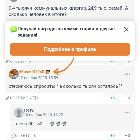
9,4 тысячи коммунальных квартир, 24,9 тыс. семей. А 
сколько человек в итоге?
+1
–0
ОТВЕТИТЬ
Получай награды за комментарии и другие 
задания!
Гость
12 ноября 2025, 19:16
Подробнее в профиле
Коммуналки в которых были прописаны азиаты?
+1
–0
ОТВЕТИТЬ
VKuser198045
12 ноября 2025, 15:59
стесняюсь спросить: " а сколько тысяч осталось?"
+5
–0
ОТВЕТИТЬ
1
Гость
15 ноября 2025, 13:22
тысяч 40 - 50 .... 🤣 🤣 🤣
+0
–0
ОТВЕТИТЬ