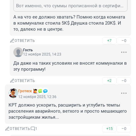
Вот именно, что суммы прописанной в сертификате, хватает только на квартиру за сто первым километром.
А на что ее должно хватать? Помню когда комната 
в коммуналке стоила 5К$ Двушка стоила 20К$. И 
то, далеко не в центре.
+7
–0
ОТВЕТИТЬ
Гость
12 ноября 2025, 14:23
Да даже на таких условиях не вносят коммуналки в 
эту программу!
+2
–0
ОТВЕТИТЬ
Гротеск
12 ноября 2025, 12:36
КРТ должно ускорить, расширить и углубить темпы 
расселения аварийного, ветхого и просто мешающего 
застройщикам жилья...
+15
–0
ОТВЕТИТЬ
1