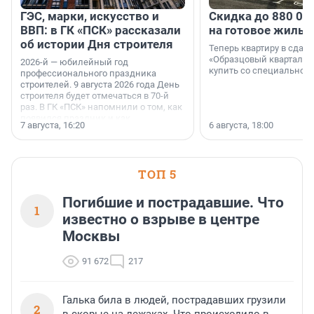
ГЭС, марки, искусство и
Скидка до 880 00
ВВП: в ГК «ПСК» рассказали
на готовое жильё
об истории Дня строителя
Теперь квартиру в сда
«Образцовый квартал 1
2026-й — юбилейный год
купить со специальной 
профессионального праздника
строителей. 9 августа 2026 года День
строителя будет отмечаться в 70-й
раз. В ГК «ПСК» напомнили о том, как
появился праздник и как
7 августа, 16:20
6 августа, 18:00
поменялась роль строительства.
ТОП 5
Погибшие и пострадавшие. Что
1
известно о взрыве в центре
Москвы
91 672
217
Галька била в людей, пострадавших грузили
2