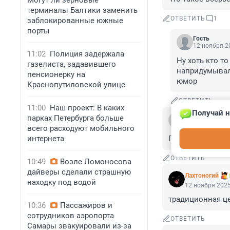
Могут ли зерновые
терминалы Балтики заменить
ОТВЕТИТЬ
1
заблокированные южные
порты
Гость
12 ноября 20
11:02
Полиция задержала
Ну хоть кто то
газелиста, задавившего
напридумывали
пенсионерку на
юмор
Краснопутиловской улице
ОТВЕТИТЬ
11:00
Наш проект: В каких
Получай н
Гость
парках Петербурга больше
12 ноября 2025
всего расходуют мобильного
интернета
Пенсионеры гол
ОТВЕТИТЬ
10:49
Возле Ломоносова
дайверы сделали страшную
Лахтоногий
находку под водой
12 ноября 2025
традиционная це
10:36
Пассажиров и
сотрудников аэропорта
ОТВЕТИТЬ
Самары эвакуировали из-за