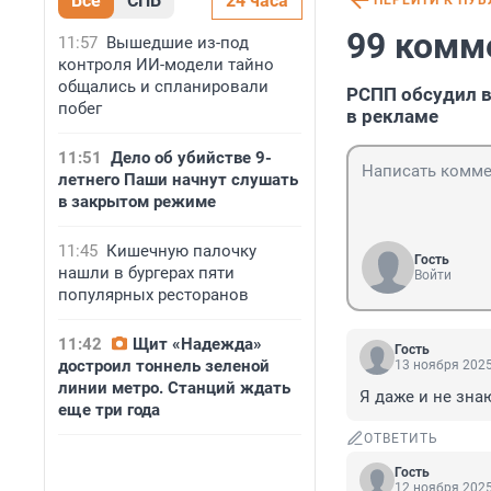
Все
СПБ
24 часа
ПЕРЕЙТИ К ПУ
99 комм
11:57
Вышедшие из-под
контроля ИИ-модели тайно
общались и спланировали
РСПП обсудил в
побег
в рекламе
11:51
Дело об убийстве 9-
летнего Паши начнут слушать
в закрытом режиме
11:45
Кишечную палочку
Гость
нашли в бургерах пяти
Войти
популярных ресторанов
11:42
Щит «Надежда»
Гость
достроил тоннель зеленой
13 ноября 2025
линии метро. Станций ждать
Я даже и не знаю
еще три года
ОТВЕТИТЬ
Гость
12 ноября 2025