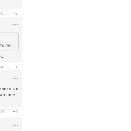
+5
–0
Именно через рекламу традиции и разрушаются. Рекламщики могут изгадить любой патриотический образ. И никакой ГОСТ ни за 3,9 ни за 5 млрд. не защитит.
..
+4
–1
олитвы и 
ть все 
+25
–0