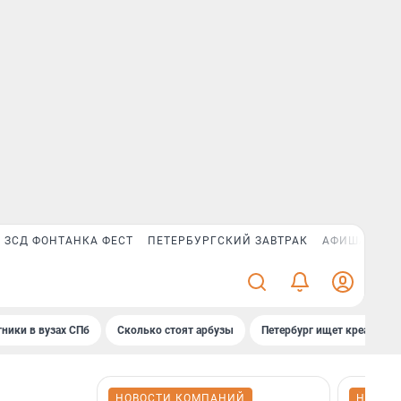
ЗСД ФОНТАНКА ФЕСТ
ПЕТЕРБУРГСКИЙ ЗАВТРАК
АФИША PLUS
ники в вузах СПб
Сколько стоят арбузы
Петербург ищет креатив
НОВОСТИ КОМПАНИЙ
НОВОС