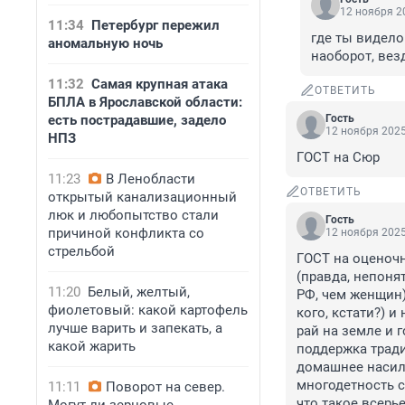
12 ноября 20
11:34
Петербург пережил
где ты видело
аномальную ночь
наоборот, ве
11:32
Самая крупная атака
ОТВЕТИТЬ
БПЛА в Ярославской области:
есть пострадавшие, задело
Гость
12 ноября 2025
НПЗ
ГОСТ на Сюр
11:23
В Ленобласти
ОТВЕТИТЬ
открытый канализационный
люк и любопытство стали
Гость
причиной конфликта со
12 ноября 2025
стрельбой
ГОСТ на оценочн
(правда, непоня
11:20
Белый, желтый,
РФ, чем женщин)
фиолетовый: какой картофель
кого, кстати?) 
лучше варить и запекать, а
рай на земле и г
какой жарить
поддержка тради
домашнее насили
многодетность с 
11:11
Поворот на север.
что такое всерь