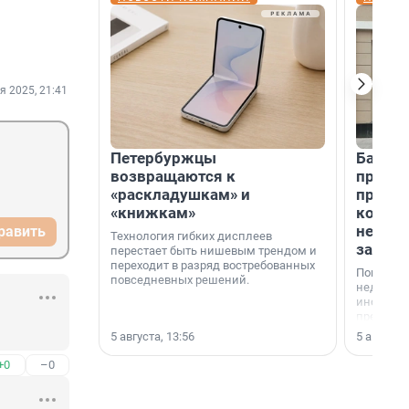
я 2025, 21:41
Петербуржцы
Банк К
возвращаются к
програ
«раскладушкам» и
приоб
«книжкам»
комме
недви
равить
Технология гибких дисплеев
застр
перестает быть нишевым трендом и
переходит в разряд востребованных
Покупка 
повседневных решений.
недвижи
инструме
предприн
офис, ск
5 августа, 13:56
5 августа,
или гото
успех сд
+0
–0
выбора о
финанси