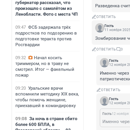
губернатор рассказал, что
Разведенка счи
произошло с самолётом из
Ленобласти. Фото с места ЧП
ОТВЕТИТЬ
Гость
09:47
ФСБ задержала трёх
11 ноября 2025
подростков по подозрению в
Зомбирование че
подготовке теракта против
Росгвардии
ОТВЕТИТЬ
3
09:32
Начал косить
Гость
триммером, но в траву не
12 ноября 20
смотрел. Итог — факельный
Именно через 
пожар
патриотически
09:20
Уральские врачи
ОТВЕТИТЬ
вспомнили методику XIX века,
Гость
чтобы помочь женщине,
12 ноября 20
приехавшей в командировку
Гость
12 ноября 
09:08
За ночь в стране сбито
более 600 БПЛА, в