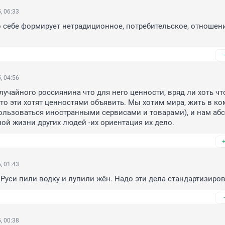
, 06:33
 себе формирует нетрадиционное, потребительское, отношени
, 04:56
лучайного россиянина что для него ценности, вряд ли хоть что
что эти хотят ценностями объявить. Мы хотим мира, жить в ко
пользоваться иностранными сервисами и товарами), и нам аб
ной жизни других людей -их ориентация их дело.
, 01:43
Руси пили водку и лупили жён. Надо эти дела стандартизиров
, 00:38