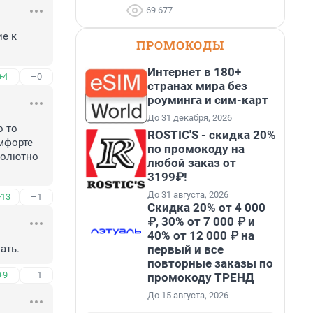
69 677
е к 
ПРОМОКОДЫ
Интернет в 180+
+4
–0
странах мира без
роуминга и сим-карт
До 31 декабря, 2026
 то 
ROSTIC'S - скидка 20%
мфорте 
по промокоду на
солютно 
любой заказ от
3199₽!
До 31 августа, 2026
+13
–1
Скидка 20% от 4 000
₽, 30% от 7 000 ₽ и
40% от 12 000 ₽ на
первый и все
ать.
повторные заказы по
+9
–1
промокоду ТРЕНД
До 15 августа, 2026