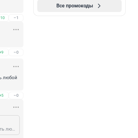
Все промокоды
+10
–1
+9
–0
ь любой 
+5
–0
Именно через рекламу традиции и разрушаются. Рекламщики могут изгадить любой патриотический образ. И никакой ГОСТ ни за 3,9 ни за 5 млрд. не защитит.