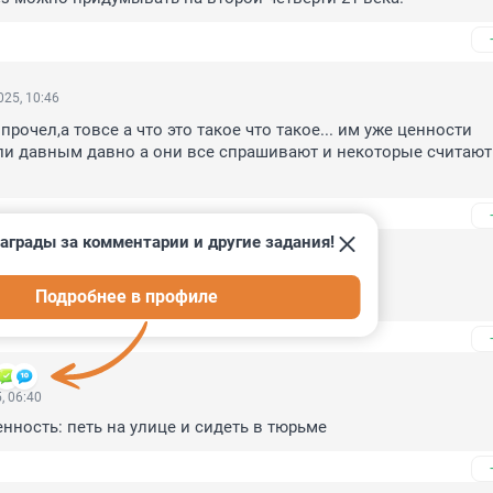
25, 10:46
 прочел,а товсе а что это такое что такое... им уже ценности 
 давным давно а они все спрашивают и некоторые считают ч
аграды за комментарии и другие задания!
, 08:22
Подробнее в профиле
одают, введите духовные талоны на еду
, 06:40
нность: петь на улице и сидеть в тюрьме