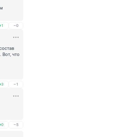
м 
+1
–0
состав 
Вот, что 
+3
–1
+0
–5