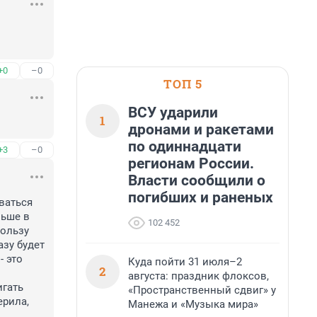
+0
–0
ТОП 5
ВСУ ударили
1
дронами и ракетами
по одиннадцати
+3
–0
регионам России.
Власти сообщили о
погибших и раненых
аться 
ьше в 
102 452
ользу 
зу будет 
 это 
Куда пойти 31 июля–2
2
августа: праздник флоксов,
гать 
«Пространственный сдвиг» у
рила, 
Манежа и «Музыка мира»