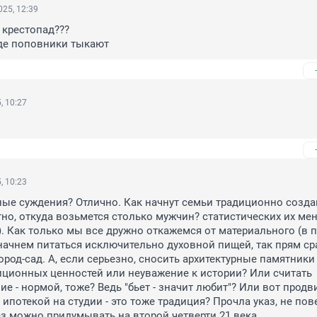
25, 12:39
 крестопад???

зде поповники тыкают
, 10:27
, 10:23
ые суждения? Отлично. Как начнут семьи традиционно создав
тно, откуда возьмется столько мужчин? статистических их мен
. Как только мы все дружно откажемся от материального (в п
и начнем питаться исключительно духовной пищей, так прям сра
ород-сад. А, если серьезно, сносить архитектурные памятники -
ционных ценностей или неуважение к истории? Или считать 
е - нормой, тоже? Ведь "бьет - значит любит"? Или вот продви
ипотекой на студии - это тоже традиция? Прочла указ, не пове
ез можно придумывать на второй четверти 21 века.