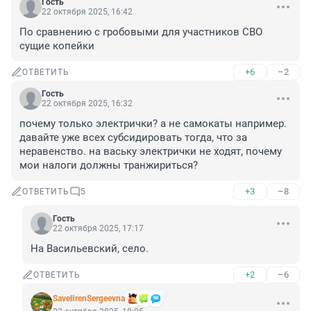
Гость
22 октября 2025, 16:42
По сравнению с гробовыми для участников СВО 
сущие копейки
+6
–2
ОТВЕТИТЬ
Гость
22 октября 2025, 16:32
почему только электрички? а не самокаты например. 
давайте уже всех субсидировать тогда, что за 
неравенство. на ваську электрички не ходят, почему 
мои налоги должны транжириться?
+3
–8
ОТВЕТИТЬ
5
Гость
22 октября 2025, 17:17
На Васильевский, село.
+2
–6
ОТВЕТИТЬ
SavelIrenSergeevna