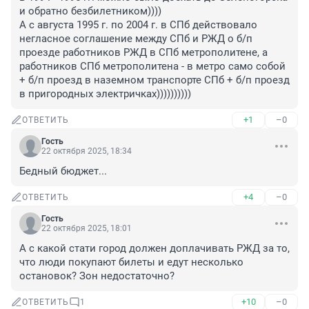
и обратно безбилетником))))

А с августа 1995 г. по 2004 г. в СПб действовало 
негласное соглашение между СПб и РЖД о б/п 
проезде работников РЖД в СПб метрополитене, а 
работников СПб метрополитена - в метро само собой 
+ б/п проезд в наземном транспорте СПб + б/п проезд 
в пригородных электричках))))))))))
+1
–0
ОТВЕТИТЬ
Гость
22 октября 2025, 18:34
Бедный бюджет...
+4
–0
ОТВЕТИТЬ
Гость
22 октября 2025, 18:01
А с какой стати город должен доплачивать РЖД за то, 
что люди покупают билеты и едут несколько 
остановок? Зон недостаточно?
+10
–0
ОТВЕТИТЬ
1