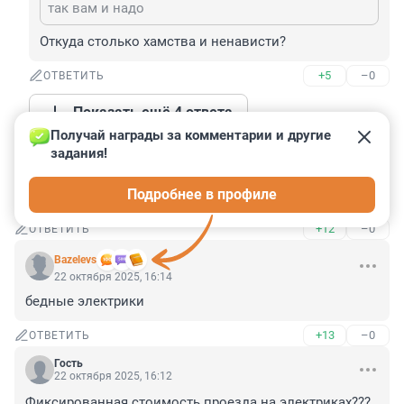
так вам и надо
Откуда столько хамства и ненависти?
+5
–0
ОТВЕТИТЬ
Показать ещё 4 ответа
Получай награды за комментарии и другие 
задания!
Гость
22 октября 2025, 16:15
Подробнее в профиле
Пожалейте электриков. Не надо на них ездить.
+12
–0
ОТВЕТИТЬ
Bazelevs
22 октября 2025, 16:14
бедные электрики
+13
–0
ОТВЕТИТЬ
Гость
22 октября 2025, 16:12
Фиксированная стоимость проезда на электриках??? 