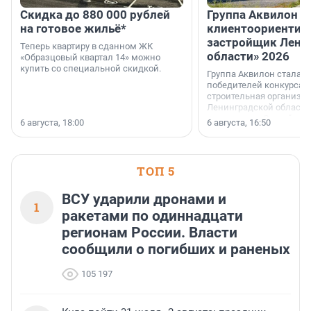
Скидка до 880 000 рублей
Группа Аквилон 
на готовое жильё*
клиентоориентир
застройщик Лени
Теперь квартиру в сданном ЖК
области» 2026
«Образцовый квартал 14» можно
купить со специальной скидкой.
Группа Аквилон стала 
победителей конкурса 
строительная организа
Ленинградской области 
номинации «Самый
6 августа, 18:00
6 августа, 16:50
клиентоориентированн
застройщик Ленинград
области».
ТОП 5
ВСУ ударили дронами и
1
ракетами по одиннадцати
регионам России. Власти
сообщили о погибших и раненых
105 197