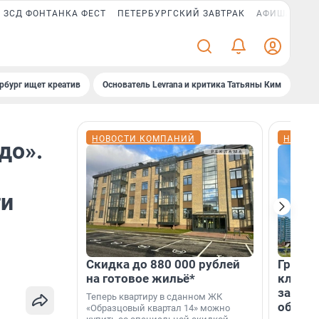
ЗСД ФОНТАНКА ФЕСТ
ПЕТЕРБУРГСКИЙ ЗАВТРАК
АФИША PLUS
рбург ищет креатив
Основатель Levrana и критика Татьяны Ким
Зач
НОВОСТИ КОМПАНИЙ
НОВОС
до».
ти
Скидка до 880 000 рублей
Группа
на готовое жильё*
клиен
застро
Теперь квартиру в сданном ЖК
област
«Образцовый квартал 14» можно