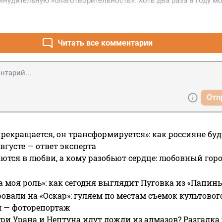
нудительную «благотворительность». Хоть два раза в году мо
ебя принцессой в окружении цветов?!
Читать все комментарии
Отп
прекращается, он трансформируется»: как россияне буд
вгусте — ответ эксперта
ются в любви, а кому разобьют сердце: любовный гор
а моя роль»: как сегодня выглядит Пуговка из «Папин
овали на «Оскар»: гуляем по местам съемок культово
я — фоторепортаж
ри Урана и Нептуна идут дожди из алмазов? Разгадка