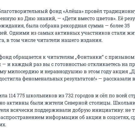
благотворительный фонд «Алёша» провёл традицион
ченную ко Дню знаний, — «Дети вместо цветов». Её рез
ожидания, была собрана рекордная сумма — более 35
ей. Одними из самых активных участников стали жи
а, в том числе читатели нашего издания.
 фонд обращается к читателям „Фонтанки“ с призыво
и — и каждый раз вы с готовностью откликаетесь на п
му милосердию и неравнодушию в этом году акция „Д
достигла феноменальных результатов!» — рассказали в
а 114 775 школьников из 732 городов и сёл по всей стр
нно активны были жители Северной столицы. Школьни
теля всячески поддерживали добрую инициативу: не 
 распространением информации об акции в соцсетях, с
их.