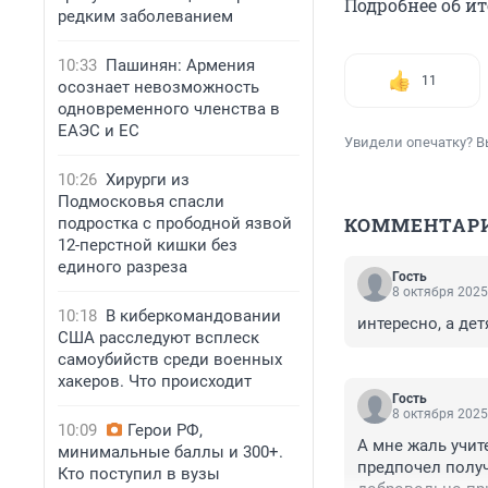
Подробнее об и
редким заболеванием
10:33
Пашинян: Армения
11
осознает невозможность
одновременного членства в
ЕАЭС и ЕС
Увидели опечатку? В
10:26
Хирурги из
Подмосковья спасли
КОММЕНТАР
подростка с прободной язвой
12-перстной кишки без
единого разреза
Гость
8 октября 2025
10:18
В киберкомандовании
интересно, а де
США расследуют всплеск
самоубийств среди военных
хакеров. Что происходит
Гость
8 октября 2025
10:09
Герои РФ,
А мне жаль учите
минимальные баллы и 300+.
предпочел получ
Кто поступил в вузы