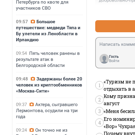
добровольно-при
Петербурга по квоте для
почувствовать с
участников СВО
09:57
Большое
путешествие: медведи Тяпа и
Бу улетели из Ленобласти в
Ирландию
09:54
Пять человек ранены в
Гость
результате атак в
Войти
Белгородской области
09:48
Задержаны более 20
«Туризм не 
1
человек из криптообменников
отдыхать в а
«Москва-Сити»
Кому призна
2
август
09:37
Актера, сыгравшего
Лермонтова, осудили на три
3
«Меня бесил
года
Его номинир
4
«Вор» Чухра
09:24
Он точно не из
Почему внут