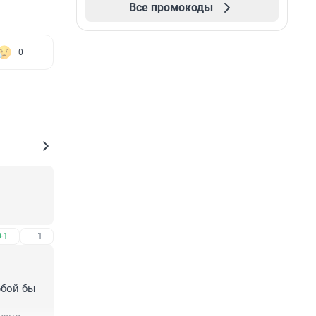
Все промокоды
0
+1
–1
юбой бы 