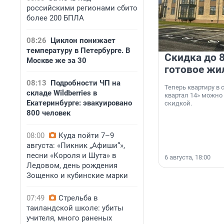
российскими регионами сбито
более 200 БПЛА
08:26
Циклон понижает
температуру в Петербурге. В
Скидка до 8
Москве же за 30
готовое жи
08:13
Подробности ЧП на
Теперь квартиру в
складе Wildberries в
квартал 14» можно
Екатеринбурге: эвакуировано
скидкой.
800 человек
08:00
Куда пойти 7–9
августа: «Пикник „Афиши“»,
песни «Короля и Шута» в
6 августа, 18:00
Ледовом, день рождения
Зощенко и кубинские марки
07:49
Стрельба в
таиландской школе: убиты
учителя, много раненых