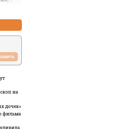
жно 
+0
–0
равить
ут
оскоп на
ых дочек»
го фильма
 удивила