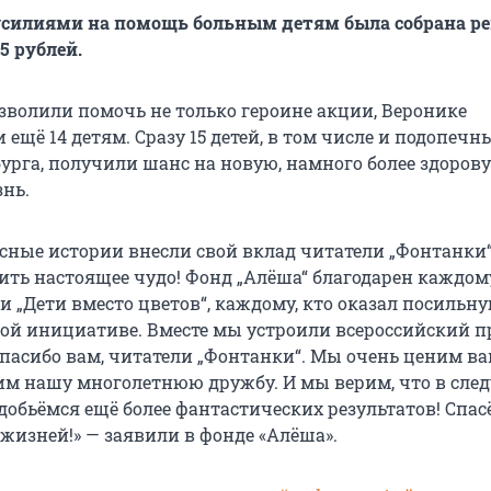
силиями на помощь больным детям была собрана р
45 рублей.
озволили помочь не только героине акции, Веронике
 ещё 14 детям. Сразу 15 детей, в том числе и подопечн
бурга, получили шанс на новую, намного более здоров
нь.
есные истории внесли свой вклад читатели „Фонтанки“
ить настоящее чудо! Фонд „Алёша“ благодарен каждом
и „Дети вместо цветов“, каждому, кто оказал посильн
ой инициативе. Вместе мы устроили всероссийский 
 спасибо вам, читатели „Фонтанки“. Мы очень ценим в
им нашу многолетнюю дружбу. И мы верим, что в сл
добьёмся ещё более фантастических результатов! Спас
жизней!» — заявили в фонде «Алёша».