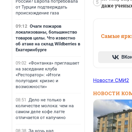
России? Европа потребовала
5
даже учены
от Турции подтверждать
происхождение газа
09:12
Очаги пожаров
локализованы, большинство
Самые ярки
товаров целы. Что известно
об атаке на склад Wildberries в
Екатеринбурге
ВКо
09:02
«Фонтанка» приглашает
на заседание клуба
«Ресторатор»: «Итоги
Новости СМИ2
полугодия: кризис и
возможности»
НОВОСТИ КО
08:51
Дело не только в
количестве молока: чем на
самом деле кофе латте
отличается от капучино
08:38
За ночь над