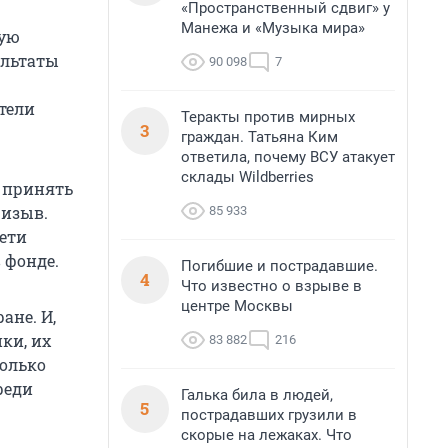
«Пространственный сдвиг» у
Манежа и «Музыка мира»
ную
ультаты
90 098
7
тели
Теракты против мирных
3
граждан. Татьяна Ким
ответила, почему ВСУ атакует
склады Wildberries
м принять
ризыв.
85 933
ети
 фонде.
Погибшие и пострадавшие.
4
Что известно о взрыве в
центре Москвы
ане. И,
ки, их
83 882
216
только
реди
Галька била в людей,
5
пострадавших грузили в
скорые на лежаках. Что