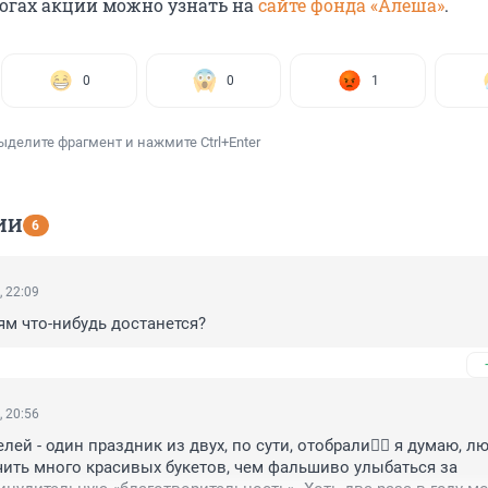
тогах акции можно узнать на
сайте фонда «Алёша»
.
0
0
1
ыделите фрагмент и нажмите Ctrl+Enter
ИИ
6
, 22:09
тям что-нибудь достанется?
, 20:56
лей - один праздник из двух, по сути, отобрали🤦‍♀️ я думаю, л
ить много красивых букетов, чем фальшиво улыбаться за 