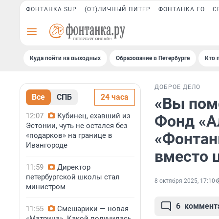
ФОНТАНКА SUP
(ОТ)ЛИЧНЫЙ ПИТЕР
ФОНТАНКА ГО
С
Куда пойти на выходных
Образование в Петербурге
Кто 
ДОБРОЕ ДЕЛО
Все
СПБ
24 часа
«Вы пом
12:07
Кубинец, ехавший из
Фонд «А
Эстонии, чуть не остался без
«Фонтан
«подарков» на границе в
Ивангороде
вместо 
11:59
Директор
петербургской школы стал
8 октября 2025, 17:10
министром
6
коммент
11:55
Смешарики — новая
«Матрица». Какой получилась