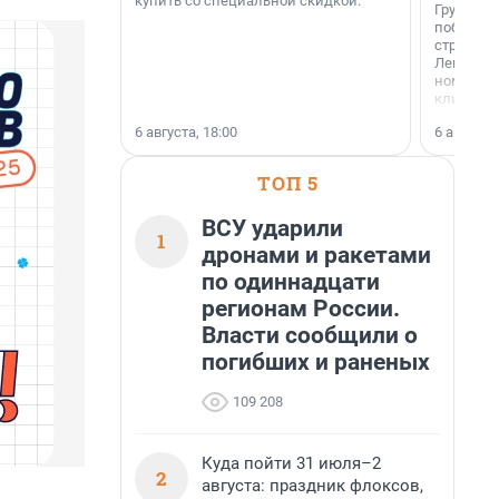
купить со специальной скидкой.
Группа А
победите
строител
Ленингра
номинац
клиенто
застройщ
6 августа, 18:00
6 августа,
области»
ТОП 5
ВСУ ударили
1
дронами и ракетами
по одиннадцати
регионам России.
Власти сообщили о
погибших и раненых
109 208
Куда пойти 31 июля–2
2
августа: праздник флоксов,