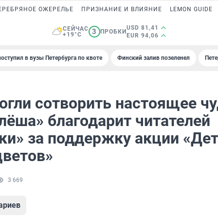
ЕРЕБРЯНОЕ ОЖЕРЕЛЬЕ
ПРИЗНАНИЕ И ВЛИЯНИЕ
LEMON GUIDE
USD 81,41
СЕЙЧАС
3
ПРОБКИ
+19°C
EUR 94,06
поступил в вузы Петербурга по квоте
Финский залив позеленел
Пете
огли сотворить настоящее чу
лёша» благодарит читателей
ки» за поддержку акции «Де
цветов»
3 669
ариев