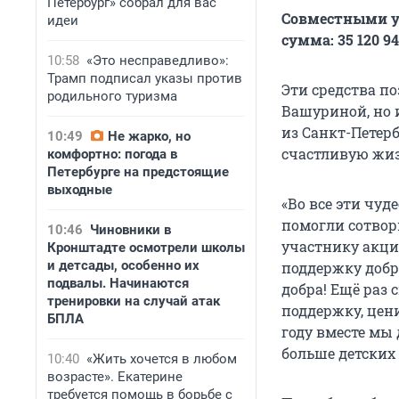
Петербург» собрал для вас
Совместными у
идеи
сумма: 35 120 9
10:58
«Это несправедливо»:
Трамп подписал указы против
Эти средства п
родильного туризма
Вашуриной, но и
из Санкт-Петер
10:49
Не жарко, но
счастливую жиз
комфортно: погода в
Петербурге на предстоящие
выходные
«Во все эти чуд
помогли сотвор
10:46
Чиновники в
участнику акци
Кронштадте осмотрели школы
и детсады, особенно их
поддержку добр
подвалы. Начинаются
добра! Ещё раз
тренировки на случай атак
поддержку, цен
БПЛА
году вместе мы 
больше детских 
10:40
«Жить хочется в любом
возрасте». Екатерине
требуется помощь в борьбе с