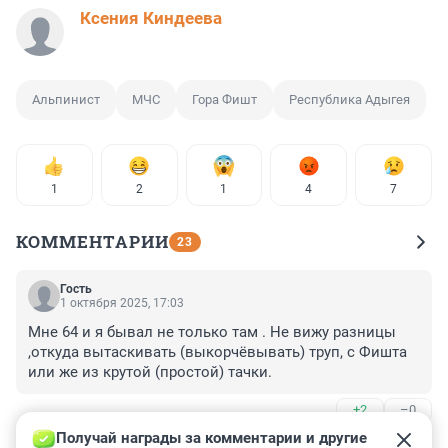
Ксения Киндеева
Альпинист
МЧС
Гора Фишт
Республика Адыгея
1
2
1
4
7
КОММЕНТАРИИ
23
Гость
1 октября 2025, 17:03
Мне 64 и я бывал не только там . Не вижу разницы 
,откуда вытаскивать (выкорчёвывать) труп, с Фишта 
или же из крутой (простой) тачки.
+2
–0
Получай награды за комментарии и другие 
Гость