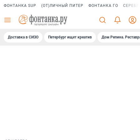
ФОНТАНКА SUP
(ОТ)ЛИЧНЫЙ ПИТЕР
ФОНТАНКА ГО
СЕРЕБР
Доставка в СИЗО
Петербург ищет креатив
Дом Репина. Реставр