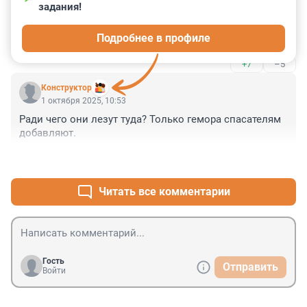
1 октября 2025, 11:16
задания!
Достали лазать бездельники туристы, проблемы 
Подробнее в профиле
бесконечные, синдром Наговициной
+7
–5
Кoнструктор
1 октября 2025, 10:53
Ради чего они лезут туда? Только гемора спасателям 
добавляют.
+7
–3
Читать все комментарии
Гость
Отправить
Войти