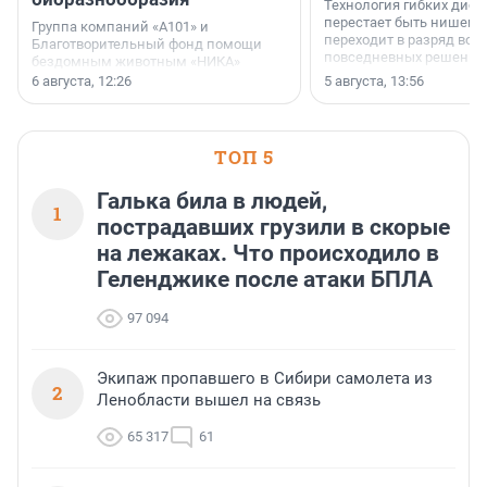
Технология гибких дисп
перестает быть нишевы
Группа компаний «А101» и
переходит в разряд вос
Благотворительный фонд помощи
повседневных решений
бездомным животным «НИКА»
заключили соглашение о
6 августа, 12:26
5 августа, 13:56
стратегическом сотрудничестве.
ТОП 5
Галька била в людей,
1
пострадавших грузили в скорые
на лежаках. Что происходило в
Геленджике после атаки БПЛА
97 094
Экипаж пропавшего в Сибири самолета из
2
Ленобласти вышел на связь
65 317
61