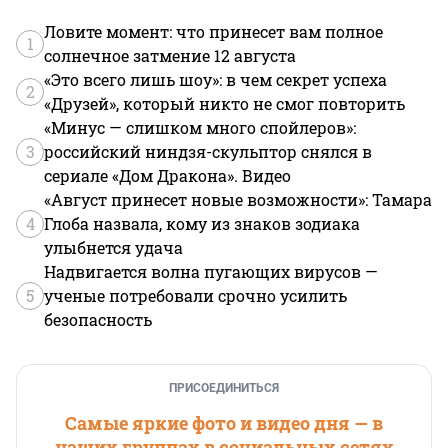
Ловите момент: что принесет вам полное
1
солнечное затмение 12 августа
«Это всего лишь шоу»: в чем секрет успеха
2
«Друзей», который никто не смог повторить
«Минус — слишком много спойлеров»:
3
российский ниндзя-скульптор снялся в
сериале «Дом Дракона». Видео
«Август принесет новые возможности»: Тамара
4
Глоба назвала, кому из знаков зодиака
улыбнется удача
Надвигается волна пугающих вирусов —
5
ученые потребовали срочно усилить
безопасность
ПРИСОЕДИНИТЬСЯ
Самые яркие фото и видео дня — в
наших группах в социальных сетях