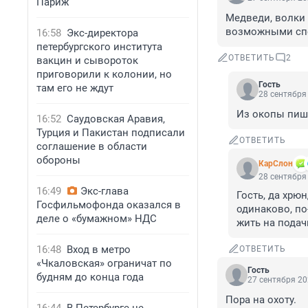
Париж
Медведи, волки 
возможными сп
16:58
Экс-директора
петербургского института
ОТВЕТИТЬ
2
вакцин и сывороток
приговорили к колонии, но
Гость
там его не ждут
28 сентября 
Из окопы пише
16:52
Саудовская Аравия,
Турция и Пакистан подписали
ОТВЕТИТЬ
соглашение в области
обороны
КарСлон
28 сентября 
16:49
Экс-глава
Гость, да хрю
Госфильмофонда оказался в
одинаково, по
деле о «бумажном» НДС
жить на подач
16:48
Вход в метро
ОТВЕТИТЬ
«Чкаловская» ограничат по
Гость
будням до конца года
27 сентября 20
Пора на охоту.