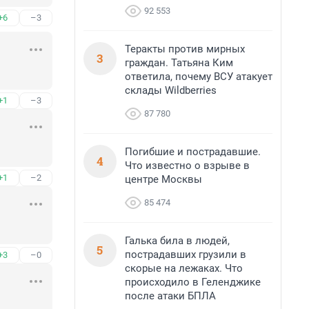
92 553
+6
–3
Теракты против мирных
3
граждан. Татьяна Ким
ответила, почему ВСУ атакует
склады Wildberries
+1
–3
87 780
Погибшие и пострадавшие.
4
Что известно о взрыве в
+1
–2
центре Москвы
85 474
Галька била в людей,
5
пострадавших грузили в
+3
–0
скорые на лежаках. Что
происходило в Геленджике
после атаки БПЛА