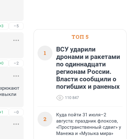
+3
–5
ТОП 5
ВСУ ударили
1
дронами и ракетами
по одиннадцати
+0
–2
регионам России.
Власти сообщили о
погибших и раненых
 хрюкают 
ривыкли 
110 847
+1
–0
Куда пойти 31 июля–2
2
августа: праздник флоксов,
«Пространственный сдвиг» у
Манежа и «Музыка мира»