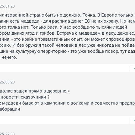
25, 01:20
лизованной стране быть не должно. Точка. В Европе только в
ии есть медведи - для распила денег ЕС на их охрану. Но нам
го толка нет. Только риск. У нас вообще-то тысячи людей 
ом диких ягод и грибов. Встреча с медведем в лесу, даже есл
ния, - это крайне травматичный опыт, он может спровоцирова
сию. И без оружия такой человек в лес уже никогда не пойдет
щие на культурную территорию - это уже вообще позор, тут даж
 нечего.
25, 00:20
волка зашел прямо в деревню.»

новости, сказочники ?

х медведи бывают в кампании с волками и совместно предпр
лаборации
25, 22:03