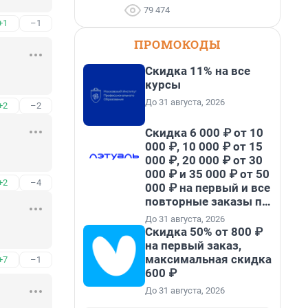
79 474
+1
–1
ПРОМОКОДЫ
Скидка 11% на все
курсы
До 31 августа, 2026
+2
–2
Скидка 6 000 ₽ от 10
000 ₽, 10 000 ₽ от 15
000 ₽, 20 000 ₽ от 30
000 ₽ и 35 000 ₽ от 50
+2
–4
000 ₽ на первый и все
повторные заказы по
промокоду НАБЕРИ
До 31 августа, 2026
Скидка 50% от 800 ₽
на первый заказ,
максимальная скидка
+7
–1
600 ₽
До 31 августа, 2026