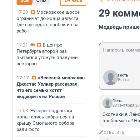
Все
СПБ
24 часа
ПЕРЕЙТИ К ПУ
29 комм
17:29
Московское шоссе
ограничат до конца августа.
Где еще ждать пробок из-за
Медведь прише
работ
17:21
В центре
Петербурга второй раз
пытается утонуть плавучий
ресторан
Гость
17:17
«Веселый молочник»
Войти
Джастас Уолкер рассказал,
что его семью хотят
выдворить из России
Гость
28 сентября 20
17:08
Руферы-подростки
Охотники в Лено
попытались забраться на
проблема-то? На
крышу Смольного собора
ради фото
ОТВЕТИТЬ