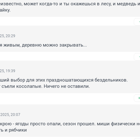
еизвестно, может когда-то и ты окажешься в лесу, и медведь из
айку.
25, 20:29
я живым, деревню можно закрывать...
25, 19:39
чший выбор для этих праздношатающихся бездельников.

у съели косолапые. Ничего не оставили.
2025, 20:07
ткрою - ягоды просто опали, сезон прошел. миши физически не
ть и рябчики