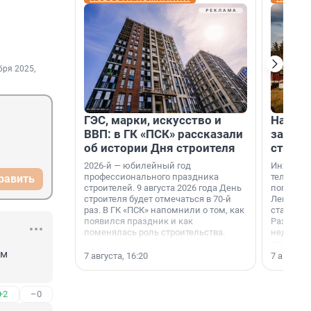
бря 2025,
ГЭС, марки, искусство и
На вод
ВВП: в ГК «ПСК» рассказали
зарабо
об истории Дня строителя
станци
2026-й — юбилейный год
Инженер
профессионального праздника
телеком-
равить
строителей. 9 августа 2026 года День
популярн
строителя будет отмечаться в 70-й
Ленингра
раз. В ГК «ПСК» напомнили о том, как
станции 
появился праздник и как
Раздолин
поменялась роль строительства.
недалеко
водопада
м 
7 августа, 16:20
7 августа,
+2
–0