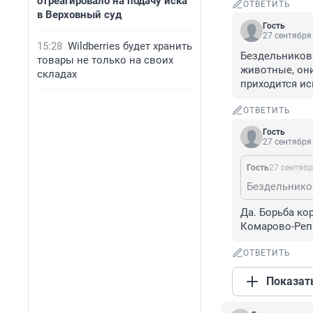
отреагировало на подачу иска
ОТВЕТИТЬ
в Верховный суд
Гость
27 сентября 
15:28
Wildberries будет хранить
Бездельников?
товары не только на своих
животные, они
складах
приходится ис
ОТВЕТИТЬ
Гость
27 сентября 
Гость
27 сентябр
Да. Борьба ко
Комарово-Реп
ОТВЕТИТЬ
Показат