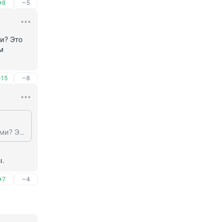
+8
–5
? Это 
 
+15
–8
Бездельников? А что они по вашему должны делать, устраиваться курьерами? Это животные, они исследуют ареал, особенно учитывая что леса вырубили и им приходится искать еду где придется
ы.
+7
–4