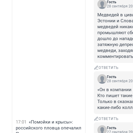
Гость
28 сентября 20
Медведей в циви
Эстонии и Словак
медведей никако
промышляют сбор
дошло до нападе
затяжную депрес
медведи, заходя
комментировать
ОТВЕТИТЬ
Гость
28 сентября 20
«Он в компании 
Кто пишет такие 
Только в сказка
какие-либо кол
ОТВЕТИТЬ
17:01
«Помойки и крысы»:
российского пловца опечалил
Гость
27 сентября 20