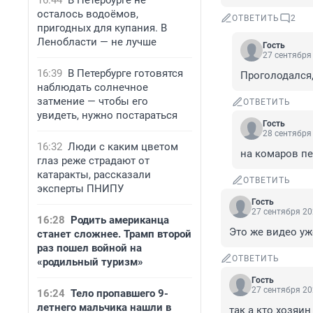
16:44
В Петербурге не
осталось водоёмов,
ОТВЕТИТЬ
2
пригодных для купания. В
Ленобласти — не лучше
Гость
27 сентября 
16:39
В Петербурге готовятся
Проголодался,
наблюдать солнечное
затмение — чтобы его
ОТВЕТИТЬ
увидеть, нужно постараться
Гость
28 сентября 
16:32
Люди с каким цветом
на комаров пе
глаз реже страдают от
катаракты, рассказали
ОТВЕТИТЬ
эксперты ПНИПУ
Гость
27 сентября 20
16:28
Родить американца
Это же видео уж
станет сложнее. Трамп второй
раз пошел войной на
ОТВЕТИТЬ
«родильный туризм»
Гость
27 сентября 20
16:24
Тело пропавшего 9-
летнего мальчика нашли в
так а кто хозяи