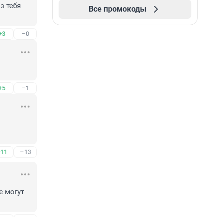
 тебя 
Все промокоды
+3
–0
+5
–1
+11
–13
 могут 