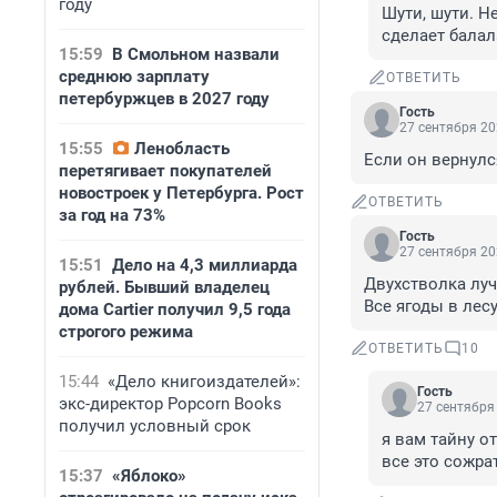
году
Шути, шути. Н
сделает балал
15:59
В Смольном назвали
среднюю зарплату
ОТВЕТИТЬ
петербуржцев в 2027 году
Гость
27 сентября 20
15:55
Ленобласть
Если он вернулс
перетягивает покупателей
новостроек у Петербурга. Рост
ОТВЕТИТЬ
за год на 73%
Гость
27 сентября 20
15:51
Дело на 4,3 миллиарда
Двухстволка лу
рублей. Бывший владелец
Все ягоды в лес
дома Cartier получил 9,5 года
строгого режима
ОТВЕТИТЬ
10
15:44
«Дело книгоиздателей»:
Гость
экс-директор Popcorn Books
27 сентября 
получил условный срок
я вам тайну о
все это сожра
15:37
«Яблоко»