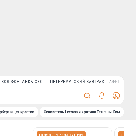
ЗСД ФОНТАНКА ФЕСТ
ПЕТЕРБУРГСКИЙ ЗАВТРАК
АФИША PLUS
рбург ищет креатив
Основатель Levrana и критика Татьяны Ким
Зач
НОВОСТИ КОМПАНИЙ
НОВОС