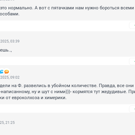
это нормально. А вот с пятачками нам нужно бороться всеми 
особами.
2025, 03:39
шь..,
2025, 09:02
ндели на Ф. развелись в убойном количестве. Правда, все они
-написанному, ну и шут с ними)))- кормятся тут жедудивые. П
ки от евроколхоза и химерики.
25, 21:25