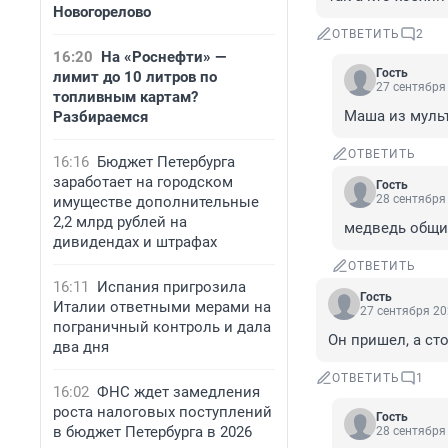
Новогорелово
ОТВЕТИТЬ
2
16:20
На «Роснефти» —
Гость
лимит до 10 литров по
27 сентября 
топливным картам?
Маша из мульт
Разбираемся
ОТВЕТИТЬ
16:16
Бюджет Петербурга
заработает на городском
Гость
28 сентября 
имуществе дополнительные
2,2 млрд рублей на
медведь общи
дивидендах и штрафах
ОТВЕТИТЬ
16:11
Испания пригрозила
Гость
Италии ответными мерами на
27 сентября 20
пограничный контроль и дала
Он пришел, а сто
два дня
ОТВЕТИТЬ
1
16:02
ФНС ждет замедления
роста налоговых поступлений
Гость
в бюджет Петербурга в 2026
28 сентября 