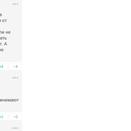
 
 от 
и не 
ть 
. А 
е 
+4
–4
инимают 
+2
–0