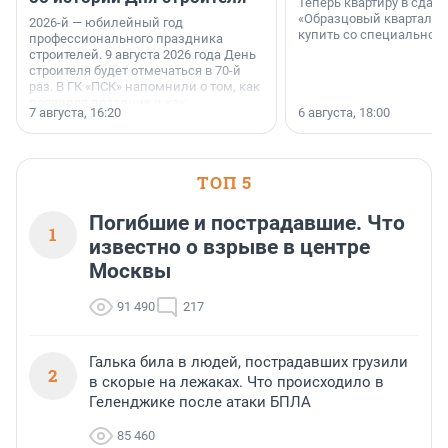
Теперь квартиру в сда
«Образцовый квартал 1
2026-й — юбилейный год
купить со специальной 
профессионального праздника
строителей. 9 августа 2026 года День
строителя будет отмечаться в 70-й
раз. В ГК «ПСК» напомнили о том, как
появился праздник и как
7 августа, 16:20
6 августа, 18:00
поменялась роль строительства.
ТОП 5
Погибшие и пострадавшие. Что
1
известно о взрыве в центре
Москвы
91 490
217
Галька била в людей, пострадавших грузили
2
в скорые на лежаках. Что происходило в
Геленджике после атаки БПЛА
85 460