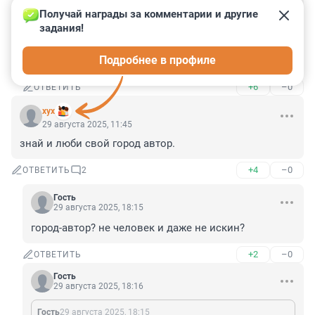
Гость
29 августа 2025, 11:58
Получай награды за комментарии и другие 
Жителям Мурина и Кудрава это неведомо. От них слышал, что Литейный мост это Лиговский мост.
задания!
😱 🤣🤣🤣 Ну так правильно! Если немного проехать, 
Подробнее в профиле
то можно выехать на Лиговку! ))
+6
–0
ОТВЕТИТЬ
хух
29 августа 2025, 11:45
знай и люби свой город автор.
+4
–0
ОТВЕТИТЬ
2
Гость
29 августа 2025, 18:15
город-автор? не человек и даже не искин?
+2
–0
ОТВЕТИТЬ
Гость
29 августа 2025, 18:16
Гость
29 августа 2025, 18:15