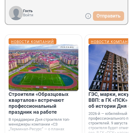
Гость
Войти
Отправить
НОВОСТИ КОМПАНИЙ
НОВОСТИ КОМПАНИ
Строители «Образцовых
ГЭС, марки, искус
кварталов» встречают
ВВП: в ГК «ПСК» р
профессиональный
об истории Дня с
праздник на работе
2026-й — юбилейный го
профессионального пр
В преддверии Дня строителя топ-
строителей. 9 августа 2
менеджеры компании «СЗ
строителя будет отмечат
„Терминал-Ресурс“ — о планах
раз. В ГК «ПСК» напомни