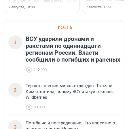
компании, испытаниях и поводах для
появился праздник и к
осторожного оптимизма.
7 августа, 18:00
7 августа, 16:20
поменялась роль строит
ТОП 5
ВСУ ударили дронами и
1
ракетами по одиннадцати
регионам России. Власти
сообщили о погибших и раненых
112 990
Теракты против мирных граждан. Татьяна
2
Ким ответила, почему ВСУ атакует склады
Wildberries
90 090
Погибшие и пострадавшие. Что известно о
3
взрыве в центре Москвы