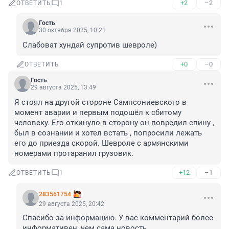
+2
–2
ОТВЕТИТЬ
1
Гость
30 октября 2025, 10:21
Слабоват хундай супротив шевроле)
+0
–0
ОТВЕТИТЬ
Гость
29 августа 2025, 13:49
Я стоял на другой стороне Сампсониевского в 
момент аварии и первым подошёл к сбитому 
человеку. Его откинуло в сторону он повредил спину , 
был в сознании и хотел встать , попросили лежать 
его до приезда скорой. Шевроле с армянскими 
номерами протаранил грузовик.
+12
–1
ОТВЕТИТЬ
1
283561754
29 августа 2025, 20:42
Спасибо за информацию. У вас комментарий более 
информативен, чем сама новость.