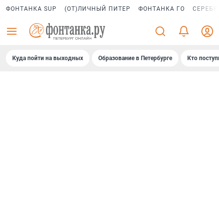
ФОНТАНКА SUP
(ОТ)ЛИЧНЫЙ ПИТЕР
ФОНТАНКА ГО
СЕРЕБР
Куда пойти на выходных
Образование в Петербурге
Кто поступ