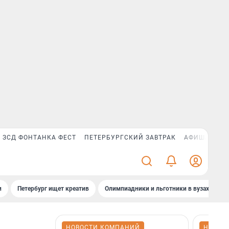
ЗСД ФОНТАНКА ФЕСТ
ПЕТЕРБУРГСКИЙ ЗАВТРАК
АФИША PLUS
и
Петербург ищет креатив
Олимпиадники и льготники в вузах СПб
НОВОСТИ КОМПАНИЙ
НОВОС