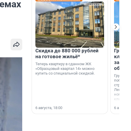
хемах
Скидка до 880 000 рублей
Группа
на готовое жильё*
клиен
застро
Теперь квартиру в сданном ЖК
област
«Образцовый квартал 14» можно
купить со специальной скидкой.
Группа А
победите
строител
Ленингра
номинац
клиенто
застройщ
6 августа, 18:00
6 августа,
области»