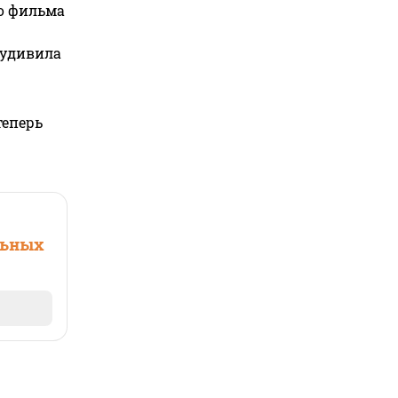
го фильма
 удивила
теперь
льных