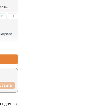
есть-
 А 
+2
–1
играла. 
+6
–0
равить
ых дочек»