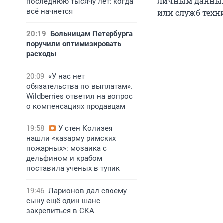
личным данным
последнюю тысячу лет: когда
всё начнется
или служб техн
20:19
Больницам Петербурга
поручили оптимизировать
расходы
20:09
«У нас нет
обязательства по выплатам».
Wildberries ответил на вопрос
о компенсациях продавцам
19:58
У стен Колизея
нашли «казарму римских
пожарных»: мозаика с
дельфином и крабом
поставила ученых в тупик
19:46
Ларионов дал своему
сыну ещё один шанс
закрепиться в СКА