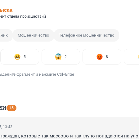
Лысак
ент отдела происшествий
вник
Мошенничество
Телефонное мошенничество
5
2
8
ыделите фрагмент и нажмите Ctrl+Enter
ИИ
15
, 13:43
ограждан, которые так массово и так глупо попадаются на улов