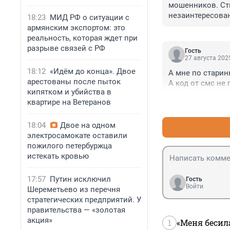
мошенников. Сты
незаинтересован
18:23
МИД РФ о ситуации с
таки на русской
армянским экспортом: это
значит, и надежд
реальность, которая ждет при
разрыве связей с РФ
Гость
27 августа 2025
18:12
«Идём до конца». Двое
А мне по старин
арестованы после пыток
А код от смс не 
кипятком и убийства в
квартире на Ветеранов
18:04
Двое на одном
электросамокате оставили
пожилого петербуржца
истекать кровью
17:57
Путин исключил
Гость
Войти
Шереметьево из перечня
стратегических предприятий. У
правительства — «золотая
акция»
1
«Меня бесил