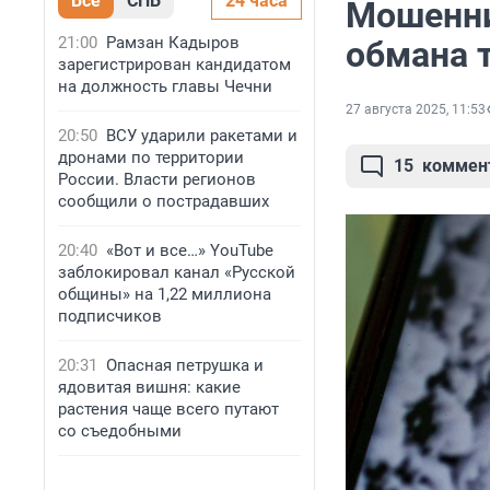
Все
СПБ
24 часа
Мошенни
21:00
Рамзан Кадыров
обмана 
зарегистрирован кандидатом
на должность главы Чечни
27 августа 2025, 11:53
20:50
ВСУ ударили ракетами и
дронами по территории
15
коммен
России. Власти регионов
сообщили о пострадавших
20:40
«Вот и все…» YouTube
заблокировал канал «Русской
общины» на 1,22 миллиона
подписчиков
20:31
Опасная петрушка и
ядовитая вишня: какие
растения чаще всего путают
со съедобными