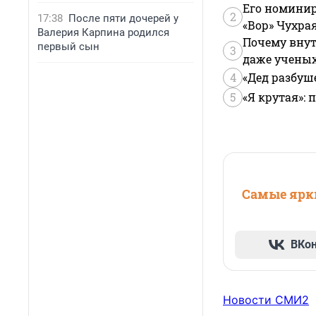
Его номинир
2
17:38
После пяти дочерей у
«Вор» Чухра
Валерия Карпина родился
Почему внут
первый сын
3
даже учены
4
«Дед разбуш
5
«Я крутая»:
Самые ярки
ВКо
Новости СМИ2