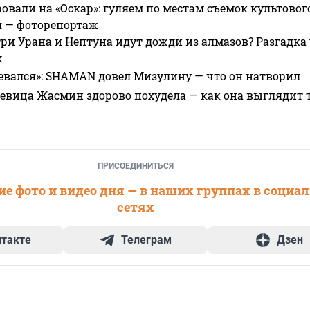
овали на «Оскар»: гуляем по местам съемок культово
я — фоторепортаж
ри Урана и Нептуна идут дожди из алмазов? Разгадка
х
евался»: SHAMAN довел Мизулину — что он натворил
 певица Жасмин здорово похудела — как она выглядит 
ПРИСОЕДИНИТЬСЯ
е фото и видео дня — в наших группах в социа
сетях
нтакте
Телеграм
Дзен