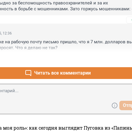
дно за беспомощность правоохранителей и за их 
ность в борьбе с мошенниками. Зато горжусь мошенниками: 
 земле смышленые, смекалистые - хоть и отъявленные - люди.
а есть.
, 12:36
ке на рабочую почту письмо пришло, что я 7 млн. долларов вы
просят. Что я делаю не так?
Читать все комментарии
Отп
а моя роль»: как сегодня выглядит Пуговка из «Папин