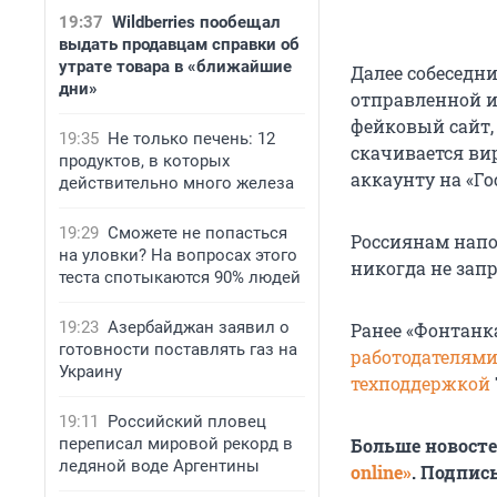
19:37
Wildberries пообещал
выдать продавцам справки об
утрате товара в «ближайшие
Далее собеседн
дни»
отправленной и
фейковый сайт, 
19:35
Не только печень: 12
скачивается ви
продуктов, в которых
аккаунту на «Го
действительно много железа
19:29
Сможете не попасться
Россиянам напо
на уловки? На вопросах этого
никогда не зап
теста спотыкаются 90% людей
19:23
Азербайджан заявил о
Ранее «Фонтанк
готовности поставлять газ на
работодателям
Украину
техподдержкой
19:11
Российский пловец
переписал мировой рекорд в
Больше новост
ледяной воде Аргентины
online»
. Подпис