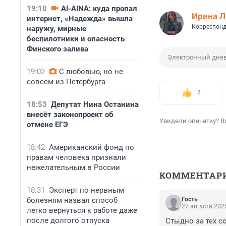
19:10
AI-AINA: куда пропал
Ирина 
интернет, «Надежда» вышла
Корреспонд
наружу, мирные
беспилотники и опасность
Финского залива
Электронный дне
19:02
С любовью, но не
совсем из Петербурга
2
18:53
Депутат Нина Останина
внесёт законопроект об
Увидели опечатку? В
отмене ЕГЭ
18:42
Американский фонд по
правам человека признали
нежелательным в России
КОММЕНТАР
18:31
Эксперт по нервным
болезням назвал способ
Гость
27 августа 2025
легко вернуться к работе даже
после долгого отпуска
Стыдно за тех с