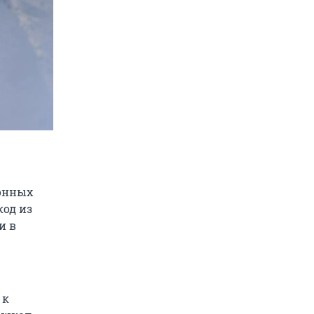
ронных
од из
и в
 к