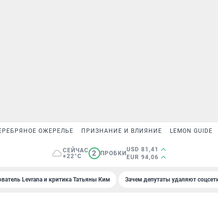
ЕРЕБРЯНОЕ ОЖЕРЕЛЬЕ
ПРИЗНАНИЕ И ВЛИЯНИЕ
LEMON GUIDE
USD 81,41
СЕЙЧАС
2
ПРОБКИ
+22°C
EUR 94,06
ователь Levrana и критика Татьяны Ким
Зачем депутаты удаляют соцсет