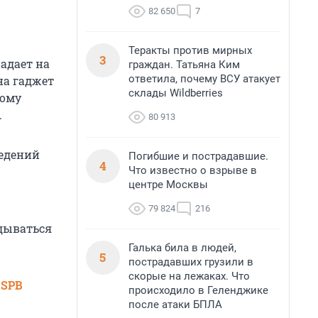
82 650
7
Теракты против мирных
3
адает на
граждан. Татьяна Ким
ответила, почему ВСУ атакует
на гаджет
склады Wildberries
жому
.
80 913
едений
Погибшие и пострадавшие.
4
Что известно о взрыве в
центре Москвы
79 824
216
идываться
Галька била в людей,
5
пострадавших грузили в
скорые на лежаках. Что
 SPB
происходило в Геленджике
после атаки БПЛА