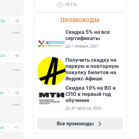
74 116
ПРОМОКОДЫ
+20
–0
Скидка 5% на все
сертификаты
До 1 января, 2027
+23
–0
Получить скидку на
первую и повторную
покупку билетов на
Яндекс Афише
Скидка 10% на ВО и
+9
–0
СПО в первый год
обучения
До 31 августа, 2026
Все промокоды
+4
–1