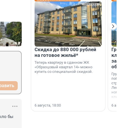
Скидка до 880 000 рублей
Группа
на готовое жильё*
клиен
застро
Теперь квартиру в сданном ЖК
област
«Образцовый квартал 14» можно
купить со специальной скидкой.
Группа А
победите
строител
равить
Ленингра
номинац
клиенто
застройщ
6 августа, 18:00
6 августа,
области»
ыло бы 