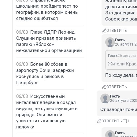
06/08
Справится даже
Жители Красно
школьник: пройдите тест по
десятилетиями
географии, в котором очень
Это донецкие 
стыдно ошибиться
Советские вод
ОТВЕТИТЬ
06/08
Глава ЛДПР Леонид
Слуцкий призвал признать
Гость
партию «Яблоко»
26 августа 2
нежелательной организацией
Гость
26 августа
06/08
Более 80 сбоев в
аэропорту Сочи: задержки
По ходу дела,
коснулись и рейсов в
Петербург
ОТВЕТИТЬ
06/08
Искусственный
Гость
26 августа 2025
интеллект впервые создал
вирусы, не существующие в
От завода что-н
природе. Они смогли
уничтожить кишечную
ОТВЕТИТЬ
1
палочку
Гость