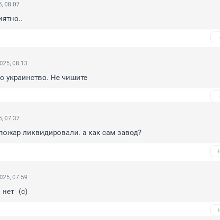
, 08:07
иятно..
025, 08:13
то украинство. Не чишите
, 07:37
 пожар ликвидировали. а как сам завод?
025, 07:59
нет" (с)