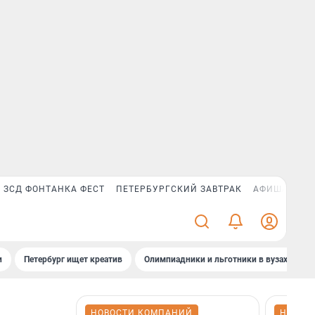
ЗСД ФОНТАНКА ФЕСТ
ПЕТЕРБУРГСКИЙ ЗАВТРАК
АФИША PLUS
и
Петербург ищет креатив
Олимпиадники и льготники в вузах СПб
НОВОСТИ КОМПАНИЙ
НОВОС