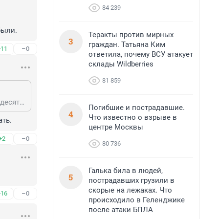
84 239
были.
Теракты против мирных
3
граждан. Татьяна Ким
+11
–0
ответила, почему ВСУ атакует
склады Wildberries
81 859
Жители Красного Сулина и соседних городков и поселков живут без воды десятилетиями. Это донецкие у них опыт перенимать должны. Советские водопроводы сгнили четверть века назад, а новые построить забыли.
Погибшие и пострадавшие.
4
Что известно о взрыве в
ать.
центре Москвы
+2
–0
80 736
Галька била в людей,
5
пострадавших грузили в
скорые на лежаках. Что
+16
–0
происходило в Геленджике
после атаки БПЛА