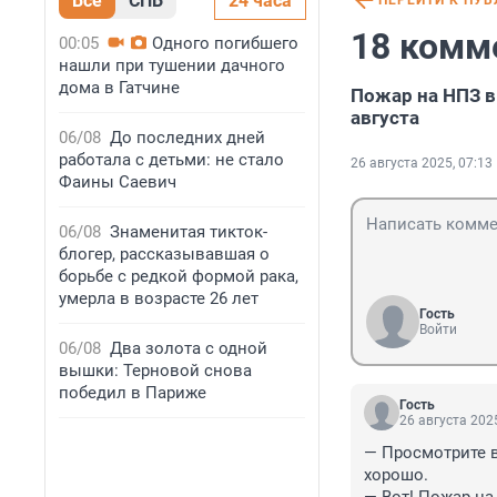
Все
СПБ
24 часа
ПЕРЕЙТИ К ПУ
18 комм
00:05
Одного погибшего
нашли при тушении дачного
дома в Гатчине
Пожар на НПЗ в
августа
06/08
До последних дней
работала с детьми: не стало
26 августа 2025, 07:13
Фаины Саевич
06/08
Знаменитая тикток-
блогер, рассказывавшая о
борьбе с редкой формой рака,
умерла в возрасте 26 лет
Гость
Войти
06/08
Два золота с одной
вышки: Терновой снова
победил в Париже
Гость
26 августа 2025
— Просмотрите в
хорошо.
