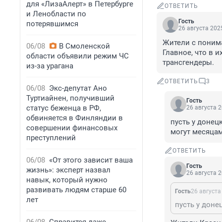
для «ЛизаАлерт» в Петербурге
ОТВЕТИТЬ
и Ленобласти по
Гость
потерявшимся
26 августа 2025
Жители с понима
06/08
В Смоленской
Главное, что в 
области объявили режим ЧС
трансгендеры.
из-за урагана
ОТВЕТИТЬ
3
06/08
Экс-депутат Ано
Туртиайнен, получивший
Гость
статус беженца в РФ,
26 августа 2
обвиняется в Финляндии в
пусть у донецк
совершении финансовых
могут месяцам
преступлений
ОТВЕТИТЬ
06/08
«От этого зависит ваша
Гость
жизнь»: эксперт назвал
26 августа 2
навык, который нужно
развивать людям старше 60
Гость
26 августа
лет