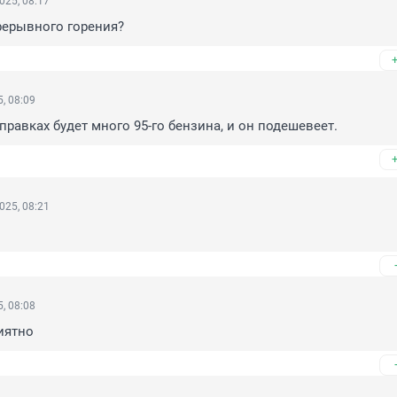
025, 08:17
рерывного горения?
, 08:09
аправках будет много 95-го бензина, и он подешевеет.
025, 08:21
, 08:08
иятно