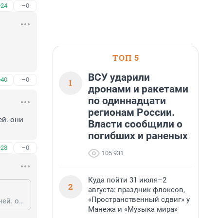
+24
–0
ТОП 5
ВСУ ударили
+40
–0
1
дронами и ракетами
по одиннадцати
регионам России.
й. они 
Власти сообщили о
погибших и раненых
+28
–0
105 931
Куда пойти 31 июля–2
2
августа: праздник флоксов,
«Пространственный сдвиг» у
пусть у донецких переймут опыт, для тех это вообще не проблема на 5 то дней. они могут месяцами не пить
Манежа и «Музыка мира»