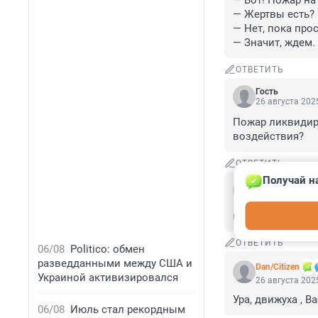
— Вот! Пожар на
— Жертвы есть?

— Нет, пока прос
— Значит, ждем.
ОТВЕТИТЬ
Гость
26 августа 2025
Пожар ликвидиро
воздействия?
ОТВЕТИТЬ
Получай н
Гость
26 августа 2025
все выгорело?
ОТВЕТИТЬ
06/08
Politico: обмен
разведданными между США и
Dan/Citizen
Украиной активизировался
26 августа 2025
Ура, движуха , В
06/08
Июль стал рекордным