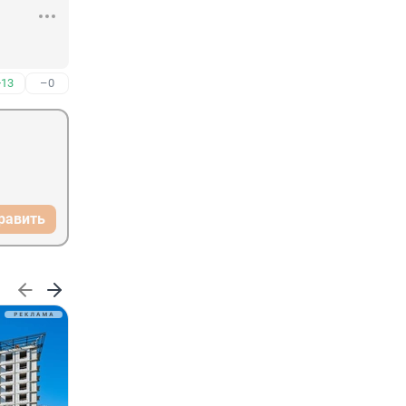
+13
–0
равить