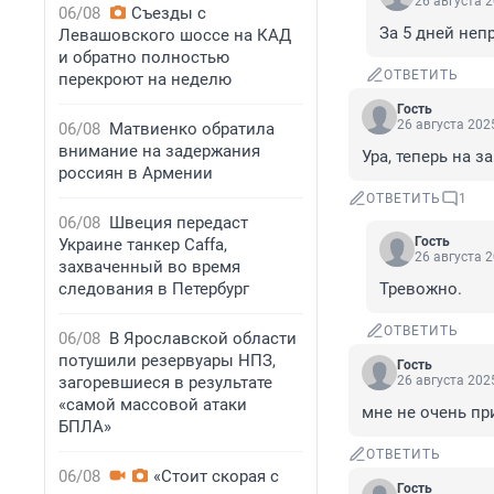
26 августа 2
06/08
Съезды с
За 5 дней неп
Левашовского шоссе на КАД
и обратно полностью
ОТВЕТИТЬ
перекроют на неделю
Гость
26 августа 2025
06/08
Матвиенко обратила
внимание на задержания
Ура, теперь на з
россиян в Армении
ОТВЕТИТЬ
1
06/08
Швеция передаст
Гость
Украине танкер Caffa,
26 августа 2
захваченный во время
следования в Петербург
Тревожно.
ОТВЕТИТЬ
06/08
В Ярославской области
потушили резервуары НПЗ,
Гость
загоревшиеся в результате
26 августа 2025
«самой массовой атаки
мне не очень пр
БПЛА»
ОТВЕТИТЬ
06/08
«Стоит скорая с
Гость