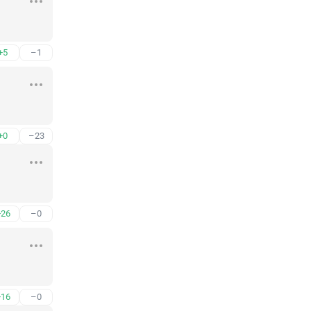
+5
–1
+0
–23
+26
–0
+16
–0