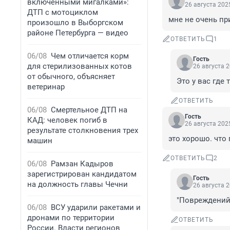
включенными мигалками»:
26 августа 2025
ДТП с мотоциклом
мне не очень пр
произошло в Выборгском
районе Петербурга — видео
ОТВЕТИТЬ
1
06/08
Чем отличается корм
Гость
для стерилизованных котов
26 августа 2
от обычного, объясняет
Это у вас где 
ветеринар
ОТВЕТИТЬ
06/08
Смертельное ДТП на
Гость
КАД: человек погиб в
26 августа 2025
результате столкновения трех
это хорошо. что
машин
ОТВЕТИТЬ
2
06/08
Рамзан Кадыров
зарегистрирован кандидатом
Гость
на должность главы Чечни
26 августа 2
"Повреждений 
06/08
ВСУ ударили ракетами и
дронами по территории
ОТВЕТИТЬ
России. Власти регионов