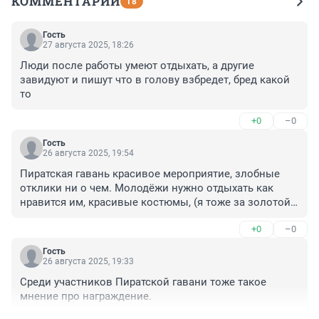
КОММЕНТАРИИ
18
Гость
27 августа 2025, 18:26
Люди после работы умеют отдыхать, а другие 
завидуют и пишут что в голову взбредет, бред какой 
то
+0
–0
Гость
26 августа 2025, 19:54
Пиратская гавань красивое мероприятие, злобные 
отклики ни о чем. Молодёжи нужно отдыхать как 
нравится им, красивые костюмы, (я тоже за золотой 
сап), а не ворчать сидя в пивнушке или бродить по 
+0
–0
улицам ругаясь и задирая прохожих. Все ребята не 
тунеядцы, у всех есть работа, а в выходные отдыхают 
Гость
и спасибо что сшили костюмы и доставили зрителям 
26 августа 2025, 19:33
удовольствие. Кому не нравилось, зачем газели, 
Среди участников Пиратской гавани тоже такое 
лучше сидите дома смотрите телевизор.
мнение про награждение.