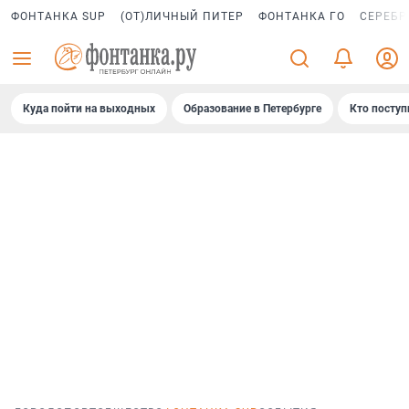
ФОНТАНКА SUP
(ОТ)ЛИЧНЫЙ ПИТЕР
ФОНТАНКА ГО
СЕРЕБР
Куда пойти на выходных
Образование в Петербурге
Кто поступ