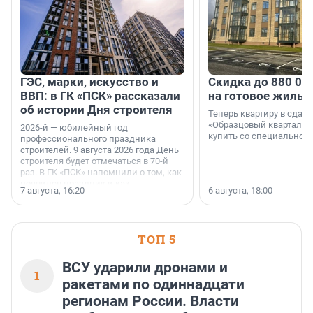
ГЭС, марки, искусство и
Скидка до 880 00
ВВП: в ГК «ПСК» рассказали
на готовое жильё
об истории Дня строителя
Теперь квартиру в сда
«Образцовый квартал 1
2026-й — юбилейный год
купить со специальной 
профессионального праздника
строителей. 9 августа 2026 года День
строителя будет отмечаться в 70-й
раз. В ГК «ПСК» напомнили о том, как
появился праздник и как
7 августа, 16:20
6 августа, 18:00
поменялась роль строительства.
ТОП 5
ВСУ ударили дронами и
1
ракетами по одиннадцати
регионам России. Власти