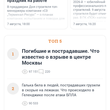
праздник на работе
2026-й — юбилейный го
профессионального пр
В преддверии Дня строителя топ-
строителей. 9 августа 2
менеджеры компании «СЗ
строителя будет отмечат
„Терминал-Ресурс“ — о планах
раз. В ГК «ПСК» напомни
компании, испытаниях и поводах для
появился праздник и к
осторожного оптимизма.
7 августа, 18:00
7 августа, 16:20
поменялась роль строит
ТОП 5
Погибшие и пострадавшие. Что
1
известно о взрыве в центре
Москвы
97 151
220
Галька била в людей, пострадавших грузили
2
в скорые на лежаках. Что происходило в
Геленджике после атаки БПЛА
90 533