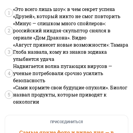
«Это всего лишь шоу»: в чем секрет успеха
1
«Друзей», который никто не смог повторить
«Минус — слишком много спойлеров»:
2
российский ниндзя-скульптор снялся в
сериале «Дом Дракона». Видео
«Август принесет новые возможности»: Тамара
3
Глоба назвала, кому из знаков зодиака
улыбнется удача
Надвигается волна пугающих вирусов —
4
ученые потребовали срочно усилить
безопасность
«Сами кормите свои будущие опухоли». Биолог
5
назвал продукты, которые приводят к
онкологии
ПРИСОЕДИНИТЬСЯ
Самые яркие фото и видео дня — в