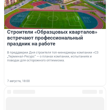
Строители «Образцовых кварталов»
встречают профессиональный
праздник на работе
В преддверии Дня строителя топ-менеджеры компании «СЗ
„Терминал-Ресурс“ — о планах компании, испытаниях и
поводах для осторожного оптимизма.
7 августа, 18:00