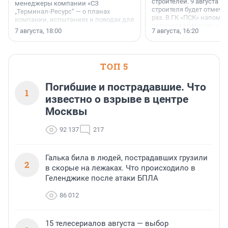
строителей. 9 августа 2
менеджеры компании «СЗ
строителя будет отмечат
„Терминал-Ресурс“ — о планах
раз. В ГК «ПСК» напомни
компании, испытаниях и поводах для
появился праздник и к
осторожного оптимизма.
7 августа, 18:00
7 августа, 16:20
поменялась роль строит
ТОП 5
Погибшие и пострадавшие. Что
1
известно о взрыве в центре
Москвы
92 137
217
Галька била в людей, пострадавших грузили
2
в скорые на лежаках. Что происходило в
Геленджике после атаки БПЛА
86 012
15 телесериалов августа — выбор