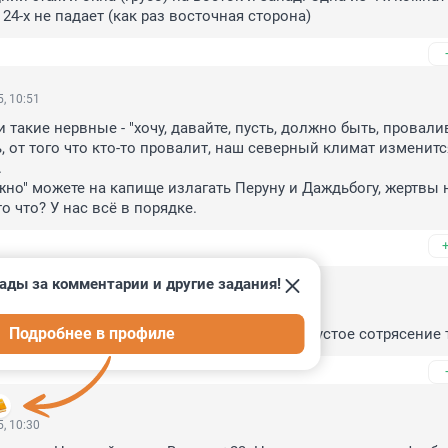
24-х не падает (как раз восточная сторона)
, 10:51
акие нервные - "хочу, давайте, пусть, должно быть, проваливай
 от того что кто-то провалит, наш северный климат изменится


лжно" можете на капище излагать Перуну и Даждьбогу, жертвы н
то что? У нас всё в порядке.
ады за комментарии и другие задания!
025, 11:03
Подробнее в профиле
оны, это нытьё ни на что не влияет, а лишь пустое сотрясение
, 10:30