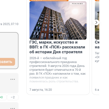
та 2025, 07:10
ГЭС, марки, искусство и
Скидка
ВВП: в ГК «ПСК» рассказали
на гот
об истории Дня строителя
Теперь к
«Образцо
2026-й — юбилейный год
купить с
равить
профессионального праздника
строителей. 9 августа 2026 года День
строителя будет отмечаться в 70-й
раз. В ГК «ПСК» напомнили о том, как
появился праздник и как
поменялась роль строительства.
7 августа, 16:20
6 августа,
+0
–2