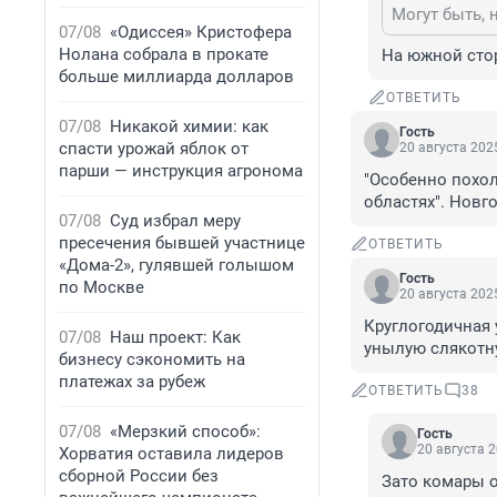
Могут быть, 
07/08
«Одиссея» Кристофера
Нолана собрала в прокате
На южной сто
больше миллиарда долларов
ОТВЕТИТЬ
07/08
Никакой химии: как
Гость
спасти урожай яблок от
20 августа 2025
парши — инструкция агронома
"Особенно похол
областях". Новг
07/08
Суд избрал меру
пресечения бывшей участнице
ОТВЕТИТЬ
«Дома-2», гулявшей голышом
Гость
по Москве
20 августа 2025
Круглогодичная 
07/08
Наш проект: Как
унылую слякотну
бизнесу сэкономить на
платежах за рубеж
ОТВЕТИТЬ
38
07/08
«Мерзкий способ»:
Гость
20 августа 2
Хорватия оставила лидеров
сборной России без
Зато комары о