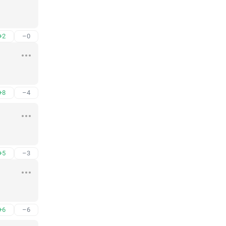
+2
–0
+8
–4
+5
–3
+6
–6