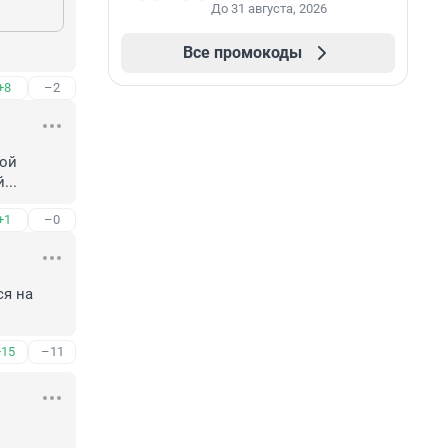
До 31 августа, 2026
Все промокоды
+8
–2
ой 
...
+1
–0
я на 
+15
–11