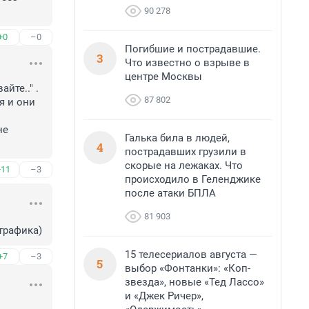
90 278
+0
–0
Погибшие и пострадавшие.
3
Что известно о взрыве в
центре Москвы
те.." . 
87 802
 и они 
е 
Галька била в людей,
4
пострадавших грузили в
скорые на лежаках. Что
+11
–3
происходило в Геленджике
после атаки БПЛА
81 903
 трафика)
15 телесериалов августа —
+7
–3
5
выбор «Фонтанки»: «Коп-
звезда», новые «Тед Лассо»
и «Джек Ричер»,