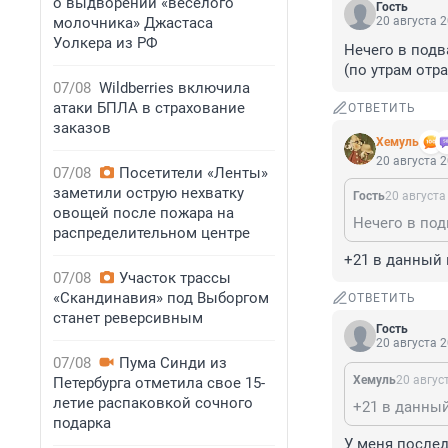
о выдворении «веселого
Гость
молочника» Джастаса
20 августа 2
Уолкера из РФ
Нечего в подва
(по утрам отр
07/08
Wildberries включила
атаки БПЛА в страхование
ОТВЕТИТЬ
заказов
Xемуль
20 августа 2
07/08
Посетители «Ленты»
заметили острую нехватку
Гость
20 августа
овощей после пожара на
распределительном центре
+21 в данный 
07/08
Участок трассы
«Скандинавия» под Выборгом
ОТВЕТИТЬ
станет реверсивным
Гость
20 августа 2
07/08
Пума Синди из
Xемуль
20 авгус
Петербурга отметила свое 15-
летие распаковкой сочного
+21 в данный
подарка
У меня последн