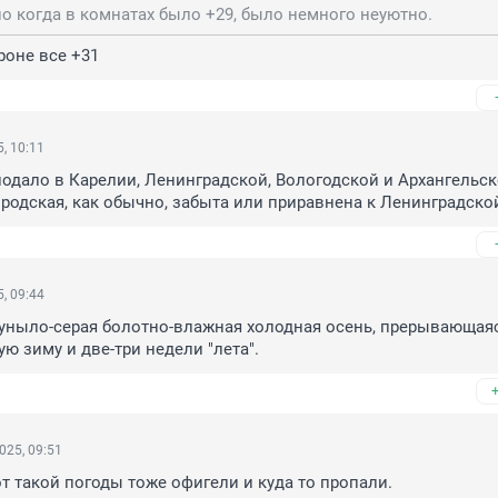
но когда в комнатах было +29, было немного неуютно.
роне все +31
, 10:11
одало в Карелии, Ленинградской, Вологодской и Архангельск
ородская, как обычно, забыта или приравнена к Ленинградской
, 09:44
уныло-серая болотно-влажная холодная осень, прерывающаяс
ю зиму и две-три недели "лета".
025, 09:51
т такой погоды тоже офигели и куда то пропали.