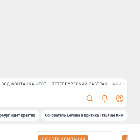
ЗСД ФОНТАНКА ФЕСТ
ПЕТЕРБУРГСКИЙ ЗАВТРАК
АФИША PLUS
рбург ищет креатив
Основатель Levrana и критика Татьяны Ким
Зач
НОВОСТИ КОМПАНИЙ
НОВОС