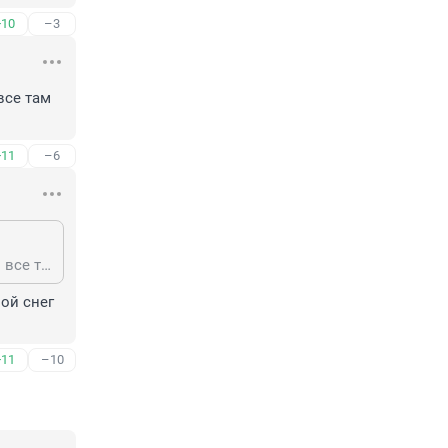
+10
–3
се там 
+11
–6
Так зачем живете-то здесь? Запрет на выезд? Придти в чужой монастырь и все там ругать.
й снег 
+11
–10