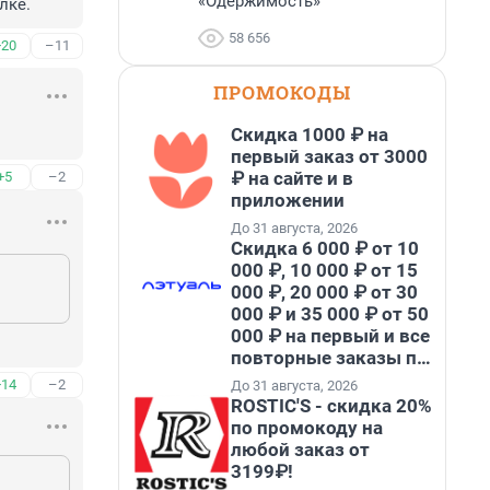
«Одержимость»
лке.
58 656
+20
–11
ПРОМОКОДЫ
Скидка 1000 ₽ на
первый заказ от 3000
₽ на сайте и в
+5
–2
приложении
До 31 августа, 2026
Скидка 6 000 ₽ от 10
000 ₽, 10 000 ₽ от 15
000 ₽, 20 000 ₽ от 30
000 ₽ и 35 000 ₽ от 50
000 ₽ на первый и все
повторные заказы по
промокоду НАБЕРИ
+14
–2
До 31 августа, 2026
ROSTIC'S - скидка 20%
по промокоду на
любой заказ от
3199₽!