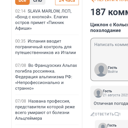
Все
СПБ
24 часа
ПЕРЕЙТИ К ПУ
187 ком
02:14
SLAVA MARLOW, ЛСП,
«Бонд с кнопкой». Елагин
остров примет «Пикник
Циклон с Кольс
Афиши»
похолодание
00:35
Испания вводит
пограничный контроль для
путешественников из Италии
07/08
Во Французских Альпах
Гость
погибла россиянка.
Войти
Федерация альпинизма РФ:
«Непрофессионально и
странно»
Гость
21 августа 2025
07/08
Названа профессия,
Отличная погода
представители которой реже
всего умирают от болезни
ОТВЕТИТЬ
1
Альцгеймера
Гость