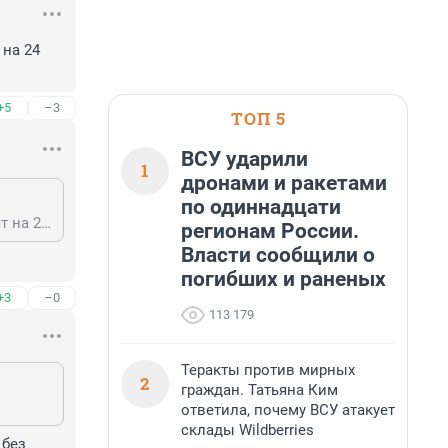
на 24 
+5
–3
ТОП 5
ВСУ ударили
1
дронами и ракетами
по одиннадцати
Нечего в подвале жить. У меня сейчас 24 во всех комнатах, и кондеры стоят на 24 (по утрам отрабатывает, на солнышке даже сейчас нагревается до 25-26)
регионам России.
Власти сообщили о
погибших и раненых
+3
–0
113 179
Теракты против мирных
2
граждан. Татьяна Ким
ответила, почему ВСУ атакует
склады Wildberries
без 