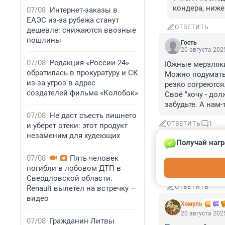
кондера, ниже 
07/08
Интернет-заказы в
ЕАЭС из-за рубежа станут
ОТВЕТИТЬ
дешевле: снижаются ввозные
пошлины
Гость
20 августа 2025
07/08
Редакция «России-24»
Южные мерзляки т
обратилась в прокуратуру и СК
Можно подумать,
из-за угроз в адрес
резко согреются. 
создателей фильма «Колобок»
Своё "хочу - до
забудьте. А нам-
07/08
Не даст съесть лишнего
ОТВЕТИТЬ
1
и уберет отеки: этот продукт
незаменим для худеющих
Получай нагр
Xемуль
20 августа 2
07/08
Пять человек
с другой стор
погибли в лобовом ДТП в
Свердловской области.
ОТВЕТИТЬ
Renault вылетел на встречку —
видео
Xемуль
20 августа 2025
07/08
Гражданин Литвы