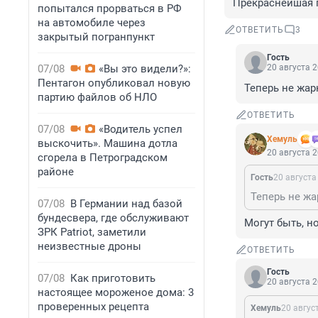
Прекраснейшая п
попытался прорваться в РФ
на автомобиле через
ОТВЕТИТЬ
3
закрытый погранпункт
Гость
07/08
«Вы это видели?»:
20 августа 2
Пентагон опубликовал новую
Теперь не жар
партию файлов об НЛО
ОТВЕТИТЬ
07/08
«Водитель успел
Xемуль
выскочить». Машина дотла
20 августа 2
сгорела в Петроградском
районе
Гость
20 августа
Теперь не жа
07/08
В Германии над базой
бундесвера, где обслуживают
Могут быть, н
ЗРК Patriot, заметили
неизвестные дроны
ОТВЕТИТЬ
Гость
07/08
Как приготовить
20 августа 2
настоящее мороженое дома: 3
проверенных рецепта
Xемуль
20 авгус