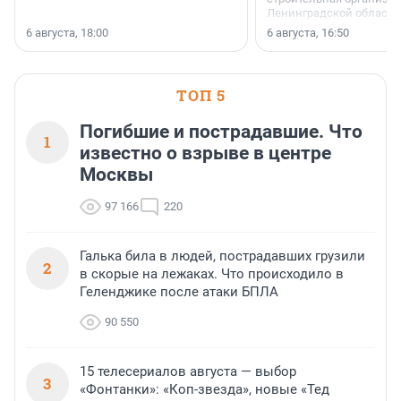
Ленинградской области 
номинации «Самый
6 августа, 18:00
6 августа, 16:50
клиентоориентированн
застройщик Ленинград
области».
ТОП 5
Погибшие и пострадавшие. Что
1
известно о взрыве в центре
Москвы
97 166
220
Галька била в людей, пострадавших грузили
2
в скорые на лежаках. Что происходило в
Геленджике после атаки БПЛА
90 550
15 телесериалов августа — выбор
3
«Фонтанки»: «Коп-звезда», новые «Тед