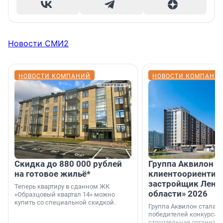
Новости СМИ2
НОВОСТИ КОМПАНИЙ
НОВОСТИ КОМПАНИ
Скидка до 880 000 рублей
Группа Аквилон 
на готовое жильё*
клиентоориентир
застройщик Лени
Теперь квартиру в сданном ЖК
области» 2026
«Образцовый квартал 14» можно
купить со специальной скидкой.
Группа Аквилон стала 
победителей конкурса 
строительная организа