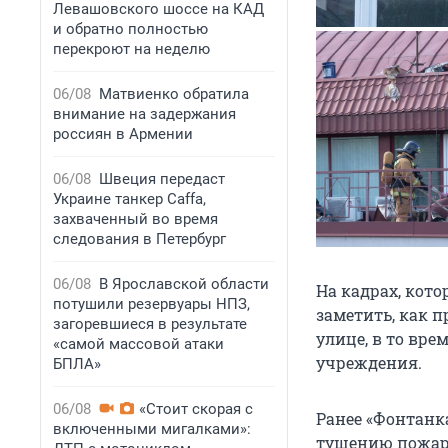
Левашовского шоссе на КАД
и обратно полностью
перекроют на неделю
06/08
Матвиенко обратила
внимание на задержания
россиян в Армении
06/08
Швеция передаст
Украине танкер Caffa,
захваченный во время
следования в Петербург
06/08
В Ярославской области
На кадрах, кот
потушили резервуары НПЗ,
заметить, как 
загоревшиеся в результате
улице, в то вр
«самой массовой атаки
учреждения.
БПЛА»
06/08
«Стоит скорая с
Ранее «Фонтанк
включенными мигалками»:
тушению пожара