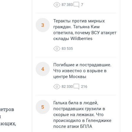
87 383
7
Теракты против мирных
3
граждан. Татьяна Ким
ответила, почему ВСУ атакует
склады Wildberries
83 535
Погибшие и пострадавшие.
4
Что известно о взрыве в
центре Москвы
82 330
216
Галька била в людей,
5
пострадавших грузили в
метров
скорые на лежаках. Что
я
происходило в Геленджике
ающих,
после атаки БПЛА