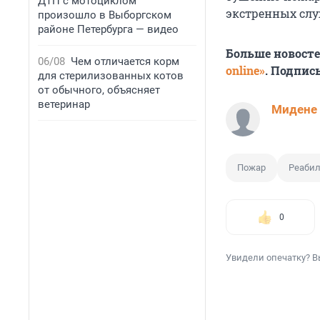
ДТП с мотоциклом
экстренных слу
произошло в Выборгском
районе Петербурга — видео
Больше новост
06/08
Чем отличается корм
online»
. Подпис
для стерилизованных котов
от обычного, объясняет
ветеринар
Мидене
Пожар
Реаби
0
Увидели опечатку? В