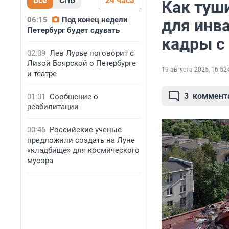
Все
СПБ
24 часа
Как туш
06:15
Под конец недели
для инв
Петербург будет сдувать
кадры с
02:09
Лев Лурье поговорит с
Лизой Боярской о Петербурге
19 августа 2025, 16:52
и театре
3
коммент
01:01
Сообщение о
реабилитации
00:46
Российские ученые
предложили создать на Луне
«кладбище» для космического
мусора