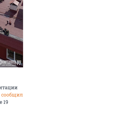
литации
,
сообщил
е 19