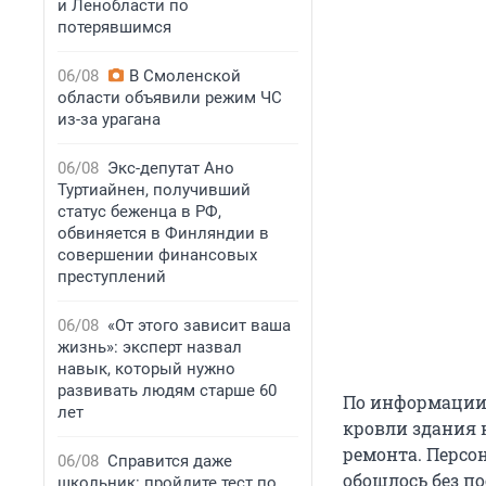
и Ленобласти по
потерявшимся
06/08
В Смоленской
области объявили режим ЧС
из-за урагана
06/08
Экс-депутат Ано
Туртиайнен, получивший
статус беженца в РФ,
обвиняется в Финляндии в
совершении финансовых
преступлений
06/08
«От этого зависит ваша
жизнь»: эксперт назвал
навык, который нужно
развивать людям старше 60
По информации 
лет
кровли здания 
ремонта. Персо
06/08
Справится даже
обошлось без п
школьник: пройдите тест по