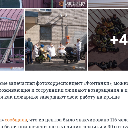
+4
орые запечатлел фотокорреспондент «Фонтанки», можн
проживающие и сотрудники ожидают возвращения в ц
емя как пожарные завершают свою работу на крыше
а»
сообщала
, что из центра было эвакуировано 116 чело
 были привлечены шесть единиц техники и 30 сотр