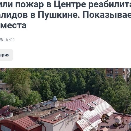
или пожар в Центре реабилит
алидов в Пушкине. Показыва
 места
6 411
ария