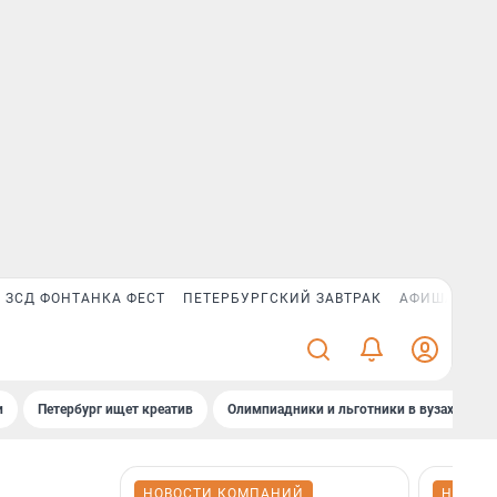
ЗСД ФОНТАНКА ФЕСТ
ПЕТЕРБУРГСКИЙ ЗАВТРАК
АФИША PLUS
и
Петербург ищет креатив
Олимпиадники и льготники в вузах СПб
НОВОСТИ КОМПАНИЙ
НОВОС