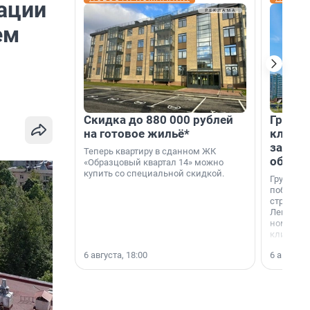
ации
ем
Скидка до 880 000 рублей
Группа
на готовое жильё*
клиен
застро
Теперь квартиру в сданном ЖК
област
«Образцовый квартал 14» можно
купить со специальной скидкой.
Группа А
победите
строител
Ленингра
номинац
клиенто
застройщ
6 августа, 18:00
6 августа,
области»