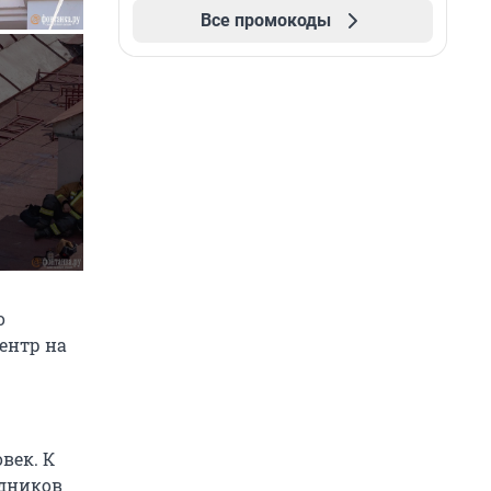
Все промокоды
о
ентр на
век. К
удников