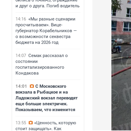
бились о КАМАЗ, ограждение
и друг о друга. Погиб водитель
14:16
«Мы разные сценарии
просчитываем». Вице-
губернатор Корабельников —
о возможности секвестра
бюджета на 2026 год
14:07
Семак рассказал о
состоянии
госпитализированного
Кондакова
14:01
С Московского
вокзала в Рыбацкое и на
Ладожский вокзал переводят
еще больше электричек.
Показываем, что изменится
13:55
«Ценность, которую
стоит защищать». Как