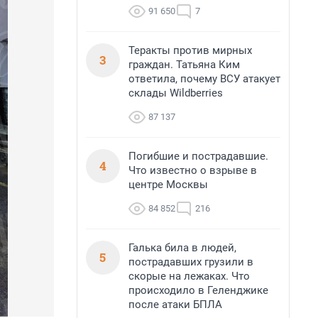
91 650
7
Теракты против мирных
3
граждан. Татьяна Ким
ответила, почему ВСУ атакует
склады Wildberries
87 137
Погибшие и пострадавшие.
4
Что известно о взрыве в
центре Москвы
84 852
216
Галька била в людей,
5
пострадавших грузили в
скорые на лежаках. Что
происходило в Геленджике
после атаки БПЛА