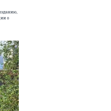
изданию,
ции о