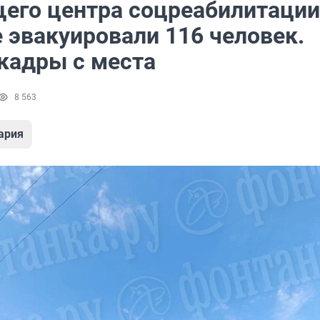
щего центра соцреабилитации
 эвакуировали 116 человек.
кадры с места
8 563
ария