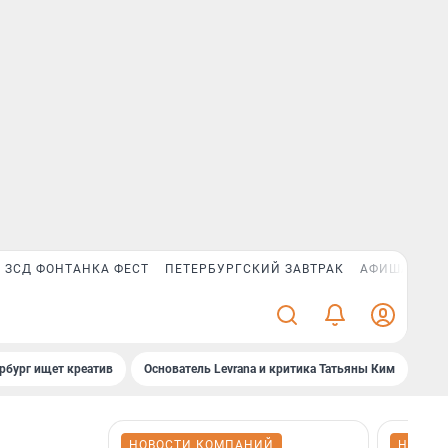
ЗСД ФОНТАНКА ФЕСТ
ПЕТЕРБУРГСКИЙ ЗАВТРАК
АФИША PLUS
рбург ищет креатив
Основатель Levrana и критика Татьяны Ким
Зач
НОВОСТИ КОМПАНИЙ
НОВОС