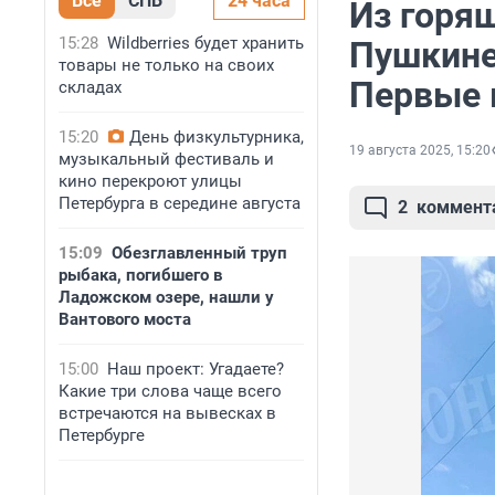
Все
СПБ
24 часа
Из горя
15:28
Wildberries будет хранить
Пушкине
товары не только на своих
Первые 
складах
15:20
День физкультурника,
19 августа 2025, 15:20
музыкальный фестиваль и
кино перекроют улицы
Петербурга в середине августа
2
коммент
15:09
Обезглавленный труп
рыбака, погибшего в
Ладожском озере, нашли у
Вантового моста
15:00
Наш проект: Угадаете?
Какие три слова чаще всего
встречаются на вывесках в
Петербурге