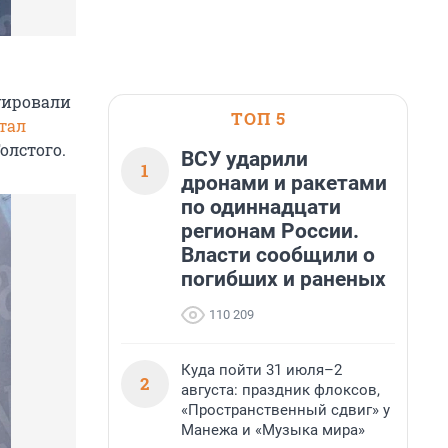
уировали
ТОП 5
тал
олстого.
ВСУ ударили
1
дронами и ракетами
по одиннадцати
регионам России.
Власти сообщили о
погибших и раненых
110 209
Куда пойти 31 июля–2
2
августа: праздник флоксов,
«Пространственный сдвиг» у
Манежа и «Музыка мира»