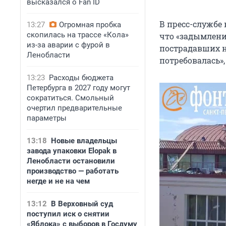
высказался о Fan ID
В пресс-службе
13:27
Огромная пробка
скопилась на трассе «Кола»
что «задымлени
из-за аварии с фурой в
пострадавших н
Ленобласти
потребовалась»,
13:23
Расходы бюджета
Петербурга в 2027 году могут
сократиться. Смольный
очертил предварительные
параметры
13:18
Новые владельцы
завода упаковки Elopak в
Ленобласти остановили
производство — работать
негде и не на чем
13:12
В Верховный суд
поступил иск о снятии
«Яблока» с выборов в Госдуму