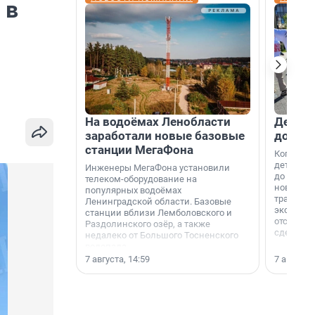
 в
На водоёмах Ленобласти
Девело
заработали новые базовые
добро
станции МегаФона
Когда-то
дети игр
Инженеры МегаФона установили
до темно
телеком-оборудование на
новости н
популярных водоёмах
традиция
Ленинградской области. Базовые
экономич
станции вблизи Лемболовского и
отсутств
Раздолинского озёр, а также
сделали 
недалеко от Большого Тосненского
водопада.
7 августа, 14:59
7 августа,