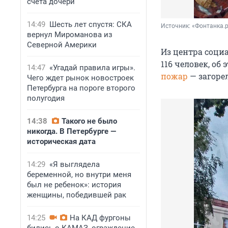
счета дочери
14:49
Шесть лет спустя: СКА
Источник: 
«Фонтанка.
вернул Мироманова из
Северной Америки
Из центра соци
116 человек, об
14:47
«Угадай правила игры».
пожар
— загоре
Чего ждет рынок новостроек
Петербурга на пороге второго
полугодия
14:38
Такого не было
никогда. В Петербурге —
историческая дата
14:29
«Я выглядела
беременной, но внутри меня
был не ребенок»: история
женщины, победившей рак
14:25
На КАД фургоны