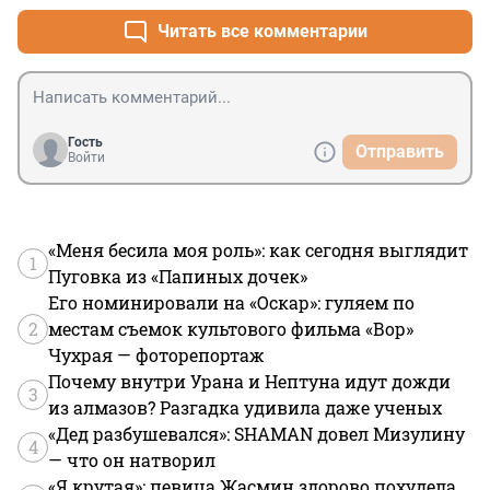
Читать все комментарии
Гость
Отправить
Войти
«Меня бесила моя роль»: как сегодня выглядит
1
Пуговка из «Папиных дочек»
Его номинировали на «Оскар»: гуляем по
2
местам съемок культового фильма «Вор»
Чухрая — фоторепортаж
Почему внутри Урана и Нептуна идут дожди
3
из алмазов? Разгадка удивила даже ученых
«Дед разбушевался»: SHAMAN довел Мизулину
4
— что он натворил
«Я крутая»: певица Жасмин здорово похудела