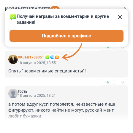
КОММЕНТАРИИ
19
Получай награды за комментарии и другие 
задания!
Гость
18 августа 2025, 14:37
Подробнее в профиле
Бухаете??))
+0
–0
VKuser1708951
18 августа 2025, 13:55
Опять "незаменимые специалисты"!
+6
–0
Гость
18 августа 2025, 13:21
а потом вдруг кусп потеряется. неизвестные лица 
фигурируют, никого найти не могут, русский мент 
любит бумажки
+1
–0