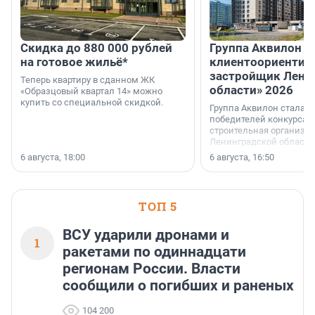
Скидка до 880 000 рублей
Группа Аквилон 
на готовое жильё*
клиентоориентир
застройщик Лени
Теперь квартиру в сданном ЖК
области» 2026
«Образцовый квартал 14» можно
купить со специальной скидкой.
Группа Аквилон стала 
победителей конкурса 
строительная организа
Ленинградской области 
номинации «Самый
6 августа, 18:00
6 августа, 16:50
клиентоориентированн
застройщик Ленинград
области».
ТОП 5
ВСУ ударили дронами и
1
ракетами по одиннадцати
регионам России. Власти
сообщили о погибших и раненых
104 200