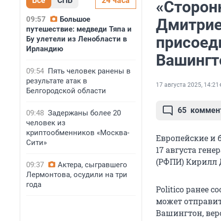
Все
СПБ
24 часа
«Сторон
09:57
Большое
Дмитрие
путешествие: медведи Тяпа и
присоед
Бу улетели из Ленобласти в
Ирландию
Вашингт
09:54
Пять человек ранены в
результате атак в
17 августа 2025, 14:21
Белгородской области
65
коммен
09:48
Задержаны более 20
человек из
криптообменников «Москва-
Европейские и 
Сити»
17 августа
генер
(РФПИ) Кирилл 
09:37
Актера, сыгравшего
Лермонтова, осудили на три
года
Politico ранее 
может отправит
Вашингтон, вер