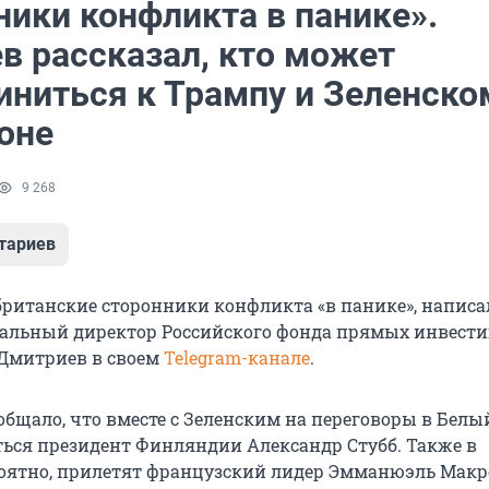
ники конфликта в панике».
в рассказал, кто может
иниться к Трампу и Зеленско
оне
9 268
тариев
британские сторонники конфликта «в панике», написа
альный директор Российского фонда прямых инвест
Дмитриев в своем
Telegram-канале
.
сообщало, что вместе с Зеленским на переговоры в Белы
ься президент Финляндии Александр Стубб. Также в
оятно, прилетят французский лидер Эмманюэль Макр