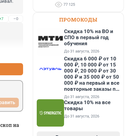
ивал. 
77 125
ПРОМОКОДЫ
+7
–0
Скидка 10% на ВО и
СПО в первый год
обучения
До 31 августа, 2026
+4
–0
Скидка 6 000 ₽ от 10
000 ₽, 10 000 ₽ от 15
000 ₽, 20 000 ₽ от 30
000 ₽ и 35 000 ₽ от 50
000 ₽ на первый и все
повторные заказы по
промокоду НАБЕРИ
До 31 августа, 2026
Скидка 10% на все
равить
товары
До 31 августа, 2026
оскоп на