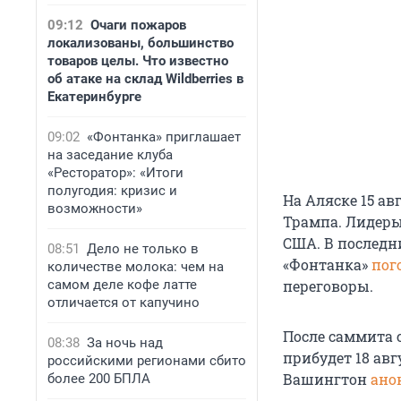
09:12
Очаги пожаров
локализованы, большинство
товаров целы. Что известно
об атаке на склад Wildberries в
Екатеринбурге
09:02
«Фонтанка» приглашает
на заседание клуба
«Ресторатор»: «Итоги
полугодия: кризис и
На Аляске 15 а
возможности»
Трампа. Лидеры
США. В последни
08:51
Дело не только в
«Фонтанка»
пог
количестве молока: чем на
самом деле кофе латте
переговоры.
отличается от капучино
После саммита 
08:38
За ночь над
прибудет
18 авг
российскими регионами сбито
Вашингтон
ано
более 200 БПЛА