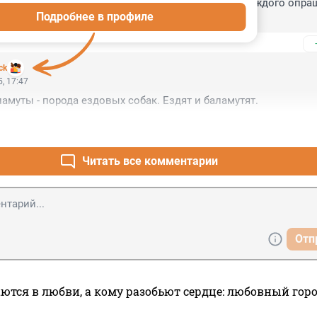
фликта мы видели накануне 24.02.2022. Путин каждого опраш
Подробнее в профиле
о нервничал тогда.
ck
, 17:47
амуты - порода ездовых собак. Ездят и баламутят.
Читать все комментарии
Отп
ются в любви, а кому разобьют сердце: любовный гор