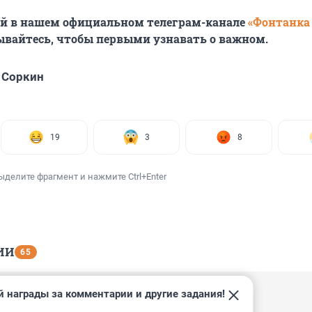
ей в нашем официальном телеграм-канале
«Фонтанка
ывайтесь, чтобы первыми узнавать о важном.
 Соркин
19
3
8
ыделите фрагмент и нажмите Ctrl+Enter
ИИ
65
й награды за комментарии и другие задания!
, 19:47