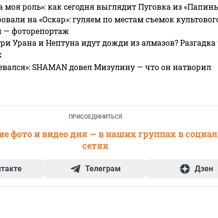
а моя роль»: как сегодня выглядит Пуговка из «Папин
овали на «Оскар»: гуляем по местам съемок культово
я — фоторепортаж
ри Урана и Нептуна идут дожди из алмазов? Разгадка
х
евался»: SHAMAN довел Мизулину — что он натворил
ПРИСОЕДИНИТЬСЯ
е фото и видео дня — в наших группах в социа
сетях
нтакте
Телеграм
Дзен