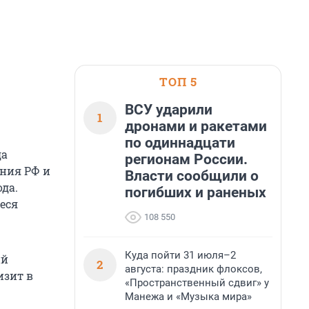
ТОП 5
ВСУ ударили
1
дронами и ракетами
по одиннадцати
да
регионам России.
ния РФ и
Власти сообщили о
да.
погибших и раненых
еся
108 550
Куда пойти 31 июля–2
ий
2
августа: праздник флоксов,
изит в
«Пространственный сдвиг» у
Манежа и «Музыка мира»