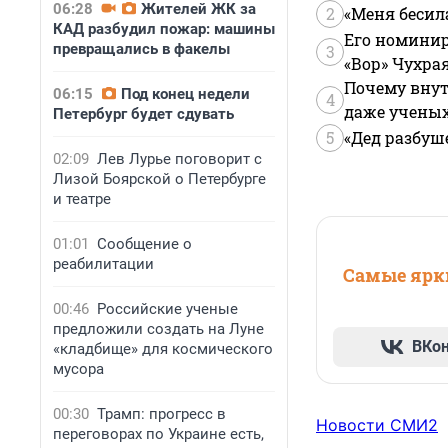
06:28
Жителей ЖК за
2
«Меня бесил
КАД разбудил пожар: машины
Его номинир
превращались в факелы
3
«Вор» Чухра
Почему внут
06:15
Под конец недели
4
даже учены
Петербург будет сдувать
5
«Дед разбуш
02:09
Лев Лурье поговорит с
Лизой Боярской о Петербурге
и театре
01:01
Сообщение о
реабилитации
Самые ярки
00:46
Российские ученые
предложили создать на Луне
ВКо
«кладбище» для космического
мусора
00:30
Трамп: прогресс в
Новости СМИ2
переговорах по Украине есть,