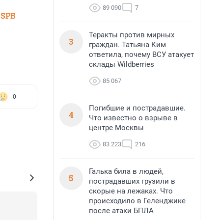
89 090
7
 SPB
Теракты против мирных
3
граждан. Татьяна Ким
ответила, почему ВСУ атакует
склады Wildberries
85 067
0
Погибшие и пострадавшие.
4
Что известно о взрыве в
центре Москвы
83 223
216
Галька била в людей,
5
пострадавших грузили в
скорые на лежаках. Что
происходило в Геленджике
после атаки БПЛА