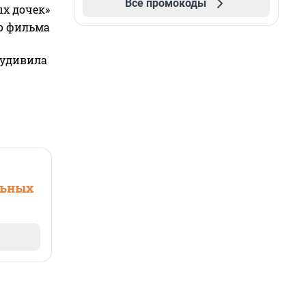
Все промокоды
ых дочек»
го фильма
 удивила
льных