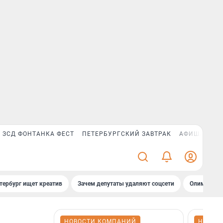
ЗСД ФОНТАНКА ФЕСТ
ПЕТЕРБУРГСКИЙ ЗАВТРАК
АФИША PLUS
тербург ищет креатив
Зачем депутаты удаляют соцсети
Олимпиадни
НОВОСТИ КОМПАНИЙ
НОВОС