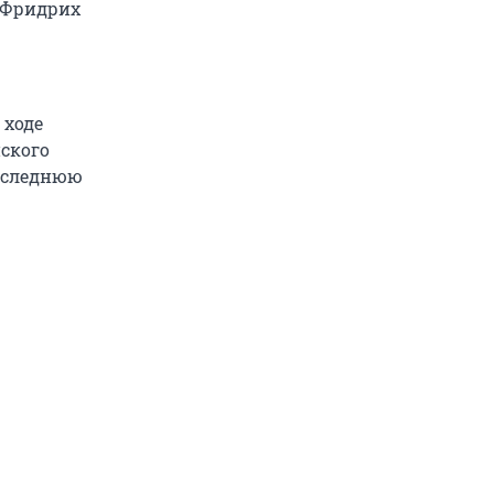
 Фридрих
 ходе
нского
последнюю