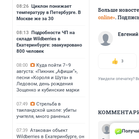
08:26
Циклон понижает
Больше новост
температуру в Петербурге. В
online»
. Подпис
Москве же за 30
08:13
Подробности ЧП на
Евгений
складе Wildberries в
Екатеринбурге: эвакуировано
800 человек
3
08:00
Куда пойти 7–9
августа: «Пикник „Афиши“»,
песни «Короля и Шута» в
Увидели опечатку? В
Ледовом, день рождения
Зощенко и кубинские марки
07:49
Стрельба в
таиландской школе: убиты
КОММЕНТАР
учителя, много раненых
Гость
07:39
Атакован объект
Получа
17 августа 2025
Wildberries в Екатеринбурге, он