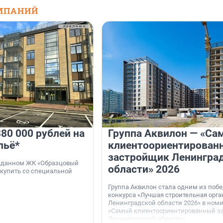
МПАНИЙ
80 000 рублей на
Группа Аквилон — «Са
льё*
клиентоориентирован
застройщик Ленингра
 сданном ЖК «Образцовый
области» 2026
 купить со специальной
Группа Аквилон стала одним из поб
конкурса «Лучшая строительная орг
Ленинградской области 2026» в ном
«Самый клиентоориентированный з
Ленинградской области».