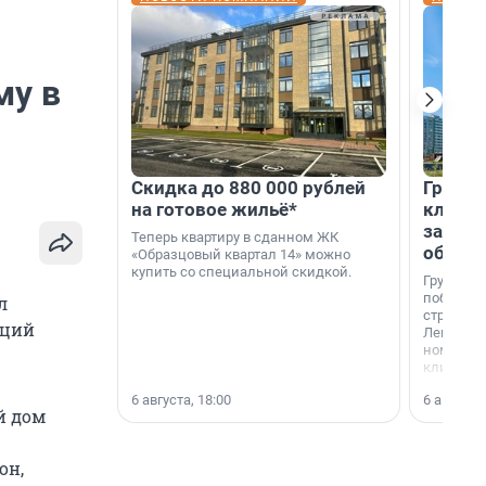
му в
Скидка до 880 000 рублей
Группа
на готовое жильё*
клиен
застро
Теперь квартиру в сданном ЖК
област
«Образцовый квартал 14» можно
купить со специальной скидкой.
Группа А
победите
л
строител
иций
Ленингра
номинац
клиенто
застройщ
6 августа, 18:00
6 августа,
области»
й дом
он,