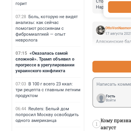
Сторонников кон
горит
Нарышкин сильн
07:28
Боль, которую не видят
анализы: как сейчас
помогают россиянам с
OttoVonNasmor
фибромиалгией — опыт
17 августа 2025
невролога
Аляскинские бал
07:15
«Оказалась самой
сложной». Трамп объявил о
прогрессе в урегулировании
украинского конфликта
07:03
В 100 г всего 23 ккал:
три рецепта с главным летним
продуктом
Гость
Войти
06:44
Reuters: Белый дом
попросил Москву освободить
Кому призна
одного американца
1
август