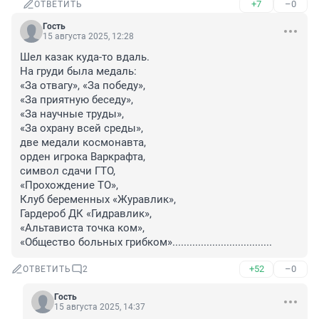
+7
–0
ОТВЕТИТЬ
Гость
15 августа 2025, 12:28
Шел казак куда-то вдаль.

На груди была медаль:

«За отвагу», «За победу»,

«За приятную беседу»,

«За научные труды»,

«За охрану всей среды»,

две медали космонавта,

орден игрока Варкрафта,

символ сдачи ГТО,

«Прохождение ТО»,

Клуб беременных «Журавлик»,

Гардероб ДК «Гидравлик»,

«Альтависта точка ком»,

«Общество больных грибком»...................................
+52
–0
ОТВЕТИТЬ
2
Гость
15 августа 2025, 14:37