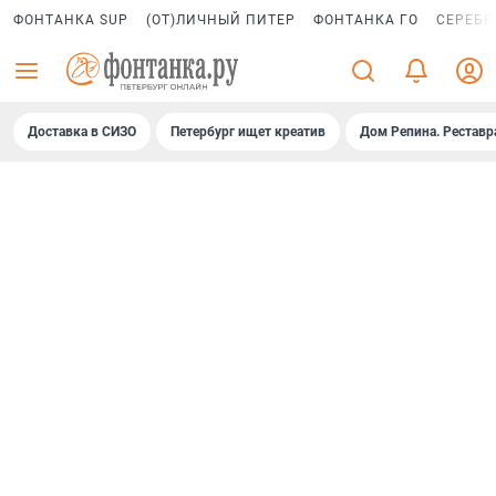
ФОНТАНКА SUP
(ОТ)ЛИЧНЫЙ ПИТЕР
ФОНТАНКА ГО
СЕРЕБР
Доставка в СИЗО
Петербург ищет креатив
Дом Репина. Реставр