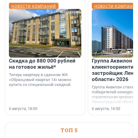
НОВОСТИ КОМПАНИЙ
НОВОСТИ КОМПАНИ
Скидка до 880 000 рублей
Группа Аквилон 
на готовое жильё*
клиентоориентир
застройщик Лени
Теперь квартиру в сданном ЖК
области» 2026
«Образцовый квартал 14» можно
купить со специальной скидкой.
Группа Аквилон стала 
победителей конкурса 
строительная организа
Ленинградской области 
номинации «Самый
6 августа, 18:00
6 августа, 16:50
клиентоориентированн
застройщик Ленинград
области».
ТОП 5