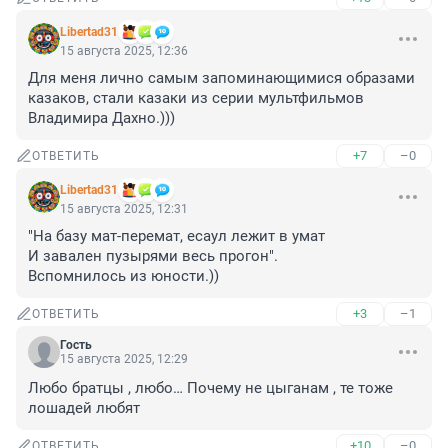
Libertad31
15 августа 2025, 12:36
Для меня лично самым запоминающимися образами 
казаков, стали казаки из серии мультфильмов 
Владимира Дахно.)))
+7
–0
ОТВЕТИТЬ
Libertad31
15 августа 2025, 12:31
"На базу мат-перемат, есаул лежит в умат

И завален пузырями весь прогон".

Вспомнилось из юности.))
+3
–1
ОТВЕТИТЬ
Гость
15 августа 2025, 12:29
Любо братцы , любо… Почему не цыганам , те тоже 
лошадей любят
+10
–0
ОТВЕТИТЬ