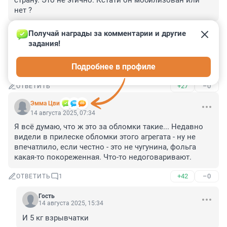
страну. Это не этично. Кстати он мобилизован или 
нет ?
+30
–0
ОТВЕТИТЬ
Получай награды за комментарии и другие 
задания!
Гость
14 августа 2025, 07:35
Подробнее в профиле
Обломки полюбили движуху что-ли?
+27
–0
ОТВЕТИТЬ
Эмма Цви
14 августа 2025, 07:34
Я всё думаю, что ж это за обломки такие... Недавно 
видели в прилеске обломки этого агрегата - ну не 
впечатлило, если честно - это не чугунина, фольга 
какая-то покореженная. Что-то недоговаривают.
+42
–0
ОТВЕТИТЬ
1
Гость
14 августа 2025, 15:34
И 5 кг взрывчатки