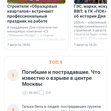
Строители «Образцовых
ГЭС, марки, искус
кварталов» встречают
ВВП: в ГК «ПСК» р
профессиональный
об истории Дня с
праздник на работе
2026-й — юбилейный го
профессионального пр
В преддверии Дня строителя топ-
строителей. 9 августа 2
менеджеры компании «СЗ
строителя будет отмечат
„Терминал-Ресурс“ — о планах
раз. В ГК «ПСК» напомни
компании, испытаниях и поводах для
появился праздник и к
осторожного оптимизма.
7 августа, 18:00
7 августа, 16:20
поменялась роль строит
ТОП 5
Погибшие и пострадавшие. Что
1
известно о взрыве в центре
Москвы
96 091
219
Галька била в людей, пострадавших грузили
2