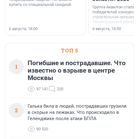
купить со специальной скидкой.
Группа Аквилон стала 
победителей конкурса 
строительная организа
Ленинградской области 
номинации «Самый
6 августа, 18:00
6 августа, 16:50
клиентоориентированн
застройщик Ленинград
области».
ТОП 5
Погибшие и пострадавшие. Что
1
известно о взрыве в центре
Москвы
97 141
220
Галька била в людей, пострадавших грузили
2
в скорые на лежаках. Что происходило в
Геленджике после атаки БПЛА
90 520