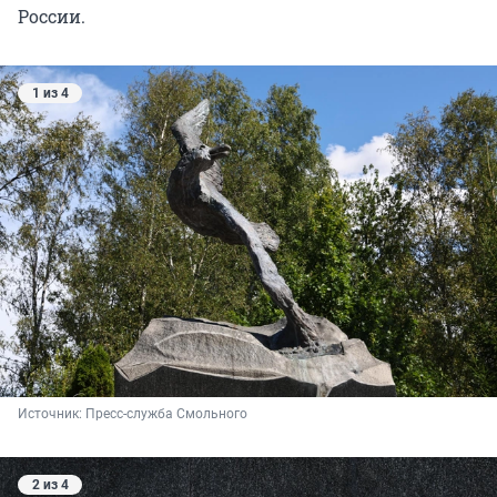
России.
1 из 4
Источник: 
Пресс-служба Смольного
2 из 4