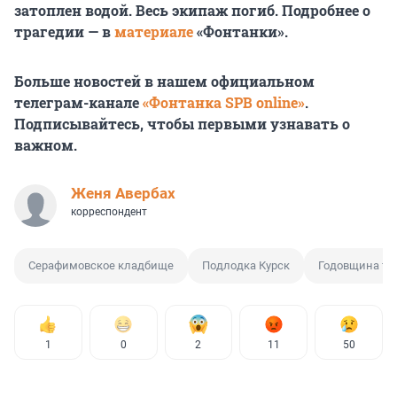
затоплен водой. Весь экипаж погиб. Подробнее о
трагедии — в
материале
«Фонтанки».
Больше новостей в нашем официальном
телеграм-канале
«Фонтанка SPB online»
.
Подписывайтесь, чтобы первыми узнавать о
важном.
Женя Авербах
корреспондент
Серафимовское кладбище
Подлодка Курск
Годовщина тр
1
0
2
11
50