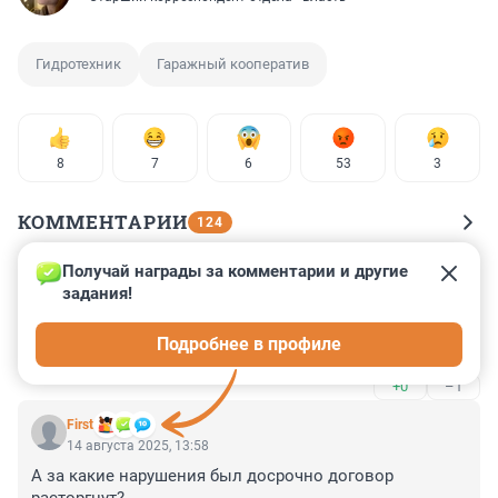
Гидротехник
Гаражный кооператив
8
7
6
53
3
КОММЕНТАРИИ
124
Получай награды за комментарии и другие 
Гость
7 сентября 2025, 22:35
задания!
Склад барахла в этих гаражах. давно из все снести 
Подробнее в профиле
надо.
+0
–1
First
14 августа 2025, 13:58
А за какие нарушения был досрочно договор 