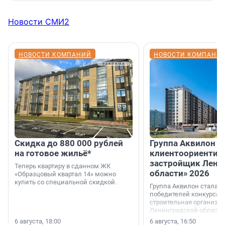
Новости СМИ2
НОВОСТИ КОМПАНИЙ
НОВОСТИ КОМПАНИ
Скидка до 880 000 рублей
Группа Аквилон 
на готовое жильё*
клиентоориентир
застройщик Лени
Теперь квартиру в сданном ЖК
области» 2026
«Образцовый квартал 14» можно
купить со специальной скидкой.
Группа Аквилон стала 
победителей конкурса 
строительная организа
Ленинградской области 
номинации «Самый
6 августа, 18:00
6 августа, 16:50