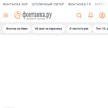
ФОНТАНКА SUP
(ОТ)ЛИЧНЫЙ ПИТЕР
ФОНТАНКА ГО
СЕРЕБР
Фонтан на Неве
40 млн за парковку
О чистоте рек
Топ-10, 