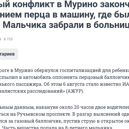
й конфликт в Мурино закон
нием перца в машину, где бы
. Мальчика забрали в больни
8 753
тариев
роге в Мурино обернулся госпитализацией для ребенк
аспылил в автомобиль оппонента перцовый баллончик
ького пассажира. Об этом 6 августа стало известно И
налистских расследований» (АЖУР).
ьным данным, накануне около 20 часов двое водителе
ться на Ручьевском проспекте. В разгар выяснений од
ся за газовый баллончик, пустив струю в открытое о
Часть вещества попала на 8-летнего мальчика.