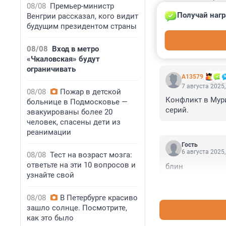
08/08
Премьер-министр
Получай нагр
Венгрии рассказал, кого видит
будущим президентом страны
08/08
Вход в метро
КОММЕНТАР
«Чкаловская» будут
ограничивать
А13579
7 августа 2025,
08/08
Пожар в детской
Конфликт в Мури
больнице в Подмосковье —
серий.
эвакуированы более 20
человек, спасены дети из
реанимации
Гость
6 августа 2025,
08/08
Тест на возраст мозга:
ответьте на эти 10 вопросов и
блин
узнайте свой
08/08
В Петербурге красиво
зашло солнце. Посмотрите,
как это было