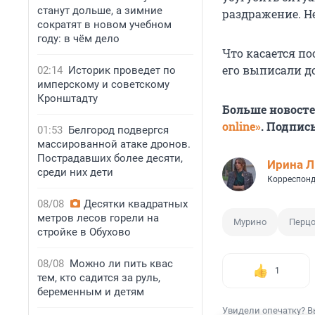
станут дольше, а зимние
раздражение. Н
сократят в новом учебном
году: в чём дело
Что касается п
его выписали д
02:14
Историк проведет по
имперскому и советскому
Кронштадту
Больше новост
online»
. Подпис
01:53
Белгород подвергся
массированной атаке дронов.
Пострадавших более десяти,
Ирина 
среди них дети
Корреспонд
08/08
Десятки квадратных
метров лесов горели на
Мурино
Перцо
стройке в Обухово
08/08
Можно ли пить квас
1
тем, кто садится за руль,
беременным и детям
Увидели опечатку? В