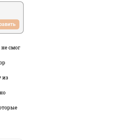
равить
 не смог
ор
 из
но
которые