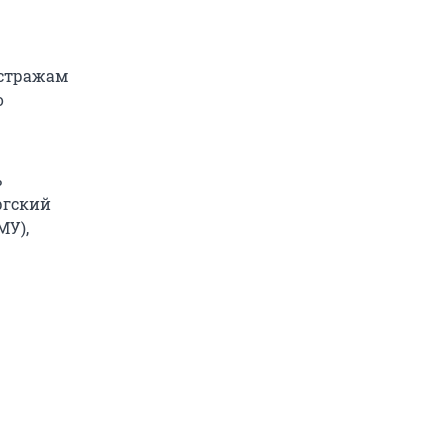
 стражам
о
ь
ргский
МУ),