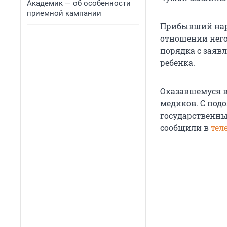
Академик — об особенности
приемной кампании
Прибывший наря
отношении него
порядка с заяв
ребенка.
Оказавшемуся в
медиков.
С под
государственны
сообщили в
тел