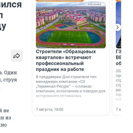
чился
л
цу
Строители «Образцовых
ГЭС, м
кварталов» встречают
ВВП: в
профессиональный
об ист
праздник на работе
2026-й —
а. Один
професси
В преддверии Дня строителя топ-
, струя
строителе
менеджеры компании «СЗ
строителя
А
„Терминал-Ресурс“ — о планах
раз. В ГК
компании, испытаниях и поводах для
появился
осторожного оптимизма.
поменяла
7 августа, 18:00
7 августа,
й не
ин из
кно