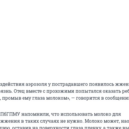
воздействия аэрозоля у пострадавшего появилось жжен
оязнь. Отец вместе с прохожими попытался оказать ре
 промыв ему глаза молоком», — говорится в сообщени
ПбГПМУ напомнили, что использовать молоко для
жжения в таких случаях не нужно. Молоко может, нао
цию, оставив на поверхности глаза пленку, а также в