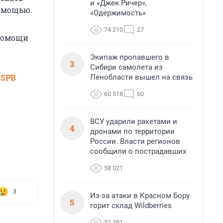
и «Джек Ричер»,
помощью.
«Одержимость»
74 210
27
 помощи
Экипаж пропавшего в
3
Сибири самолета из
 SPB
Ленобласти вышел на связь
60 518
60
ВСУ ударили ракетами и
4
дронами по территории
России. Власти регионов
сообщили о пострадавших
58 021
3
Из-за атаки в Красном Бору
5
горит склад Wildberries
52 291