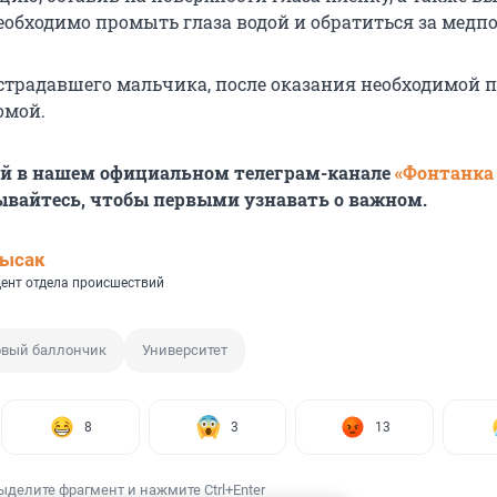
еобходимо промыть глаза водой и обратиться за мед
острадавшего мальчика, после оказания необходимой
омой.
ей в нашем официальном телеграм-канале
«Фонтанка
ывайтесь, чтобы первыми узнавать о важном.
Лысак
ент отдела происшествий
вый баллончик
Университет
8
3
13
ыделите фрагмент и нажмите Ctrl+Enter