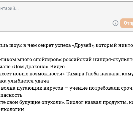
Отп
ишь шоу»: в чем секрет успеха «Друзей», который никто
ишком много спойлеров»: российский ниндзя-скульпт
риале «Дом Дракона». Видео
несет новые возможности»: Тамара Глоба назвала, кому
ака улыбнется удача
 волна пугающих вирусов — ученые потребовали сроч
опасность
те свои будущие опухоли». Биолог назвал продукты, 
онкологии