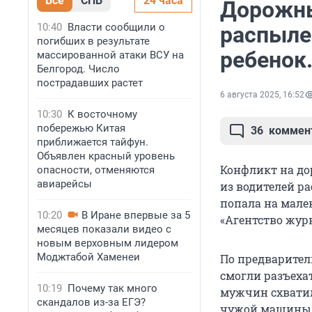
Все
СПБ
24 часа
Дорожны
10:40
Власти сообщили о
распыле
погибших в результате
ребенок
массированной атаки ВСУ на
Белгород. Число
пострадавших растет
6 августа 2025, 16:52
10:30
К восточному
побережью Китая
36
коммен
приближается тайфун.
Объявлен красный уровень
Конфликт на до
опасности, отменяются
авиарейсы
из водителей р
попала на мален
10:20
В Иране впервые за 5
«Агентство жур
месяцев показали видео с
новым верховным лидером
Моджтабой Хаменеи
По предварител
смогли разъеха
10:19
Почему так много
мужчин схватил
скандалов из-за ЕГЭ?
чужой машины. 