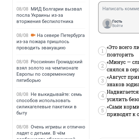
08/08
МИД Болгарии вызвал
посла Украины из-за
вторжения беспилотника
Гость
Войти
08/08
На севере Петербурга
из-за пожара пришлось
«Это всего л
проводить эвакуацию
1
повторить
«Минус — сл
08/08
Россиянин Громадский
2
взял золото на чемпионате
снялся в се
Европы по современному
«Август при
3
пятиборью
знаков зоди
Надвигается
08/08
Не выкидывайте: семь
4
усилить без
способов использовать
«Сами корми
силикагелевые пакетики в
5
быту
приводят к 
08/08
Очень игривы и отлично
ладят с детьми. В чём