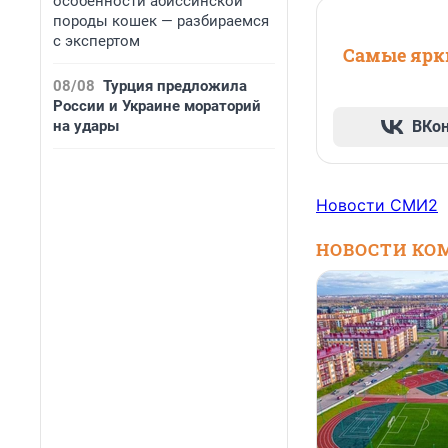
особенности абиссинской
породы кошек — разбираемся
с экспертом
Самые ярки
08/08
Турция предложила
России и Украине мораторий
на удары
ВКо
Новости СМИ2
НОВОСТИ КО