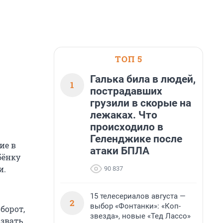
ТОП 5
Галька била в людей,
1
пострадавших
грузили в скорые на
лежаках. Что
происходило в
Геленджике после
ие в
атаки БПЛА
бёнку
и.
90 837
15 телесериалов августа —
2
выбор «Фонтанки»: «Коп-
борот,
звезда», новые «Тед Лассо»
ызвать