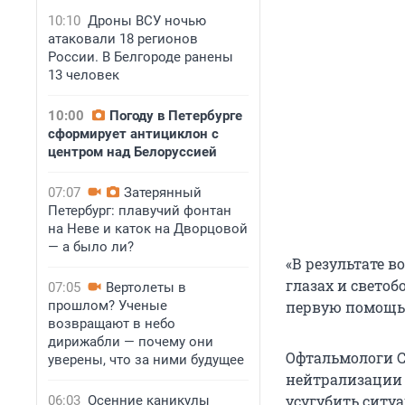
10:10
Дроны ВСУ ночью
атаковали 18 регионов
России. В Белгороде ранены
13 человек
10:00
Погоду в Петербурге
сформирует антициклон с
центром над Белоруссией
07:07
Затерянный
Петербург: плавучий фонтан
на Неве и каток на Дворцовой
— а было ли?
«В результате 
глазах и светоб
07:05
Вертолеты в
прошлом? Ученые
первую помощь,
возвращают в небо
дирижабли — почему они
Офтальмологи С
уверены, что за ними будущее
нейтрализации 
усугубить ситуа
06:03
Осенние каникулы