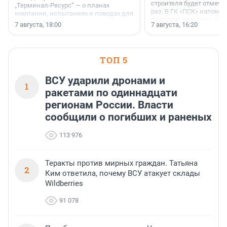
строителя будет отмечат
„Терминал-Ресурс“ — о планах
раз. В ГК «ПСК» напомни
компании, испытаниях и поводах для
появился праздник и к
осторожного оптимизма.
7 августа, 18:00
7 августа, 16:20
поменялась роль строит
ТОП 5
ВСУ ударили дронами и
1
ракетами по одиннадцати
регионам России. Власти
сообщили о погибших и раненых
113 976
Теракты против мирных граждан. Татьяна
2
Ким ответила, почему ВСУ атакует склады
Wildberries
91 078