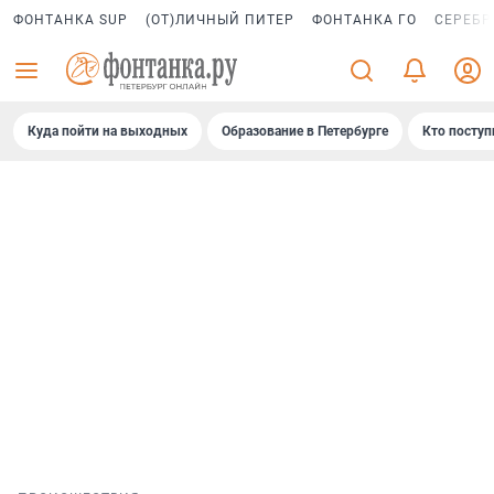
ФОНТАНКА SUP
(ОТ)ЛИЧНЫЙ ПИТЕР
ФОНТАНКА ГО
СЕРЕБР
Куда пойти на выходных
Образование в Петербурге
Кто поступ