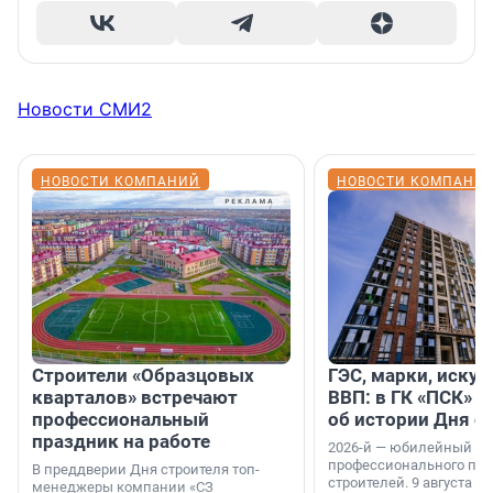
Новости СМИ2
НОВОСТИ КОМПАНИЙ
НОВОСТИ КОМПАНИ
Строители «Образцовых
ГЭС, марки, искус
кварталов» встречают
ВВП: в ГК «ПСК» р
профессиональный
об истории Дня с
праздник на работе
2026-й — юбилейный го
профессионального пр
В преддверии Дня строителя топ-
строителей. 9 августа 2
менеджеры компании «СЗ