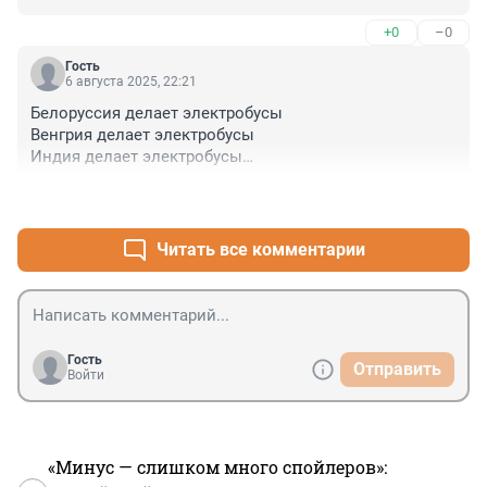
+0
–0
Гость
6 августа 2025, 22:21
Белоруссия делает электробусы

Венгрия делает электробусы

Индия делает электробусы

Кения делает электробусы

+0
–2
Китай делает электробусы

Польша делает электробусы

Россия делает электробусы

Читать все комментарии
Турция делает электробусы

Даже Уганда делает электробусы!

А кто не делает электробусы?

Украина! Украина!

УК РА И НА!

Гость
Отправить
Па-ра-ба-па-пам.
Войти
«Минус — слишком много спойлеров»: