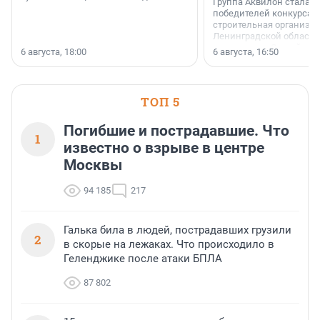
Группа Аквилон стала 
победителей конкурса 
строительная организа
Ленинградской области 
номинации «Самый
6 августа, 18:00
6 августа, 16:50
клиентоориентированн
застройщик Ленинград
области».
ТОП 5
Погибшие и пострадавшие. Что
1
известно о взрыве в центре
Москвы
94 185
217
Галька била в людей, пострадавших грузили
2
в скорые на лежаках. Что происходило в
Геленджике после атаки БПЛА
87 802