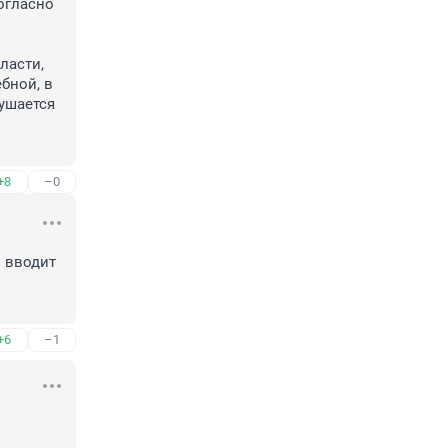
огласно 
асти, 
ной, в 
ушается 
+8
–0
 вводит 
+6
–1