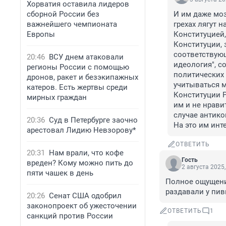
Хорватия оставила лидеров
сборной России без
И им даже мозг
важнейшего чемпионата
грехах лягут н
Европы
Конституцией,
Конституции, 
соответствующ
20:46
ВСУ днем атаковали
идеология", 
регионы России с помощью
политических 
дронов, ракет и безэкипажных
учитываться м
катеров. Есть жертвы среди
Конституции Р
мирных граждан
им и не нрави
случае антико
20:36
Суд в Петербурге заочно
На это им инт
арестовал Лидию Невзорову*
ОТВЕТИТЬ
20:31
Нам врали, что кофе
Гость
вреден? Кому можно пить до
2 августа 2025,
пяти чашек в день
Полное ощущение
раздавали у пив
20:26
Сенат США одобрил
законопроект об ужесточении
ОТВЕТИТЬ
1
санкций против России