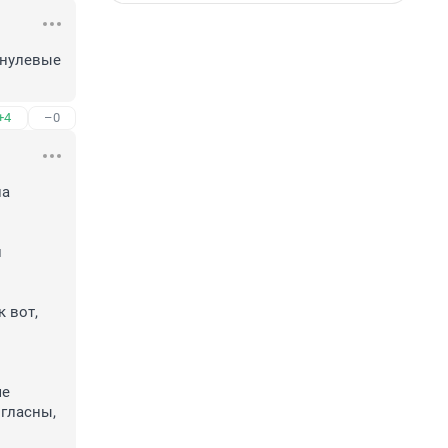
нулевые 
+4
–0
а 
 
 вот, 
е 
гласны, 