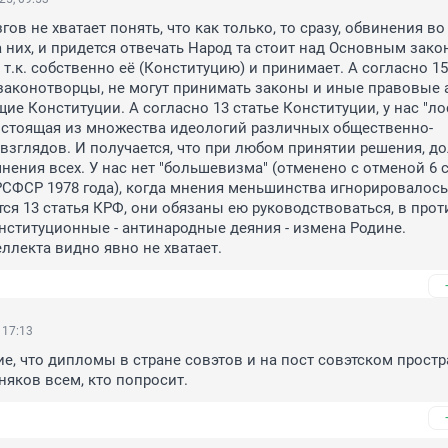
ов не хватает понять, что как только, то сразу, обвинения во 
а них, и придется отвечать Народ та стоит над Основным закон
 т.к. собственно её (Конституцию) и принимает. А согласно 15 
законотворцы, не могут принимать законы и иные правовые а
ие Конституции. А согласно 13 статье Конституции, у нас "ло
состоящая из множества идеологий различных общественно-
взглядов. И получается, что при любом принятии решения, д
нения всех. У нас нет "большевизма" (отменено с отменой 6 с
СФСР 1978 года), когда мнения меньшинства игнорировалось.
тся 13 статья КРФ, они обязаны ею руководствоваться, в прот
нституционные - антинародные деяния - измена Родине.

еллекта видно явно не хватает.
 17:13
, что дипломы в стране совэтов и на пост совэтском простр
няков всем, кто попросит.