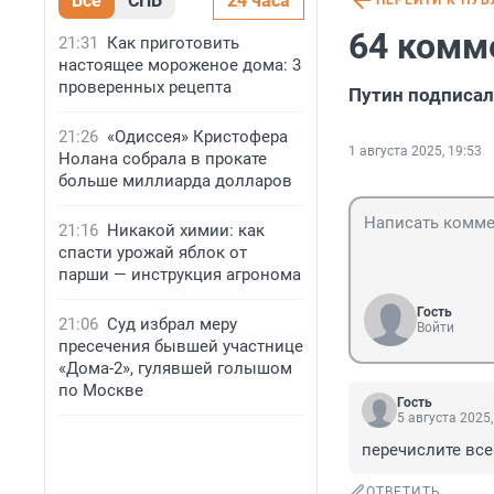
Все
СПБ
24 часа
ПЕРЕЙТИ К ПУ
64 комм
21:31
Как приготовить
настоящее мороженое дома: 3
проверенных рецепта
Путин подписал
21:26
«Одиссея» Кристофера
1 августа 2025, 19:53
Нолана собрала в прокате
больше миллиарда долларов
21:16
Никакой химии: как
спасти урожай яблок от
парши — инструкция агронома
Гость
21:06
Суд избрал меру
Войти
пресечения бывшей участнице
«Дома-2», гулявшей голышом
по Москве
Гость
5 августа 2025,
перечислите все
ОТВЕТИТЬ