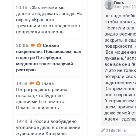
Гость
20:16
«Фактически мы
3 августа 20
должны содержать завод». На
не надо обобща
охрану «Красного
Чтобы понять,
треугольника» от подростков
Носители зла 
попросили миллионы
видно воочию.
вскрыть, а еще
20:06
Сильно
поверхности, 
накренился. Показываем, как
 Все мошенники, воры, лизоблюды, карьеристы, лохотронщики, манипуляторы, 
в центре Петербурга
лукавые, "исп
медленно тонет плавучий
все все они "
ресторан
И это не тольк
потеряли свою
родственничко
19:58
Глава
 Современное информационное поле, как бы его не пытались сжать и ограничить, 
Петроградского района
оно сохраняет 
показал, что будет со
"неприкасаемы
зданиями без ремонта.
всем, причем 
Помогла нейросеть
даже самой ст
Авеля - сдела
19:48
В России возбуждено
уголовное дело в отношении
ОТВЕТИТЬ
журналистки Катерины