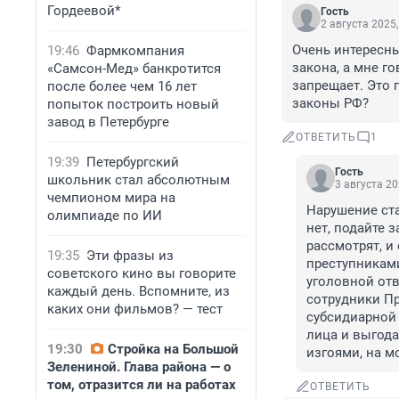
Гордеевой*
Гость
2 августа 2025,
Очень интересны
19:46
Фармкомпания
закона, а мне го
«Самсон-Мед» банкротится
запрещает. Это 
после более чем 16 лет
законы РФ?
попыток построить новый
завод в Петербурге
ОТВЕТИТЬ
1
19:39
Петербургский
Гость
школьник стал абсолютным
3 августа 20
чемпионом мира на
Нарушение ста
олимпиаде по ИИ
нет, подайте 
рассмотрят, и
19:35
Эти фразы из
преступниками
советского кино вы говорите
уголовной отв
каждый день. Вспомните, из
сотрудники Пр
каких они фильмов? — тест
субсидиарной 
лица и выгода
19:30
Стройка на Большой
изгоями, на м
Зелениной. Глава района — о
том, отразится ли на работах
ОТВЕТИТЬ