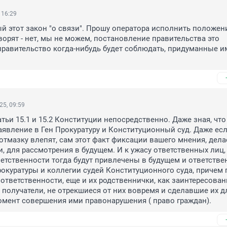
 16:29
й этот закон "о связи". Прошу оператора исполнить положени
ворят - нет, мы не можем, постановление правительства это 
правительство когда-нибудь будет соблюдать, придуманные им
25, 09:59
тьи 15.1 и 15.2 Конституции непосредственно. Даже зная, что 
заявление в Ген Прокуратуру и Конституционный суд. Даже есл
 отмазку влепят, сам этот факт фиксации вашего мнения, делае
, для рассмотрения в будущем. И к ужасу ответственных лиц, 
етственности тогда будут привлечены в будущем и ответстве
окуратуры и коллегии судей Конституционного суда, причем п
ответственности, еще и их родственнички, как заинтересован
 получатели, не отрекшиеся от них вовремя и сделавшие их дл
омент совершения ими правонарушения ( право граждан).