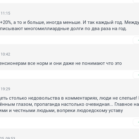
 11:15
+20%, а то и больше, иногда меньше. И так каждый год. Между 
списывают многомиллиардные долги по два раза на год.
 10:42
енсионерам все норм и они даже не понимают что это
 19:29
деть столько недовольства в комментариях, люди не слепые! 
нным глазом, пропаганда настолько очевидная... Главное на
чими и честными людьми, вопреки людоедскому уставу
25, 09:53