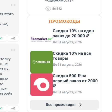
«Одержимость»
56 342
я этого 
ПРОМОКОДЫ
 же, 
Скидка 10% на один
заказ до 20 000 ₽
+1
–0
До 31 августа, 2026
Скидка 10% на все
товары
толку 
и не 
До 31 августа, 2026
т их 
к 
Скидка 500 ₽ на
нные 
первый заказ от 2000
о 
₽
ные 
До 31 августа, 2026
я себя 
Все промокоды
+1
–0