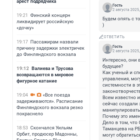
арест подрядчика
Гость
2 августа 2025,
19:21
Финский концерн
Будем опять с т
ликвидирует российскую
)
«дочку»
ОТВЕТИТЬ
19:17
Пассажирам назвали
Гость
причину задержки электричек
2 августа 2025,
до Финляндского вокзала
Интересно, они в
будущее?

19:12
Валиева и Трусова
Как ученый и с
возвращаются в мировое
управления, мог
фигурное катание
системности в э
законотворчеств
19:04
«Все поезда
Всем известно из
задерживаются». Расписание
сейчас создали 
Финляндского вокзала резко
манипулировать 
покраснело
Почему это имен
Дело в том, что
18:53
Скончался Уильям
Таманцева на РБК
Орбит, продюсер Мадонны,
могут обратиться