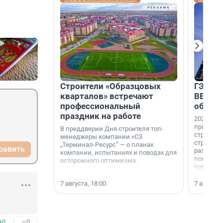
Строители «Образцовых
ГЭС, м
кварталов» встречают
ВВП: в
профессиональный
об ист
праздник на работе
2026-й —
професси
В преддверии Дня строителя топ-
строителе
менеджеры компании «СЗ
строителя
„Терминал-Ресурс“ — о планах
равить
раз. В ГК
компании, испытаниях и поводах для
появился
осторожного оптимизма.
поменяла
7 августа, 18:00
7 августа,
+0
–0