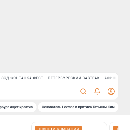
ЗСД ФОНТАНКА ФЕСТ
ПЕТЕРБУРГСКИЙ ЗАВТРАК
АФИША PLUS
рбург ищет креатив
Основатель Levrana и критика Татьяны Ким
Зач
НОВОСТИ КОМПАНИЙ
НОВОС