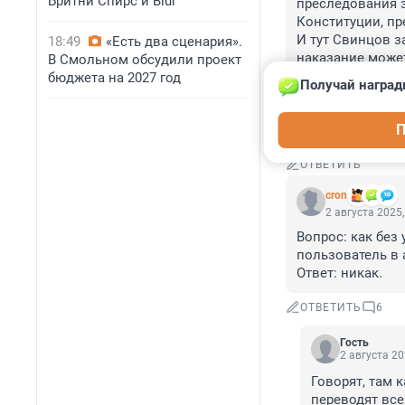
Бритни Спирс и Blur
преследования з
Конституции, пр
И тут Свинцов за
18:49
«Есть два сценария».
наказание может
В Смольном обсудили проект
пытаясь исполни
бюджета на 2027 год
Получай наград
особенности гла
присяга и клятв
П
ответственных л
ОТВЕТИТЬ
cron
2 августа 2025,
Вопрос: как без
пользователь в 
Ответ: никак.
ОТВЕТИТЬ
6
Гость
2 августа 20
Говорят, там к
переводят все