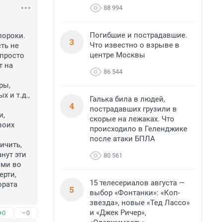
88 994
Погибшие и пострадавшие.
ороки. 
3
Что известно о взрыве в
ь не 
центре Москвы
просто 
 на 
86 544
и т.д., 
Галька била в людей,
4
пострадавших грузили в
, 
скорые на лежаках. Что
оих 
происходило в Геленджике
после атаки БПЛА
нут эти 
80 561
ми во 
рти, 
15 телесериалов августа —
рата 
5
выбор «Фонтанки»: «Коп-
звезда», новые «Тед Лассо»
и «Джек Ричер»,
+0
–0