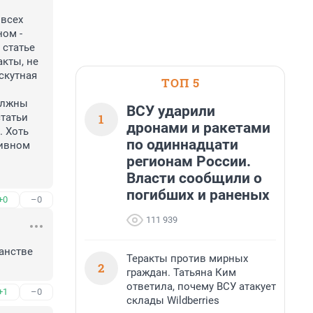
всех 
ом - 
статье 
кты, не 
скутная 
ТОП 5
олжны 
ВСУ ударили
1
татьи 
дронами и ракетами
 Хоть 
по одиннадцати
ивном 
регионам России.
Власти сообщили о
погибших и раненых
+0
–0
111 939
анстве 
Теракты против мирных
2
граждан. Татьяна Ким
ответила, почему ВСУ атакует
+1
–0
склады Wildberries