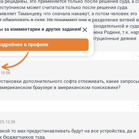
а рецидивы, это применяется только после решения суда, а с
еступником может считаться только после решения суда. 

являет Таманцеву, что сначала накажут, а потом человек это 
 обжаловать в суде. Не понимают они и разделение ветвей вл
тельную ветвь власти поставить над законодательной и судеб
ы за комментарии и другие задания!
ву исполнительной ветви власти. Это измена Родине, т.к. нар
а на верность народу и Родине, антиконституционные деяния 
одробнее в профиле
иц.
 10:58
 установки дополнительного софта отлеживать, какие запросы
американском браузере в американском поисковике?

25, 12:38
акой то мах предустанавливать будут на все устройства, да и 
х бюджетников туда.