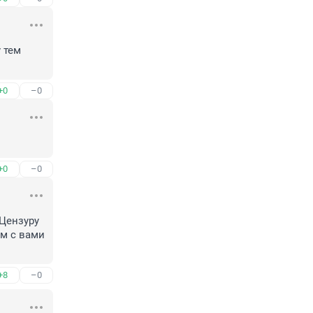
тем 
+0
–0
+0
–0
Цензуру 
м с вами 
+8
–0