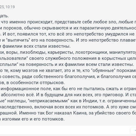
25, 10:19
ть.

 что именно происходит, представьте себе любое зло, любые п
и пороков, обычно скрываются и их паразитичную деятельност
 И вот, появился тот, кто всё это непотребство умудрился не 
 и "выпячить" его на поверхность. И это непотребство плавает
и фамилии всех стали известны.

ользователи" своего служебного положения в корыстных целых 
всплыли" на поверхность и их фамилии всем стали известны.

о те, кому мозгов не хватает, это и те, кто "обуянные" пороками
 совесть, ради собственного благополучия, и благополучия св
в, в особенности отпрысков.

абсолютно всё. И в будущем для них всех, это приговор. И ста
е" наглецы, "неприкасаемыми" как в Индии, т.е. ограниченны
наследственно, включая всех всех их потомков. А это хуже сме
рашной. Именно так Бог наказал Каина, за убийство своего бо
в изгоями его и его потомков.