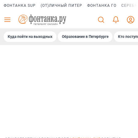
ФОНТАНКА SUP
(ОТ)ЛИЧНЫЙ ПИТЕР
ФОНТАНКА ГО
СЕРЕБР
Куда пойти на выходных
Образование в Петербурге
Кто поступ