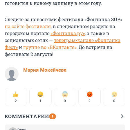
готовится к новому заплыву в этом году.
Следите за новостями фестиваля «Фонтанка SUP»
на сайте фестиваля
, в специальном разделе на
городском портале
«Фонтанка.ру»
, а также в
социальных сетях —
телеграм-канале «Фонтанка
Фест»
и
группе во «ВКонтакте»
. До встречи на
фестивале
2 августа!
Мария Мокейчева
2
1
0
2
0
КОММЕНТАРИИ
1
Гость