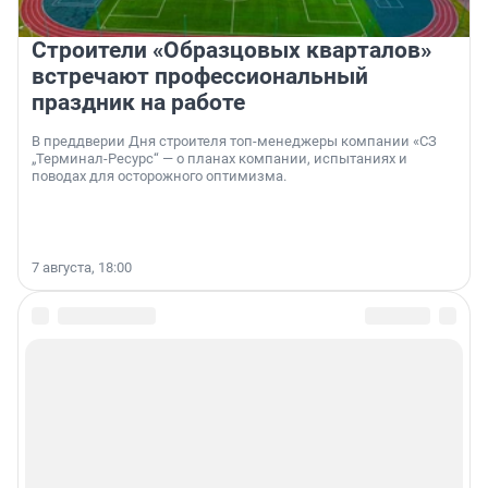
Строители «Образцовых кварталов»
встречают профессиональный
праздник на работе
В преддверии Дня строителя топ-менеджеры компании «СЗ
„Терминал-Ресурс“ — о планах компании, испытаниях и
поводах для осторожного оптимизма.
7 августа, 18:00