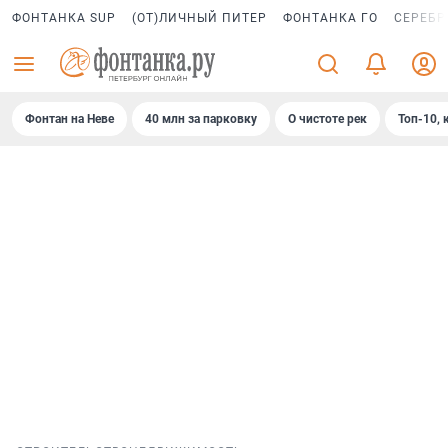
ФОНТАНКА SUP
(ОТ)ЛИЧНЫЙ ПИТЕР
ФОНТАНКА ГО
СЕРЕБР
Фонтан на Неве
40 млн за парковку
О чистоте рек
Топ-10, 