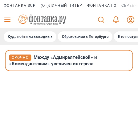
ФОНТАНКА SUP
(ОТ)ЛИЧНЫЙ ПИТЕР
ФОНТАНКА ГО
СЕРЕБР
Куда пойти на выходных
Образование в Петербурге
Кто поступ
Между «Адмиралтейской» и
СРОЧНО
«Комендантским» увеличен интервал