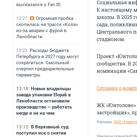
Социальная инф
высказался о Fan ID
К настоящему м
школы. В 2025 г
13:27
Огромная пробка
сада, поликлини
скопилась на трассе «Кола»
из-за аварии с фурой в
Центрального 
Ленобласти
стадионом.
13:23
Расходы бюджета
Проект «Юнтоло
Петербурга в 2027 году могут
сократиться. Смольный
сообщества. В 2
очертил предварительные
номинации «Са
параметры
Справка о комп
13:18
Новые владельцы
завода упаковки Elopak в
Ленобласти остановили
ЖК «Юнтолово»
производство — работать
застройщик», п
негде и не на чем
Реклама.
ООО «Главст
13:12
В Верховный суд
поступил иск о снятии
Увидели опечатку? В