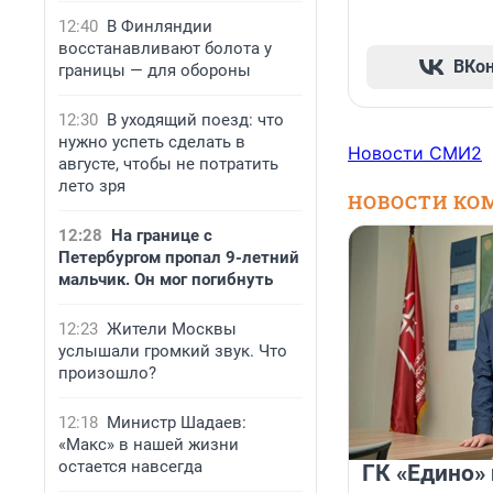
12:40
В Финляндии
восстанавливают болота у
ВКо
границы — для обороны
12:30
В уходящий поезд: что
нужно успеть сделать в
Новости СМИ2
августе, чтобы не потратить
лето зря
НОВОСТИ КО
12:28
На границе с
Петербургом пропал 9-летний
мальчик. Он мог погибнуть
12:23
Жители Москвы
услышали громкий звук. Что
произошло?
12:18
Министр Шадаев:
«Макс» в нашей жизни
остается навсегда
ГК «Едино»