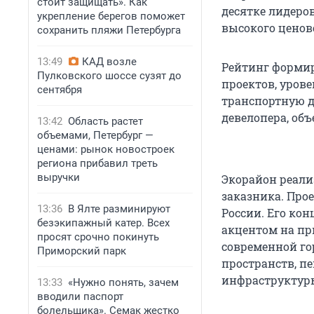
стоит защищать». Как
десятке лидеро
укрепление берегов поможет
высокого ценов
сохранить пляжи Петербурга
13:49
КАД возле
Рейтинг формир
Пулковского шоссе сузят до
проектов, уров
сентября
транспортную д
девелопера, об
13:42
Область растет
объемами, Петербург —
ценами: рынок новостроек
региона прибавил треть
выручки
Экорайон реали
заказника. Про
13:36
В Ялте разминируют
России. Его ко
безэкипажный катер. Всех
акцентом на пр
просят срочно покинуть
современной го
Приморский парк
пространств, п
инфраструктур
13:33
«Нужно понять, зачем
вводили паспорт
болельщика». Семак жестко