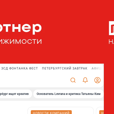
ЗСД ФОНТАНКА ФЕСТ
ПЕТЕРБУРГСКИЙ ЗАВТРАК
АФИША PLUS
рбург ищет креатив
Основатель Levrana и критика Татьяны Ким
Зач
НОВОСТИ КОМПАНИЙ
НОВОС