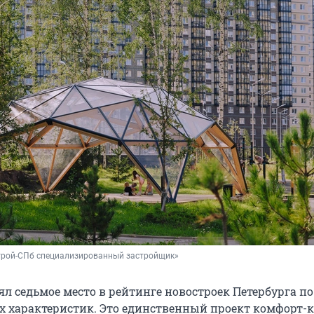
трой-СПб специализированный застройщик»
ял седьмое место в рейтинге новостроек Петербурга п
х характеристик. Это единственный проект комфорт-к