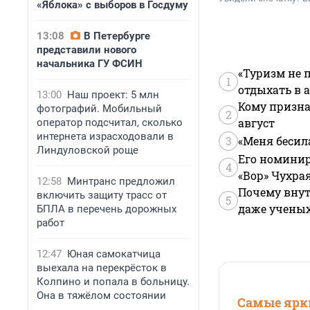
«Яблока» с выборов в Госдуму
13:08
В Петербурге
представили нового
начальника ГУ ФСИН
«Туризм не 
1
отдыхать в а
13:00
Наш проект: 5 млн
Кому призна
фотографий. Мобильный
2
август
оператор подсчитал, сколько
интернета израсходовали в
3
«Меня бесил
Линдуловской роще
Его номинир
4
«Вор» Чухра
12:58
Минтранс предложил
Почему внут
включить защиту трасс от
5
даже учены
БПЛА в перечень дорожных
работ
12:47
Юная самокатчица
выехала на перекрёсток в
Колпино и попала в больницу.
Она в тяжёлом состоянии
Самые ярки