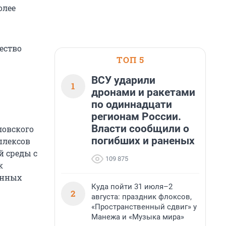
олее
ество
ТОП 5
ВСУ ударили
1
дронами и ракетами
по одиннадцати
регионам России.
Власти сообщили о
ловского
погибших и раненых
плексов
й среды с
109 875
к
енных
Куда пойти 31 июля–2
2
августа: праздник флоксов,
«Пространственный сдвиг» у
Манежа и «Музыка мира»