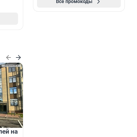
Все промокоды
лей на
Группа Аквилон — «Самый