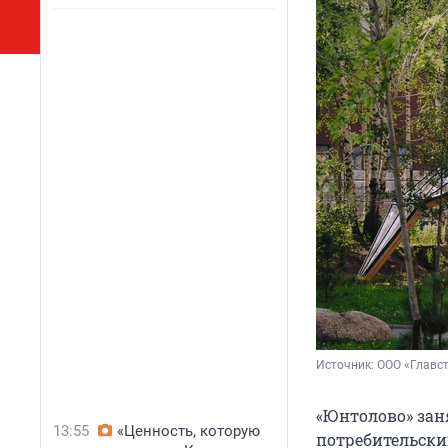
Источник: 
ООО «Главс
«Юнтолово» зан
13:55
«Ценность, которую
потребительски