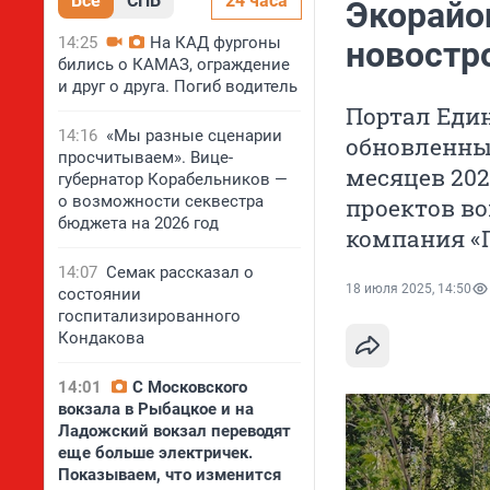
Все
СПБ
24 часа
Экорайо
14:25
На КАД фургоны
новостр
бились о КАМАЗ, ограждение
и друг о друга. Погиб водитель
Портал Еди
14:16
«Мы разные сценарии
обновленный
просчитываем». Вице-
месяцев 202
губернатор Корабельников —
о возможности секвестра
проектов во
бюджета на 2026 год
компания «Г
14:07
Семак рассказал о
18 июля 2025, 14:50
состоянии
госпитализированного
Кондакова
14:01
С Московского
вокзала в Рыбацкое и на
Ладожский вокзал переводят
еще больше электричек.
Показываем, что изменится