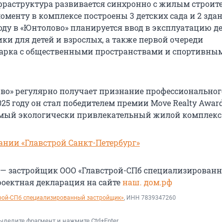
раструктура развивается синхронно с жилым строит
оменту в комплексе построены 3 детских сада и 2 зда
оду в «Юнтолово» планируется ввод в эксплуатацию д
ки для детей и взрослых, а также первой очереди
парка с общественными пространствами и спортивны
во» регулярно получает признание профессиональног
025 году он стал победителем премии Move Realty Awar
мый экологически привлекательный жилой комплекс
ании «Главстрой Санкт-Петербург»
 — застройщик ООО «Главстрой-СПб специализирован
роектная декларация на сайте
наш. дом.рф
рой-СПб специализированный застройщик»
, ИНН 7839347260
ыделите фрагмент и нажмите Ctrl+Enter