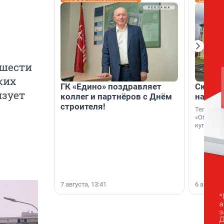
 шести
ких
ГК «Едино» поздравляет
Скидка
изует
коллег и партнёров с Днём
на гот
строителя!
Теперь к
«Образцо
купить с
7 августа, 13:41
6 августа,