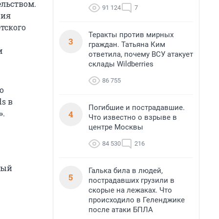
ельством.
91 124
7
ния
етского
Теракты против мирных
3
граждан. Татьяна Ким
м
ответила, почему ВСУ атакует
склады Wildberries
86 755
о
ds в
Погибшие и пострадавшие.
».
4
Что известно о взрыве в
центре Москвы
84 530
216
ный
Галька била в людей,
5
пострадавших грузили в
скорые на лежаках. Что
происходило в Геленджике
после атаки БПЛА