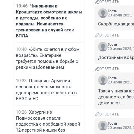
ОТВЕТИТЬ
10:46
Чиновники в
Гость
Кронштадте осмотрели школы
20 июля 2025, 
и детсады, особенно их
подвалы. Начинаются
Скорблю,какцар
тренировки на случай атак
БПЛА
ОТВЕТИТЬ
Гость
10:40
«Жить хочется в любом
20 июля 2025, 
возрасте». Екатерине
Достойный воз
требуется помощь в борьбе с
редким заболеванием
ОТВЕТИТЬ
Гость
10:33
Пашинян: Армения
20 июля 2025, 
осознает невозможность
Такая у них(актё
одновременного членства в
девяносто, а бе
ЕАЭС и ЕС
доживают...
10:26
Хирурги из
ОТВЕТИТЬ
Подмосковья спасли
подростка с прободной язвой
Гость
20 июля 2025, 
12-перстной кишки без