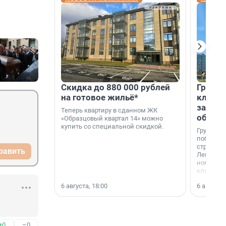
Скидка до 880 000 рублей
Группа
на готовое жильё*
клиен
застро
Теперь квартиру в сданном ЖК
област
«Образцовый квартал 14» можно
купить со специальной скидкой.
Группа А
победите
строител
равить
Ленингра
номинац
клиенто
застройщ
6 августа, 18:00
6 августа,
области»
+0
–0