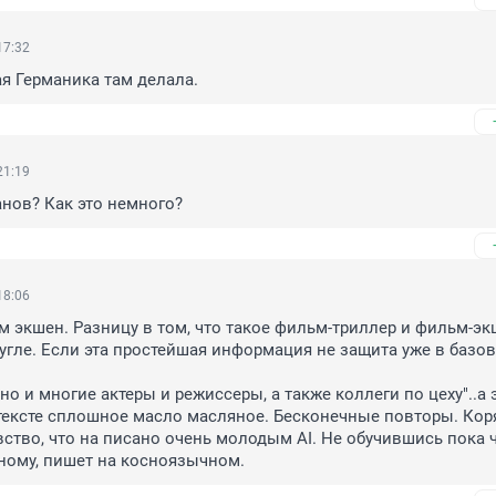
17:32
ая Германика там делала.
21:19
нов? Как это немного?
18:06
ьм экшен. Разницу в том, что такое фильм-триллер и фильм-эк
угле. Если эта простейшая информация не защита уже в базов
"но и многие актеры и режиссеры, а также коллеги по цеху"..а э
 тексте сплошное масло масляное. Бесконечные повторы. Кор
вство, что на писано очень молодым AI. Не обучившись пока ч
ному, пишет на косноязычном.