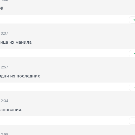
Й!
13:37
ница их манила
12:57
одни из последних
12:34
езнования.
12:05