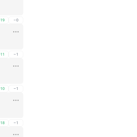
+19
–0
+11
–1
+10
–1
+18
–1