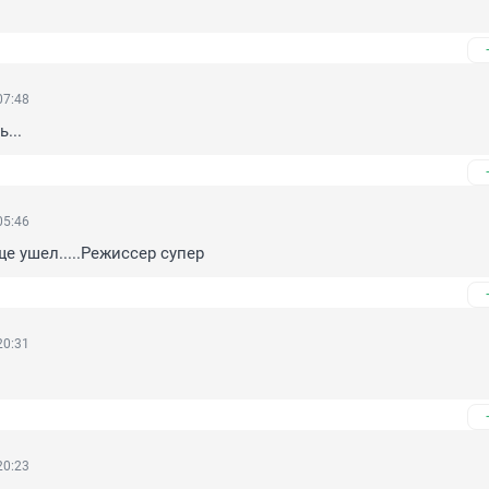
07:48
...
05:46
е ушел.....Режиссер супер
20:31
20:23