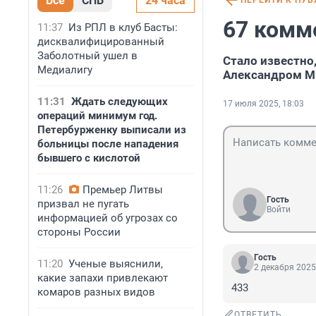
Все
СПБ
24 часа
ПЕРЕЙТИ К ПУ
67 комм
11:37
Из РПЛ в клуб Басты:
дисквалифицированный
Заболотный ушел в
Стало известно
Медиалигу
Александром М
11:31
Ждать следующих
17 июля 2025, 18:03
операций минимум год.
Петербурженку выписали из
больницы после нападения
бывшего с кислотой
11:26
Премьер Литвы
Гость
призвал не пугать
Войти
информацией об угрозах со
стороны России
Гость
11:20
Ученые выяснили,
2 декабря 2025
какие запахи привлекают
433
комаров разных видов
ОТВЕТИТЬ