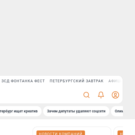
ЗСД ФОНТАНКА ФЕСТ
ПЕТЕРБУРГСКИЙ ЗАВТРАК
АФИША PLUS
тербург ищет креатив
Зачем депутаты удаляют соцсети
Олимпиадни
НОВОСТИ КОМПАНИЙ
НОВОС