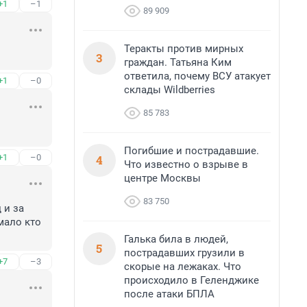
+1
–1
89 909
Теракты против мирных
3
граждан. Татьяна Ким
ответила, почему ВСУ атакует
+1
–0
склады Wildberries
85 783
Погибшие и пострадавшие.
4
+1
–0
Что известно о взрыве в
центре Москвы
83 750
и за 
ало кто 
Галька била в людей,
5
пострадавших грузили в
+7
–3
скорые на лежаках. Что
происходило в Геленджике
после атаки БПЛА