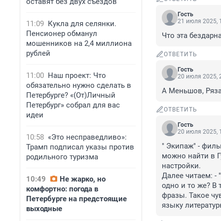
оставят без двух съездов
Гость
21 июля 2025, 
11:09
Кукла для селянки.
Пенсионер обманул
Что эта бездарн
мошенников на 2,4 миллиона
рублей
ОТВЕТИТЬ
Гость
11:00
Наш проект: Что
20 июля 2025, 
обязательно нужно сделать в
А Меньшов, Ряза
Петербурге? «(От)Личный
Петербург» собрал для вас
ОТВЕТИТЬ
идеи
Гость
20 июля 2025, 
10:58
«Это несправедливо»:
" Экипаж" - фил
Трамп подписал указы против
можно найти в Г
родильного туризма
настройки. 

Далее читаем: - 
10:49
Не жарко, но
одно и то же? В
комфортно: погода в
фразы. Такое чу
Петербурге на предстоящие
языку литератур
выходные