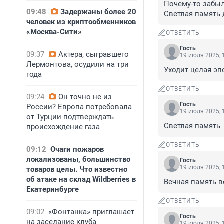
Почему-то забыл
09:48
Задержаны более 20
Светлая память
человек из криптообменников
«Москва-Сити»
ОТВЕТИТЬ
Гость
09:37
Актера, сыгравшего
19 июля 2025, 
Лермонтова, осудили на три
Уходит целая эп
года
ОТВЕТИТЬ
09:24
Он точно не из
Гость
России? Европа потребовала
19 июля 2025, 
от Турции подтверждать
Светлая память
происхождение газа
ОТВЕТИТЬ
09:12
Очаги пожаров
локализованы, большинство
Гость
19 июля 2025, 
товаров целы. Что известно
об атаке на склад Wildberries в
Вечная память в
Екатеринбурге
ОТВЕТИТЬ
09:02
«Фонтанка» приглашает
Гость
на заседание клуба
19 июля 2025, 