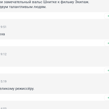
и замечательный вальс Шнитке к фильму Экипаж. 

 двум талантливым людям.
19:51
оха
19:12
15:19
еликому режиссёру.
14:03