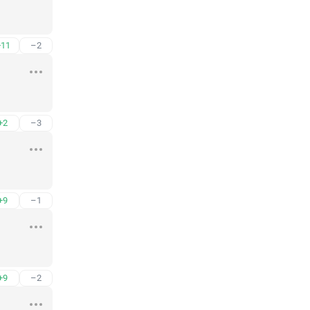
+11
–2
+2
–3
+9
–1
+9
–2