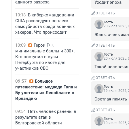
единого разреза
Уходит эпоха
ОТВЕТИТЬ
10:18
В киберкомандовании
США расследуют всплеск
Гость
самоубийств среди военных
20 июля 2025, 
хакеров. Что происходит
Жаль, очень жаль
10:09
Герои РФ,
ОТВЕТИТЬ
минимальные баллы и 300+.
Гость
Кто поступил в вузы
20 июля 2025, 
Петербурга по квоте для
Такой человечищ
участников СВО
ОТВЕТИТЬ
09:57
Большое
путешествие: медведи Тяпа и
Гость
19 июля 2025, 
Бу улетели из Ленобласти в
Ирландию
Светлая память
ОТВЕТИТЬ
09:54
Пять человек ранены в
результате атак в
Гость
Белгородской области
19 июля 2025, 