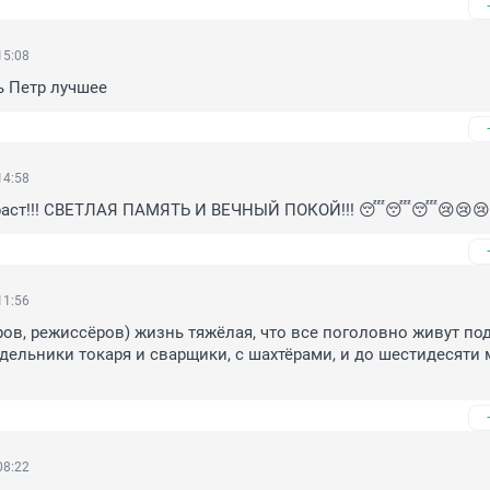
15:08
ь Петр лучшее
14:58
раст!!! СВЕТЛАЯ ПАМЯТЬ И ВЕЧНЫЙ ПОКОЙ!!! 😴😴😴😢😢😢
11:56
ров, режиссёров) жизнь тяжёлая, что все поголовно живут под 
здельники токаря и сварщики, с шахтёрами, и до шестидесяти м
08:22