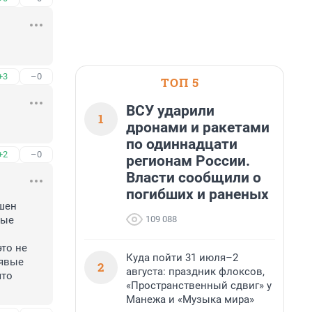
+3
–0
ТОП 5
ВСУ ударили
1
дронами и ракетами
по одиннадцати
+2
–0
регионам России.
Власти сообщили о
погибших и раненых
шен 
109 088
ые 
то не 
Куда пойти 31 июля–2
явые 
2
августа: праздник флоксов,
то 
«Пространственный сдвиг» у
Манежа и «Музыка мира»