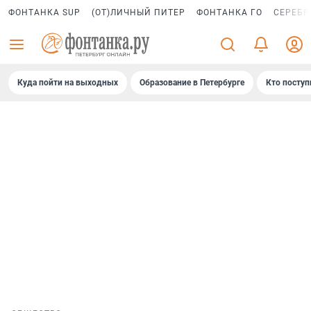
ФОНТАНКА SUP
(ОТ)ЛИЧНЫЙ ПИТЕР
ФОНТАНКА ГО
СЕРЕБР
Куда пойти на выходных
Образование в Петербурге
Кто поступ