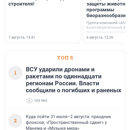
строителя!
защиты животных
программы
биоразнообразия
Группа компаний «А101»
Благотворительный фо
бездомным животным 
заключили соглашение
7 августа, 13:41
6 августа, 12:26
стратегическом сотрудн
ТОП 5
ВСУ ударили дронами и
1
ракетами по одиннадцати
регионам России. Власти
сообщили о погибших и раненых
109 964
Куда пойти 31 июля–2 августа: праздник
2
флоксов, «Пространственный сдвиг» у
Манежа и «Музыка мира»