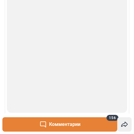
© 2000-2026 Фонтанка.Ру
Свидетельство Роскомнадзора ЭЛ № ФС 77-66333 от 14.07.2016
© ООО «Интернет Технологии»
156
Комментарии