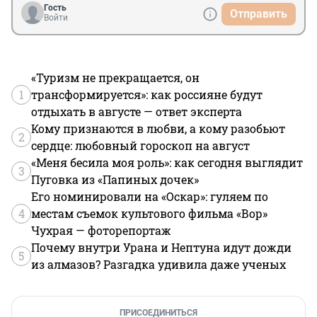
Гость
Отправить
Войти
«Туризм не прекращается, он
1
трансформируется»: как россияне будут
отдыхать в августе — ответ эксперта
Кому признаются в любви, а кому разобьют
2
сердце: любовный гороскоп на август
«Меня бесила моя роль»: как сегодня выглядит
3
Пуговка из «Папиных дочек»
Его номинировали на «Оскар»: гуляем по
4
местам съемок культового фильма «Вор»
Чухрая — фоторепортаж
Почему внутри Урана и Нептуна идут дожди
5
из алмазов? Разгадка удивила даже ученых
ПРИСОЕДИНИТЬСЯ