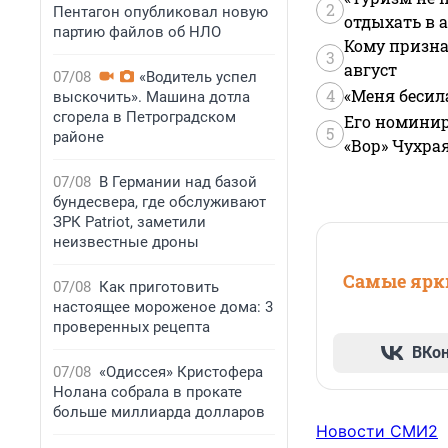
2
Пентагон опубликовал новую
отдыхать в а
партию файлов об НЛО
Кому призна
3
август
07/08
«Водитель успел
4
«Меня бесил
выскочить». Машина дотла
сгорела в Петроградском
Его номинир
5
районе
«Вор» Чухра
07/08
В Германии над базой
бундесвера, где обслуживают
ЗРК Patriot, заметили
неизвестные дроны
Самые ярки
07/08
Как приготовить
настоящее мороженое дома: 3
проверенных рецепта
ВКо
07/08
«Одиссея» Кристофера
Нолана собрала в прокате
больше миллиарда долларов
Новости СМИ2