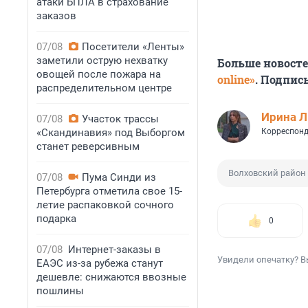
атаки БПЛА в страхование
заказов
07/08
Посетители «Ленты»
заметили острую нехватку
Больше новост
овощей после пожара на
online»
. Подпис
распределительном центре
Ирина 
07/08
Участок трассы
«Скандинавия» под Выборгом
Корреспонд
станет реверсивным
Волховский район
07/08
Пума Синди из
Петербурга отметила свое 15-
летие распаковкой сочного
подарка
0
07/08
Интернет-заказы в
Увидели опечатку? В
ЕАЭС из-за рубежа станут
дешевле: снижаются ввозные
пошлины