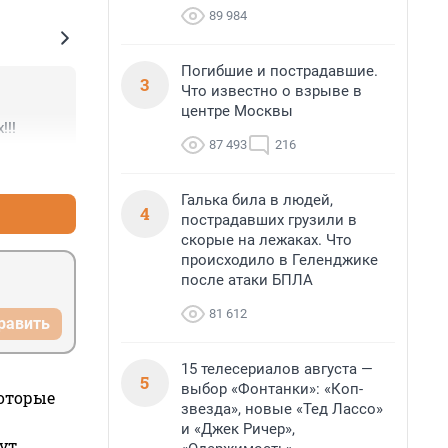
89 984
Погибшие и пострадавшие.
3
Что известно о взрыве в
центре Москвы
!!!
87 493
216
+3
–1
Галька била в людей,
4
пострадавших грузили в
скорые на лежаках. Что
происходило в Геленджике
после атаки БПЛА
81 612
равить
15 телесериалов августа —
5
выбор «Фонтанки»: «Коп-
которые
звезда», новые «Тед Лассо»
и «Джек Ричер»,
ут