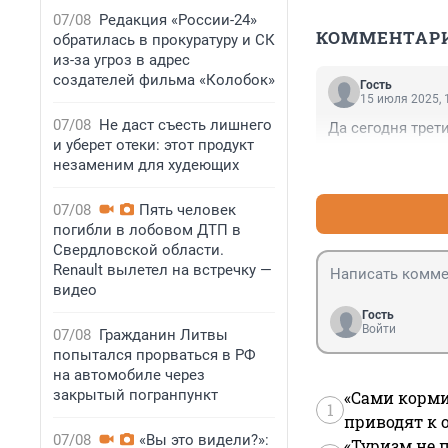
07/08
Редакция «России-24»
КОММЕНТАР
обратилась в прокуратуру и СК
из-за угроз в адрес
создателей фильма «Колобок»
Гость
15 июля 2025, 
07/08
Не даст съесть лишнего
Да сегодня трети
и уберет отеки: этот продукт
незаменим для худеющих
07/08
Пять человек
погибли в лобовом ДТП в
Свердловской области.
Renault вылетел на встречку —
видео
Гость
Войти
07/08
Гражданин Литвы
попытался прорваться в РФ
на автомобиле через
закрытый погранпункт
«Сами корми
1
приводят к 
07/08
«Вы это видели?»:
«Туризм не 