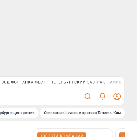
ЗСД ФОНТАНКА ФЕСТ
ПЕТЕРБУРГСКИЙ ЗАВТРАК
АФИША PLUS
рбург ищет креатив
Основатель Levrana и критика Татьяны Ким
Зач
НОВОСТИ КОМПАНИЙ
НОВОС