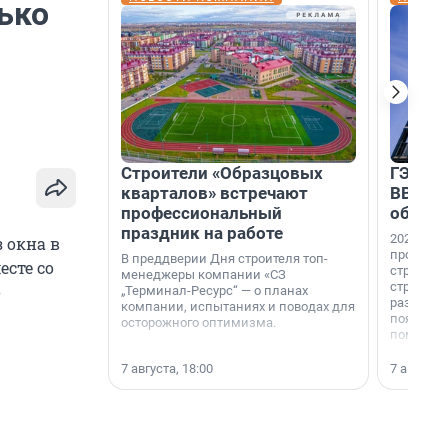
ько
Строители «Образцовых
ГЭС, м
кварталов» встречают
ВВП: в
профессиональный
об ист
праздник на работе
2026-й —
 окна в
професси
В преддверии Дня строителя топ-
сте со
строителе
менеджеры компании «СЗ
строителя
о
„Терминал-Ресурс“ — о планах
раз. В ГК
компании, испытаниях и поводах для
появился
осторожного оптимизма.
поменяла
7 августа, 18:00
7 августа,