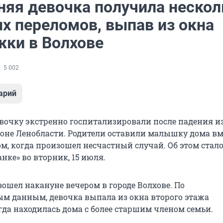
няя девочка получила нескол
х переломов, выпав из окна
жки в Волхове
5 002
арий
очку экстренно госпитализировали после падения из
оне Ленобласти. Родители оставили малышку дома вме
м, когда произошел несчастный случай. Об этом стал
нке» во вторник, 15 июля.
ошел накануне вечером в городе Волхове. По
м данным, девочка выпала из окна второго этажа
гда находилась дома с более старшим членом семьи.