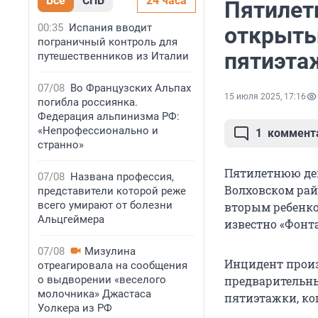
Все
СПБ
24 часа
Пятилет
00:35
Испания вводит
открыты
пограничный контроль для
пятиэта
путешественников из Италии
07/08
Во Французских Альпах
15 июля 2025, 17:16
погибла россиянка.
Федерация альпинизма РФ:
«Непрофессионально и
1
коммент
странно»
Пятилетнюю дев
07/08
Названа профессия,
Волховском рай
представители которой реже
всего умирают от болезни
вторым ребенко
Альцгеймера
известно «Фонта
07/08
Мизулина
Инцидент произ
отреагировала на сообщения
о выдворении «веселого
предварительны
молочника» Джастаса
пятиэтажки, ко
Уолкера из РФ