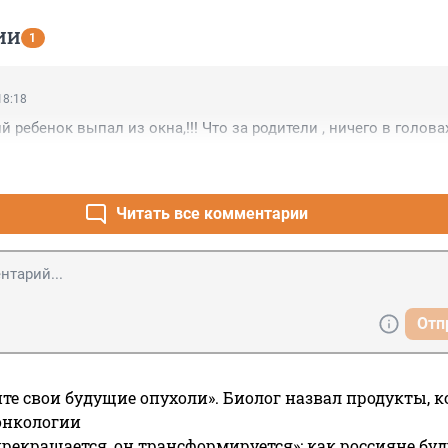
ИИ
1
18:18
й ребенок выпал из окна,!!! Что за родители , ничего в головах
Читать все комментарии
Отп
те свои будущие опухоли». Биолог назвал продукты, 
онкологии
прекращается, он трансформируется»: как россияне буд