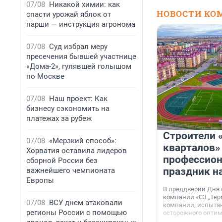
07/08
Никакой химии: как
НОВОСТИ КО
спасти урожай яблок от
парши — инструкция агронома
07/08
Суд избрал меру
пресечения бывшей участнице
«Дома-2», гулявшей голышом
по Москве
07/08
Наш проект: Как
бизнесу сэкономить на
платежах за рубеж
Строители 
07/08
«Мерзкий способ»:
кварталов»
Хорватия оставила лидеров
профессио
сборной России без
праздник н
важнейшего чемпионата
Европы
В преддверии Дня
компании «СЗ „Тер
07/08
ВСУ днем атаковали
компании, испытан
регионы России с помощью
осторожного опти