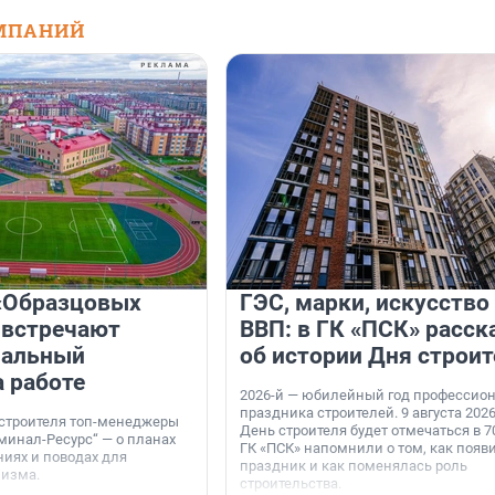
МПАНИЙ
«Образцовых
ГЭС, марки, искусство
 встречают
ВВП: в ГК «ПСК» расск
нальный
об истории Дня строит
а работе
2026-й — юбилейный год профессио
праздника строителей. 9 августа 2026
 строителя топ-менеджеры
День строителя будет отмечаться в 70
минал-Ресурс“ — о планах
ГК «ПСК» напомнили о том, как появ
иях и поводах для
праздник и как поменялась роль
мизма.
строительства.