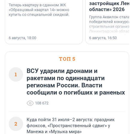
застройщик Лени
Теперь квартиру в сданном ЖК
области» 2026
«Образцовый квартал 14» можно
купить со специальной скидкой.
Группа Аквилон стала 
победителей конкурса 
строительная организа
Ленинградской области 
номинации «Самый
6 августа, 18:00
6 августа, 16:50
клиентоориентированн
застройщик Ленинград
области».
ТОП 5
ВСУ ударили дронами и
1
ракетами по одиннадцати
регионам России. Власти
сообщили о погибших и раненых
108 672
Куда пойти 31 июля–2 августа: праздник
2
флоксов, «Пространственный сдвиг» у
Манежа и «Музыка мира»