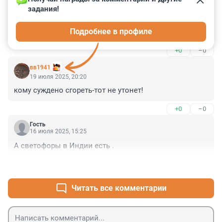
задания!
"Жанна Кальман" - мошенница, менявшая себе 
паспорта от лютой жадности. Объективно её "рекорд" 
Подробнее в профиле
до сих пор ничем не подтверждён.
+0
–0
вв1941
19 июля 2025, 20:20
кому суждено сгореть-тот не утонет!
+0
–0
Гость
16 июля 2025, 15:25
А светофоры в Индии есть .
+0
–0
Читать все комментарии