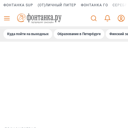
ФОНТАНКА SUP
(ОТ)ЛИЧНЫЙ ПИТЕР
ФОНТАНКА ГО
СЕРЕБР
Куда пойти на выходных
Образование в Петербурге
Финский за