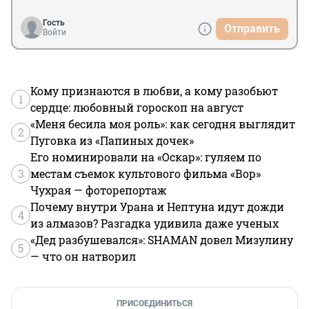
Гость
Отправить
Войти
Кому признаются в любви, а кому разобьют
1
сердце: любовный гороскоп на август
«Меня бесила моя роль»: как сегодня выглядит
2
Пуговка из «Папиных дочек»
Его номинировали на «Оскар»: гуляем по
3
местам съемок культового фильма «Вор»
Чухрая — фоторепортаж
Почему внутри Урана и Нептуна идут дожди
4
из алмазов? Разгадка удивила даже ученых
«Дед разбушевался»: SHAMAN довел Мизулину
5
— что он натворил
ПРИСОЕДИНИТЬСЯ