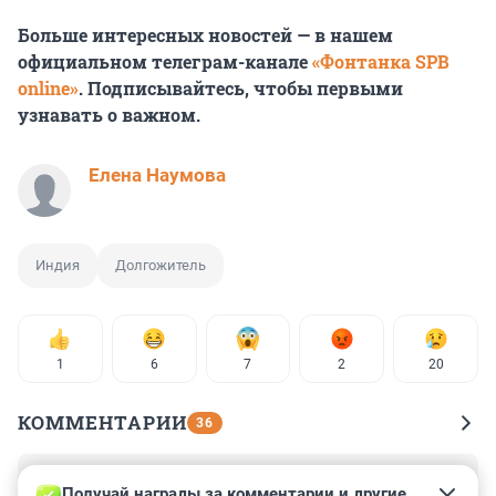
Больше интересных новостей — в нашем
официальном телеграм-канале
«Фонтанка SPB
online»
. Подписывайтесь, чтобы первыми
узнавать о важном.
Елена Наумова
Индия
Долгожитель
1
6
7
2
20
КОММЕНТАРИИ
36
Гость
5 августа 2025, 04:13
Получай награды за комментарии и другие 