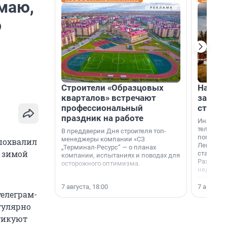
имаю,
о
Строители «Образцовых
На вод
кварталов» встречают
зарабо
профессиональный
станци
праздник на работе
Инженер
телеком-
В преддверии Дня строителя топ-
популярн
менеджеры компании «СЗ
 похвалил
Ленингра
„Терминал-Ресурс“ — о планах
е зимой
станции 
компании, испытаниях и поводах для
Раздолин
осторожного оптимизма.
недалеко
водопада
7 августа, 18:00
7 августа,
елеграм-
егулярно
тикуют