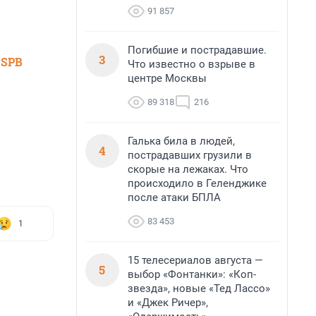
91 857
Погибшие и пострадавшие.
3
 SPB
Что известно о взрыве в
центре Москвы
89 318
216
Галька била в людей,
4
пострадавших грузили в
скорые на лежаках. Что
происходило в Геленджике
после атаки БПЛА
83 453
1
15 телесериалов августа —
5
выбор «Фонтанки»: «Коп-
звезда», новые «Тед Лассо»
и «Джек Ричер»,