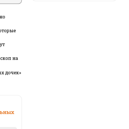
но
которые
ут
оскоп на
ых дочек»
льных