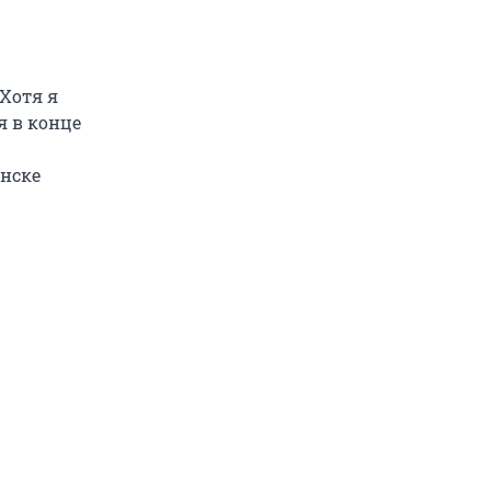
Хотя я
я в конце
инске