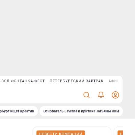
ЗСД ФОНТАНКА ФЕСТ
ПЕТЕРБУРГСКИЙ ЗАВТРАК
АФИША PLUS
рбург ищет креатив
Основатель Levrana и критика Татьяны Ким
Зач
НОВОСТИ КОМПАНИЙ
НОВОС