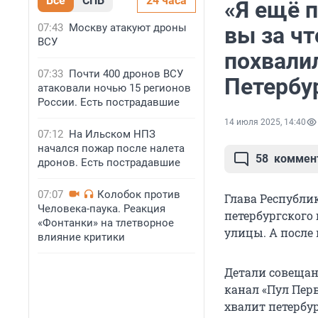
Все
СПБ
24 часа
«Я ещё 
07:43
Москву атакуют дроны
вы за чт
ВСУ
похвали
07:33
Почти 400 дронов ВСУ
Петербу
атаковали ночью 15 регионов
России. Есть пострадавшие
14 июля 2025, 14:40
07:12
На Ильском НПЗ
начался пожар после налета
58
коммен
дронов. Есть пострадавшие
07:07
Колобок против
Глава Республи
Человека-паука. Реакция
петербургского
«Фонтанки» на тлетворное
улицы.
А после
влияние критики
Детали совещан
канал «Пул Перв
хвалит петербу