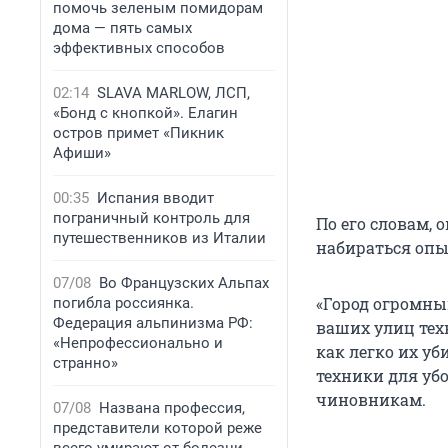
помочь зеленым помидорам
дома — пять самых
эффективных способов
02:14
SLAVA MARLOW, ЛСП,
«Бонд с кнопкой». Елагин
остров примет «Пикник
Афиши»
00:35
Испания вводит
пограничный контроль для
По его словам,
путешественников из Италии
набираться опы
07/08
Во Французских Альпах
«Город огромны
погибла россиянка.
Федерация альпинизма РФ:
ваших улиц техн
«Непрофессионально и
как легко их у
странно»
техники для уб
чиновникам.
07/08
Названа профессия,
представители которой реже