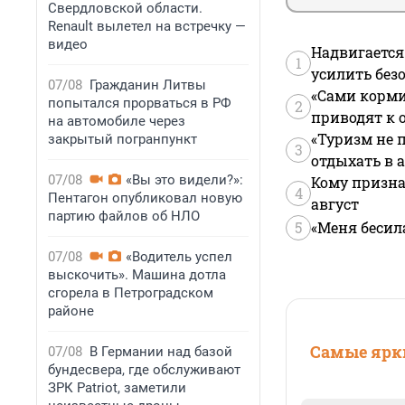
Свердловской области.
Renault вылетел на встречку —
видео
Надвигается
1
усилить без
07/08
Гражданин Литвы
«Сами корми
попытался прорваться в РФ
2
приводят к 
на автомобиле через
«Туризм не 
закрытый погранпункт
3
отдыхать в а
07/08
«Вы это видели?»:
Кому призна
4
Пентагон опубликовал новую
август
партию файлов об НЛО
5
«Меня бесил
07/08
«Водитель успел
выскочить». Машина дотла
сгорела в Петроградском
районе
Самые ярки
07/08
В Германии над базой
бундесвера, где обслуживают
ЗРК Patriot, заметили