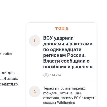
ТОП 5
ВСУ ударили
1
дронами и ракетами
по одиннадцати
 чтобы
регионам России.
Власти сообщили о
погибших и раненых
али для
114 714
. Я знаю,
экземпляр
Теракты против мирных
2
граждан. Татьяна Ким
ответила, почему ВСУ атакует
склады Wildberries