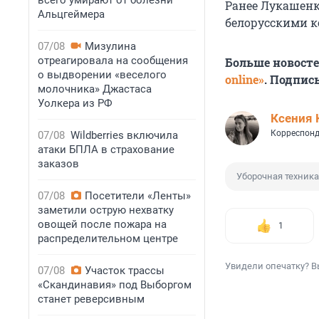
всего умирают от болезни
Ранее Лукашенк
Альцгеймера
белорусскими к
07/08
Мизулина
отреагировала на сообщения
Больше новост
о выдворении «веселого
online»
. Подпис
молочника» Джастаса
Уолкера из РФ
Ксения 
Корреспонд
07/08
Wildberries включила
атаки БПЛА в страхование
заказов
Уборочная техника
07/08
Посетители «Ленты»
заметили острую нехватку
овощей после пожара на
1
распределительном центре
Увидели опечатку? В
07/08
Участок трассы
«Скандинавия» под Выборгом
станет реверсивным