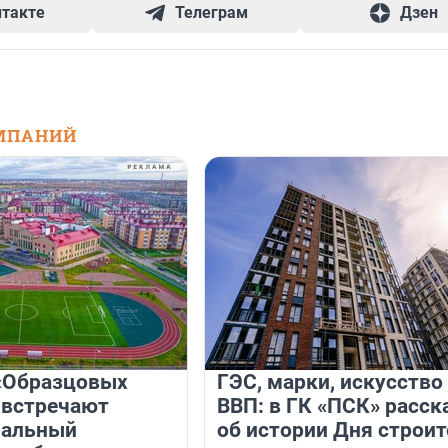
нтакте
Телеграм
Дзен
МПАНИЙ
«Образцовых
ГЭС, марки, искусство
 встречают
ВВП: в ГК «ПСК» расск
нальный
об истории Дня строит