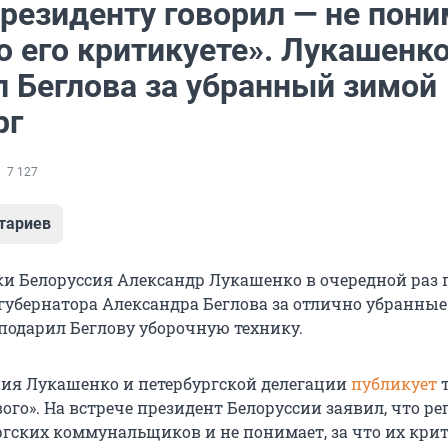
президенту говорил — не пон
о его критикуете». Лукашенк
л Беглова за убранный зимой
рг
7 127
тариев
ки Белоруссия Александр Лукашенко в очередной раз
 губернатора Александра Беглова за отлично убранны
подарил Беглову уборочную технику.
ия Лукашенко и петербургской делегации
публикует
т
ого». На встрече президент Белоруссии заявил, что р
ргских коммунальщиков и не понимает, за что их кри