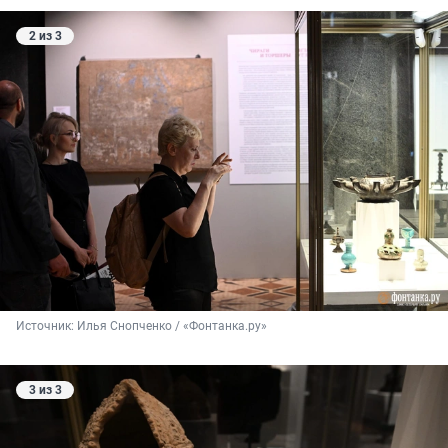
2 из 3
Источник: 
Илья Снопченко / «Фонтанка.ру»
3 из 3