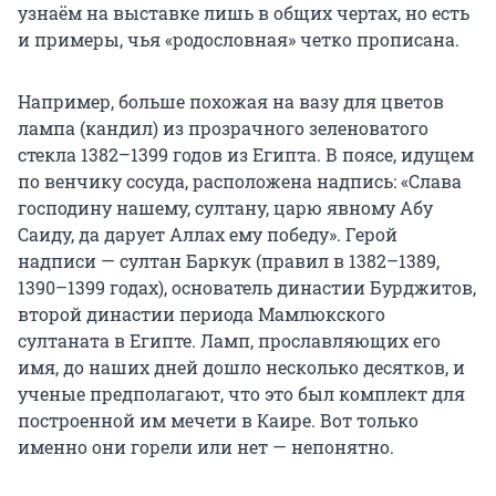
узнаём на выставке лишь в общих чертах, но есть
и примеры, чья «родословная» четко прописана.
Например, больше похожая на вазу для цветов
лампа (кандил) из прозрачного зеленоватого
стекла 1382–1399 годов из Египта. В поясе, идущем
по венчику сосуда, расположена надпись: «Слава
господину нашему, султану, царю явному Абу
Саиду, да дарует Аллах ему победу». Герой
надписи — султан Баркук (правил в 1382–1389,
1390–1399 годах), основатель династии Бурджитов,
второй династии периода Мамлюкского
султаната в Египте. Ламп, прославляющих его
имя, до наших дней дошло несколько десятков, и
ученые предполагают, что это был комплект для
построенной им мечети в Каире. Вот только
именно они горели или нет — непонятно.