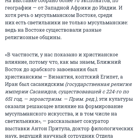
На выставке собрано более 70 экспонатов, по
географии — от Западной Африки до Индии. И
хотя речь о мусульманском Востоке, среди
них есть светильники не только мусульманские:
ведь на Востоке существовали разные
религиозные общины.
«В частности, у нас показано и христианское
влияние, потому что, как мы знаем, Ближний
Восток до арабского завоевания был
христианским — Византия, коптский Египет, а
Иран был сасанидским
(государственная религия
империи Сасанидов, существовавшей с 224-го по
651 год, — зороастризм. — Прим. ред.)
, эти культуры
оказали решающее влияние на формирование
мусульманского искусства, и в том числе на
светильники», — рассказывает сокуратор
выставки Антон Притула, доктор филологических
наук, ведущий научный сотрудник Отдела