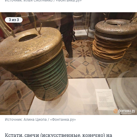
Источник: 
Илья Снопченко / «Фонтанка.ру»
3 из 3
Источник: 
Алина Циопа / «Фонтанка.ру»
Кстати, свечи (искусственные, конечно) на