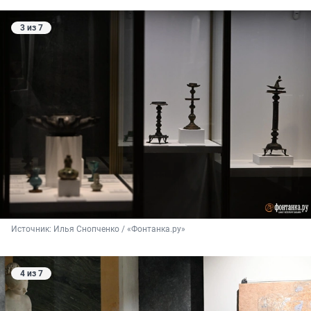
3 из 7
Источник: 
Илья Снопченко / «Фонтанка.ру»
4 из 7