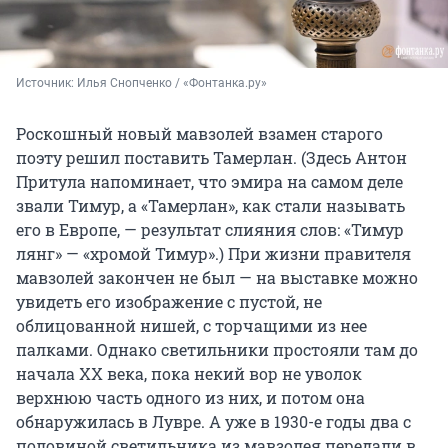
Источник: 
Илья Снопченко / «Фонтанка.ру»
Роскошный новый мавзолей взамен старого
поэту решил поставить Тамерлан. (Здесь Антон
Притула напоминает, что эмира на самом деле
звали Тимур, а «Тамерлан», как стали называть
его в Европе, — результат слияния слов: «Тимур
лянг» — «хромой Тимур».) При жизни правителя
мавзолей закончен не был — на выставке можно
увидеть его изображение с пустой, не
облицованной нишей, с торчащими из нее
палками. Однако светильники простояли там до
начала ХХ века, пока некий вор не уволок
верхнюю часть одного из них, и потом она
обнаружилась в Лувре. А уже в 1930-е годы два с
половиной светильника из мавзолея передали в