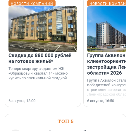
НОВОСТИ КОМПАНИЙ
НОВОСТИ КОМПАНИ
Скидка до 880 000 рублей
Группа Аквилон 
на готовое жильё*
клиентоориентир
застройщик Лени
Теперь квартиру в сданном ЖК
области» 2026
«Образцовый квартал 14» можно
купить со специальной скидкой.
Группа Аквилон стала 
победителей конкурса 
строительная организа
Ленинградской области 
номинации «Самый
6 августа, 18:00
6 августа, 16:50
клиентоориентированн
застройщик Ленинград
области».
ТОП 5