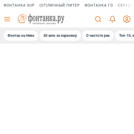
ФОНТАНКА SUP
(ОТ)ЛИЧНЫЙ ПИТЕР
ФОНТАНКА ГО
СЕРЕБР
Фонтан на Неве
40 млн за парковку
О чистоте рек
Топ-10, 