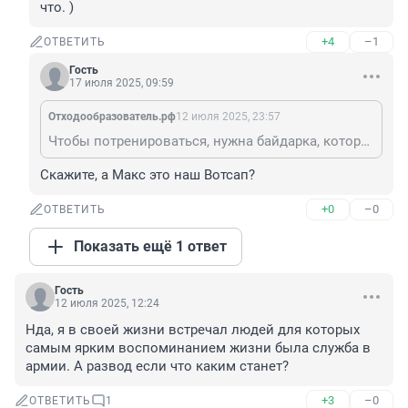
что. )
+4
–1
ОТВЕТИТЬ
Гость
17 июля 2025, 09:59
Отходообразователь.рф
12 июля 2025, 23:57
Чтобы потренироваться, нужна байдарка, которой я посвятил 10 лет своей юности на Динамо. ) Например. А вот эта медитация с палкой на доске - непонятно что. )
Скажите, а Макс это наш Вотсап?
+0
–0
ОТВЕТИТЬ
Показать ещё 1 ответ
Гость
12 июля 2025, 12:24
Нда, я в своей жизни встречал людей для которых 
самым ярким воспоминанием жизни была служба в 
армии. А развод если что каким станет?
+3
–0
ОТВЕТИТЬ
1