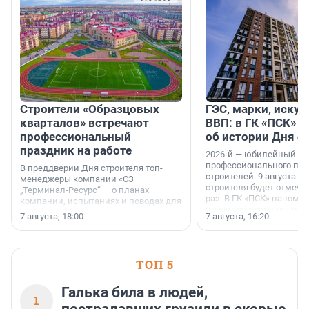
Строители «Образцовых
ГЭС, марки, искус
кварталов» встречают
ВВП: в ГК «ПСК» р
профессиональный
об истории Дня с
праздник на работе
2026-й — юбилейный го
профессионального пр
В преддверии Дня строителя топ-
строителей. 9 августа 2
менеджеры компании «СЗ
строителя будет отмечат
„Терминал-Ресурс“ — о планах
раз. В ГК «ПСК» напомни
компании, испытаниях и поводах для
появился праздник и к
осторожного оптимизма.
7 августа, 18:00
7 августа, 16:20
поменялась роль строит
ТОП 5
Галька била в людей,
1