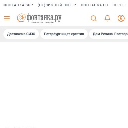
ФОНТАНКА SUP
(ОТ)ЛИЧНЫЙ ПИТЕР
ФОНТАНКА ГО
СЕРЕБР
Доставка в СИЗО
Петербург ищет креатив
Дом Репина. Реставр