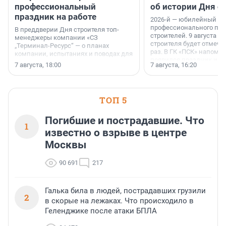
профессиональный
об истории Дня с
праздник на работе
2026-й — юбилейный го
профессионального пр
В преддверии Дня строителя топ-
строителей. 9 августа 2
менеджеры компании «СЗ
строителя будет отмечат
„Терминал-Ресурс“ — о планах
раз. В ГК «ПСК» напомни
компании, испытаниях и поводах для
появился праздник и к
осторожного оптимизма.
7 августа, 18:00
7 августа, 16:20
поменялась роль строит
ТОП 5
Погибшие и пострадавшие. Что
1
известно о взрыве в центре
Москвы
90 691
217
Галька била в людей, пострадавших грузили
2
в скорые на лежаках. Что происходило в
Геленджике после атаки БПЛА