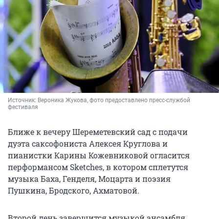
Источник: 
Вероника Жукова, фото предоставлено пресс-службой 
фестиваля
Ближе к вечеру Шереметевский сад с подачи
дуэта саксофониста Алексея Круглова и
пианистки Карины Кожевниковой огласится
перформансом Sketches, в котором сплетутся
музыка Баха, Генделя, Моцарта и поэзия
Пушкина, Бродского, Ахматовой.
Второй день завершится музыкой ансамбля