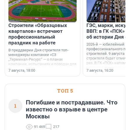
Строители «Образцовых
ГЭС, марки, искус
кварталов» встречают
ВВП: в ГК «ПСК» р
профессиональный
об истории Дня с
праздник на работе
2026-й — юбилейный го
профессионального пр
В преддверии Дня строителя топ-
строителей. 9 августа 2
менеджеры компании «СЗ
строителя будет отмечат
„Терминал-Ресурс“ — о планах
раз. В ГК «ПСК» напомни
компании, испытаниях и поводах для
появился праздник и к
осторожного оптимизма.
7 августа, 18:00
7 августа, 16:20
поменялась роль строит
ТОП 5
Погибшие и пострадавшие. Что
1
известно о взрыве в центре
Москвы
91 469
217