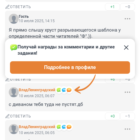
+1
–0
ОТВЕТИТЬ
Гость
10 июля 2025, 14:15
Я прямо слышу хруст разрывающегося шаблона у 
определенной части читателей "Ф".)).

Это как так? Уехал из США? И здесь в Мордоре, не 
Получай награды за комментарии и другие 
был убит/ограблен/посажен (нужное подчеркнуть). И 
задания!
открыл музей??

Да ладно....

Подробнее в профиле
Успехов мужику. Обязательно заеду на "Константин".
+6
–0
ОТВЕТИТЬ
ВладЛенинградский
10 июля 2025, 06:07
с диваном тебя туда не пустят.дб
+0
–1
ОТВЕТИТЬ
ВладЛенинградский
10 июля 2025, 06:05