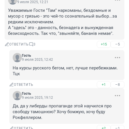
9 июля 2025, 12:21
Уважаемые Гости "Там" наркоманы, бездомные и 
мусор с грязью - это чей-то сознательный выбор...за 
редким исключением. 

А "здесь" это - данность, безнадега и вынужденная 
безисходность. Так что, "звыняйте, бананiв немае".
+15
–5
ОТВЕТИТЬ
3
Гость
9 июля 2025, 12:42
На курсы русского бегом, нет, лучше перебежками. 
Тцк
+1
–8
ОТВЕТИТЬ
Гость
9 июля 2025, 19:12
Да, да у либерды пропаганде этой научился про 
свободу тамошнюю? Хочу бомжую, хочу буду 
Рокфеллером.
+2
–1
ОТВЕТИТЬ