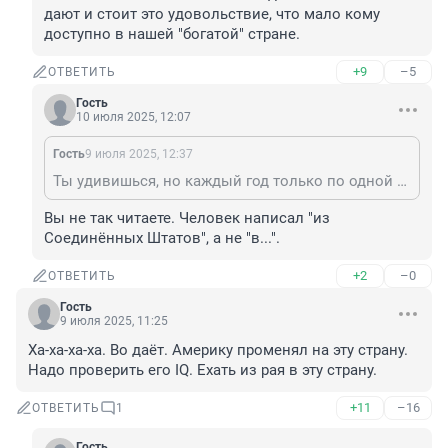
дают и стоит это удовольствие, что мало кому 
доступно в нашей "богатой" стране.
+9
–5
ОТВЕТИТЬ
Гость
10 июля 2025, 12:07
Гость
9 июля 2025, 12:37
Ты удивишься, но каждый год только по одной лотерее Грин карты уезжает 50 тыс человек. И ещё куча других виз: талантов, рабочих, NIW, по учёбе....
Вы не так читаете. Человек написал "из 
Соединённых Штатов", а не "в...".
+2
–0
ОТВЕТИТЬ
Гость
9 июля 2025, 11:25
Ха-ха-ха-ха. Во даёт. Америку променял на эту страну. 
Надо проверить его IQ. Ехать из рая в эту страну.
+11
–16
ОТВЕТИТЬ
1
Гость