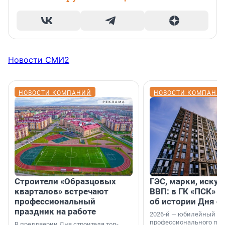
Новости СМИ2
НОВОСТИ КОМПАНИЙ
НОВОСТИ КОМПАНИ
Строители «Образцовых
ГЭС, марки, искус
кварталов» встречают
ВВП: в ГК «ПСК» р
профессиональный
об истории Дня с
праздник на работе
2026-й — юбилейный го
профессионального пр
В преддверии Дня строителя топ-