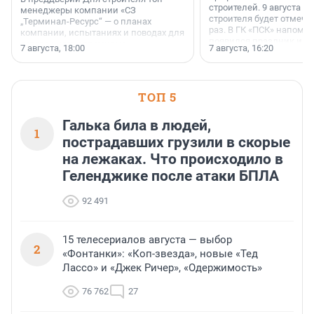
строителей. 9 августа 2
менеджеры компании «СЗ
строителя будет отмечат
„Терминал-Ресурс“ — о планах
раз. В ГК «ПСК» напомни
компании, испытаниях и поводах для
появился праздник и к
осторожного оптимизма.
7 августа, 18:00
7 августа, 16:20
поменялась роль строит
ТОП 5
Галька била в людей,
1
пострадавших грузили в скорые
на лежаках. Что происходило в
Геленджике после атаки БПЛА
92 491
15 телесериалов августа — выбор
2
«Фонтанки»: «Коп-звезда», новые «Тед
Лассо» и «Джек Ричер», «Одержимость»
76 762
27