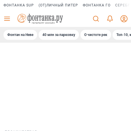
ФОНТАНКА SUP
(ОТ)ЛИЧНЫЙ ПИТЕР
ФОНТАНКА ГО
СЕРЕБР
Фонтан на Неве
40 млн за парковку
О чистоте рек
Топ-10, 