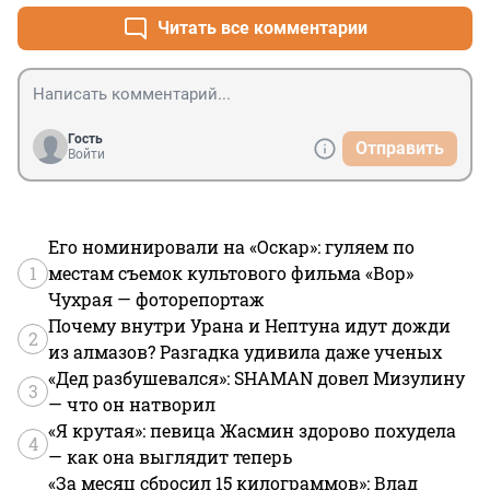
Читать все комментарии
Гость
Отправить
Войти
Его номинировали на «Оскар»: гуляем по
1
местам съемок культового фильма «Вор»
Чухрая — фоторепортаж
Почему внутри Урана и Нептуна идут дожди
2
из алмазов? Разгадка удивила даже ученых
«Дед разбушевался»: SHAMAN довел Мизулину
3
— что он натворил
«Я крутая»: певица Жасмин здорово похудела
4
— как она выглядит теперь
«За месяц сбросил 15 килограммов»: Влад