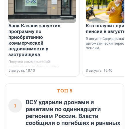
Банк Казани запустил
Кто получит приб
программу по
пенсии в августе
приобретению
В августе Социальный 
коммерческой
автоматически пересчи
недвижимости у
пенсии.
застройщика
Покупка коммерческой
недвижимости финансовый
5 августа, 10:10
3 августа, 16:40
инструмент, доступный для многих
предпринимателей. Будь то новый
офис, склад, торговое помещение
или готовый арендный бизнес —
успех сделки зависит от правильного
ТОП 5
выбора объекта и грамотного
финансирования.
ВСУ ударили дронами и
1
ракетами по одиннадцати
регионам России. Власти
сообщили о погибших и раненых