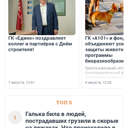
ГК «Едино» поздравляет
ГК «А101» и фонд
коллег и партнёров с Днём
объединяют усил
строителя!
защиты животных
программы
биоразнообразия
Группа компаний «А101»
Благотворительный фо
бездомным животным 
заключили соглашение
7 августа, 13:41
6 августа, 12:26
стратегическом сотрудн
ТОП 5
Галька била в людей,
1
пострадавших грузили в скорые
на лежаках. Что происходило в