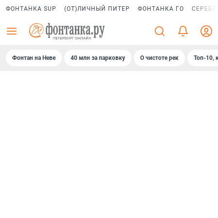
ФОНТАНКА SUP
(ОТ)ЛИЧНЫЙ ПИТЕР
ФОНТАНКА ГО
СЕРЕБР
Фонтан на Неве
40 млн за парковку
О чистоте рек
Топ-10, 