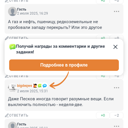
+0
–0
ОТВЕТИТЬ
Гость
2 июля 2025, 16:29
А газ и нефть, пшеницу, редкоземельные не 
пробовали западу перекрыть? Или это другое
+0
–0
ОТВЕТИТЬ
Получай награды за комментарии и другие 
Гость
2 июля 2025, 15:38
задания!
Ага,так всегда делают "благородные" ковбои- оружие 
Подробнее в профиле
и золото- на стол. А теперь беги. Я сказал- беги!
+0
–0
ОТВЕТИТЬ
bigdeqwe
2 июля 2025, 15:31
Даже Песков иногда говорит разумные вещи. Если 
выключить полностью - неделя-две.
+0
–2
ОТВЕТИТЬ
Гость