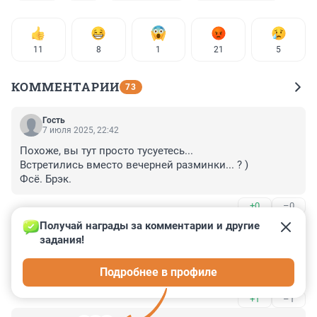
11
8
1
21
5
КОММЕНТАРИИ
73
Гость
7 июля 2025, 22:42
Похоже, вы тут просто тусуетесь...

Встретились вместо вечерней разминки... ? )

Фсё. Брэк.
+0
–0
Получай награды за комментарии и другие 
Гость
5 июля 2025, 12:25
задания!
КЗС это стратегический обьект и нечего вам там 
Подробнее в профиле
делать на великах, только сквозной проезд.
+1
–1