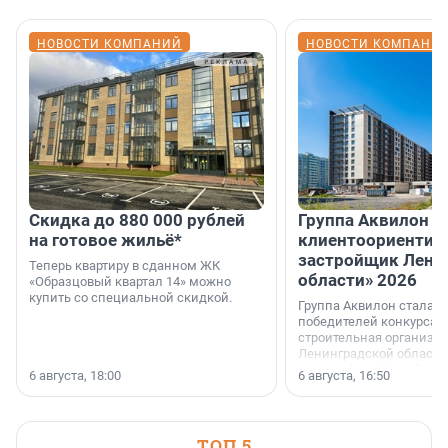
НОВОСТИ КОМПАНИЙ
НОВОСТИ КОМПАНИ
Скидка до 880 000 рублей
Группа Аквилон 
на готовое жильё*
клиентоориентир
застройщик Лени
Теперь квартиру в сданном ЖК
области» 2026
«Образцовый квартал 14» можно
купить со специальной скидкой.
Группа Аквилон стала 
победителей конкурса 
строительная организа
Ленинградской области 
номинации «Самый
6 августа, 18:00
6 августа, 16:50
клиентоориентированн
застройщик Ленинград
области».
ТОП 5