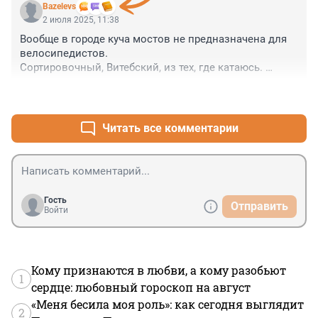
Bazelevs
2 июля 2025, 11:38
Вообще в городе куча мостов не предназначена для 
велосипедистов. 

Сортировочный, Витебский, из тех, где катаюсь. 

Один лишь прикол что с Бухаресткой на Софийскую 
+6
–1
велодорожку не попасть (без приключений) чего 
стоит.
Читать все комментарии
Гость
Отправить
Войти
Кому признаются в любви, а кому разобьют
1
сердце: любовный гороскоп на август
«Меня бесила моя роль»: как сегодня выглядит
2